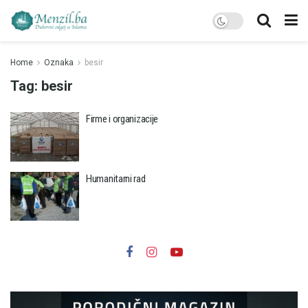
Home
Oznaka
besir
Tag:
besir
Firme i organizacije
Humanitarni rad