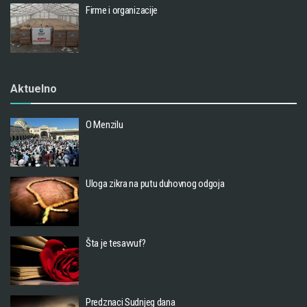
Firme i organizacije
Aktuelno
O Menzilu
Uloga zikra na putu duhovnog odgoja
Šta je tesavvuf?
Predznaci Sudnjeg dana