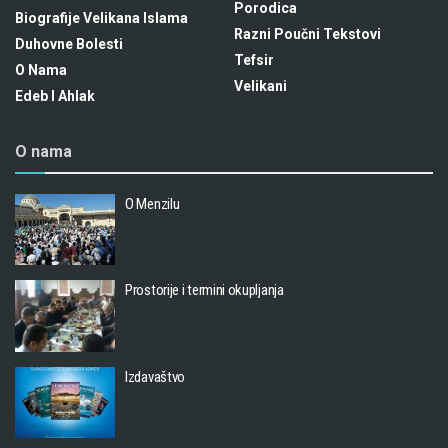
Porodica
Biografije Velikana Islama
Razni Poučni Tekstovi
Duhovne Bolesti
Tefsir
O Nama
Velikani
Edeb I Ahlak
O nama
O Menzilu
Prostorije i termini okupljanja
Izdavaštvo