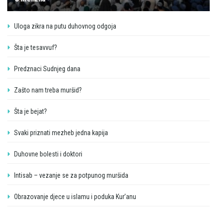
Uloga zikra na putu duhovnog odgoja
Šta je tesavvuf?
Predznaci Sudnjeg dana
Zašto nam treba muršid?
Šta je bejat?
Svaki priznati mezheb jedna kapija
Duhovne bolesti i doktori
Intisab – vezanje se za potpunog muršida
Obrazovanje djece u islamu i poduka Kur’anu