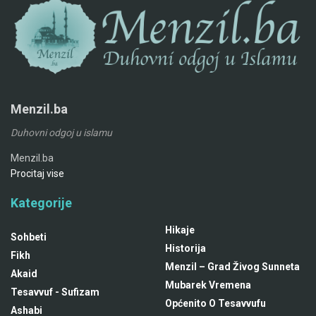
Menzil.ba
Duhovni odgoj u islamu
Menzil.ba
Procitaj vise
Kategorije
Hikaje
Sohbeti
Historija
Fikh
Menzil – Grad Živog Sunneta
Akaid
Mubarek Vremena
Tesavvuf - Sufizam
Općenito O Tesavvufu
Ashabi