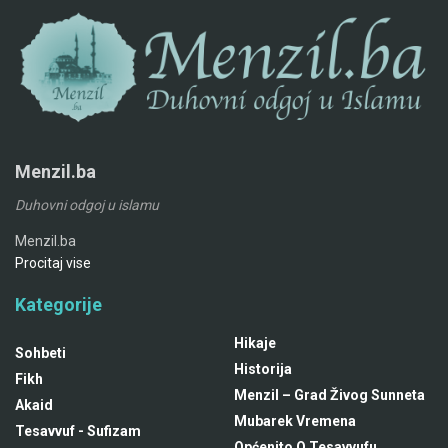
Menzil.ba
Duhovni odgoj u islamu
Menzil.ba
Procitaj vise
Kategorije
Hikaje
Sohbeti
Historija
Fikh
Menzil – Grad Živog Sunneta
Akaid
Mubarek Vremena
Tesavvuf - Sufizam
Općenito O Tesavvufu