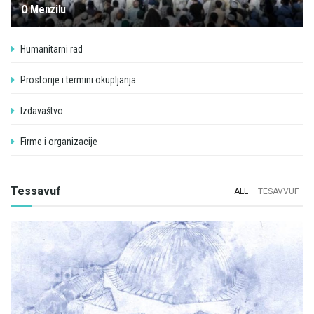
O Menzilu
Humanitarni rad
Prostorije i termini okupljanja
Izdavaštvo
Firme i organizacije
Tessavuf
ALL
TESAVVUF