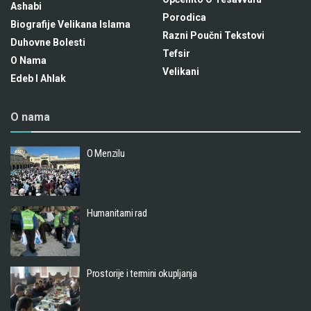
Ashabi
Porodica
Biografije Velikana Islama
Razni Poučni Tekstovi
Duhovne Bolesti
Tefsir
O Nama
Velikani
Edeb I Ahlak
O nama
O Menzilu
Humanitarni rad
Prostorije i termini okupljanja