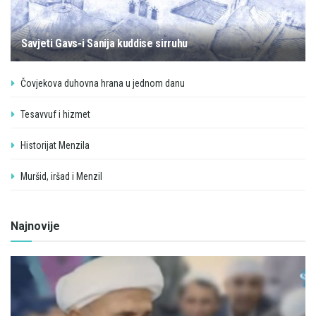
Savjeti Gavs-i Sanija kuddise sirruhu
Čovjekova duhovna hrana u jednom danu
Tesavvuf i hizmet
Historijat Menzila
Muršid, iršad i Menzil
Najnovije