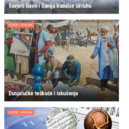
Savjeti Gavs-i Sanija kuddise sirruhu
EDEB I AHLAK
Dunjalučke teškoće i iskušenja
EDEB I AHLAK