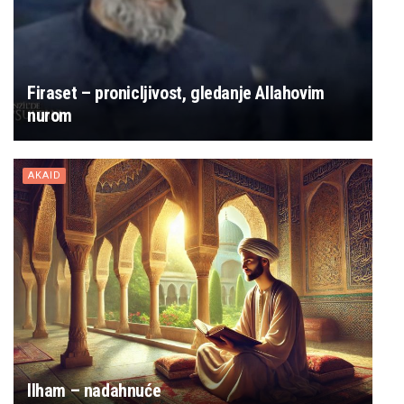
Firaset – pronicljivost, gledanje Allahovim
nurom
AKAID
Ilham – nadahnuće