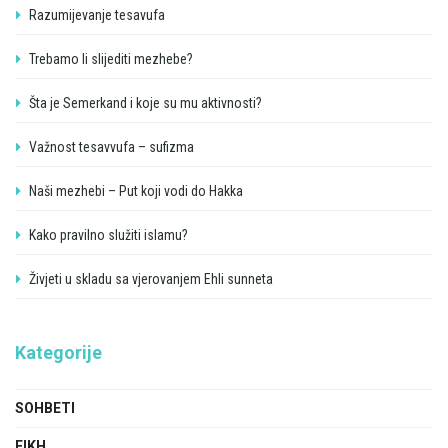
Razumijevanje tesavufa
Trebamo li slijediti mezhebe?
Šta je Semerkand i koje su mu aktivnosti?
Važnost tesavvufa – sufizma
Naši mezhebi – Put koji vodi do Hakka
Kako pravilno služiti islamu?
Živjeti u skladu sa vjerovanjem Ehli sunneta
Kategorije
SOHBETI
FIKH