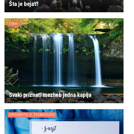
Šta je bejat?
FIKH
Svaki priznati mezheb jedna kapija
OPĆENITO O TESAVVUFU