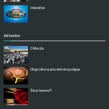
Izdavaštvo
Aktuelno
O Menzilu
Uloga zikra na putu duhovnog odgoja
Šta je tesavvuf?