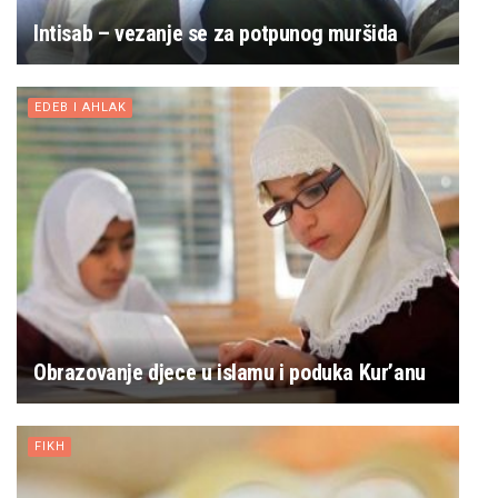
Intisab – vezanje se za potpunog muršida
EDEB I AHLAK
Obrazovanje djece u islamu i poduka Kur’anu
FIKH