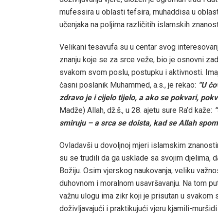
mufessira u oblasti tefsira, muhaddisa u oblast
učenjaka na poljima različitih islamskih znanosti
Velikani tesavufa su u centar svog interesovanja
znanju koje se za srce veže, bio je osnovni zad
svakom svom poslu, postupku i aktivnosti. Imaj
časni poslanik Muhammed, a.s., je rekao:
“U čo
zdravo je i cijelo tijelo, a ako se pokvari, pokva
Madže) Allah, dž.š., u 28. ajetu sure Ra’d kaže:
“
smiruju – a srca se doista, kad se Allah spo
Ovladavši u dovoljnoj mjeri islamskim znanosti
su se trudili da ga usklade sa svojim djelima,
Božiju. Osim vjerskog naukovanja, veliku važno
duhovnom i moralnom usavršavanju. Na tom pu
važnu ulogu ima zikr koji je prisutan u svakom 
doživljavajući i praktikujući vjeru kjamili-muršid