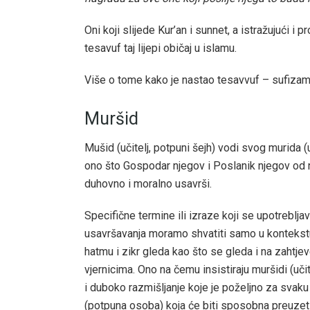
Oni koji slijede Kur’an i sunnet, a istražujući i
tesavuf taj lijepi običaj u islamu.
Više o tome kako je nastao tesavvuf – sufizam 
Muršid
Mušid (učitelj, potpuni šejh) vodi svog murida 
ono što Gospodar njegov i Poslanik njegov od 
duhovno i moralno usavrši.
Specifične termine ili izraze koji se upotreblj
usavršavanja moramo shvatiti samo u kontekstu 
hatmu i zikr gleda kao što se gleda i na zahtj
vjernicima. Ono na čemu insistiraju muršidi (uči
i duboko razmišljanje koje je poželjno za svaku 
(potpuna osoba) koja će biti sposobna preuzet