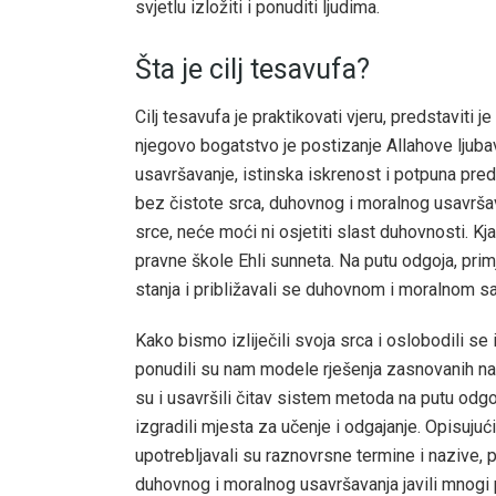
svjetlu izložiti i ponuditi ljudima.
Šta je cilj tesavufa?
Cilj tesavufa je praktikovati vjeru, predstaviti 
njegovo bogatstvo je postizanje Allahove ljubav
usavršavanje, istinska iskrenost i potpuna p
bez čistote srca, duhovnog i moralnog usavršava
srce, neće moći ni osjetiti slast duhovnosti. Kjam
pravne škole Ehli sunneta. Na putu odgoja, primj
stanja i približavali se duhovnom i moralnom s
Kako bismo izliječili svoja srca i oslobodili se
ponudili su nam modele rješenja zasnovanih na K
su i usavršili čitav sistem metoda na putu odgo
izgradili mjesta za učenje i odgajanje. Opisujuć
upotrebljavali su raznovrsne termine i nazive, p
duhovnog i moralnog usavršavanja javili mnogi p