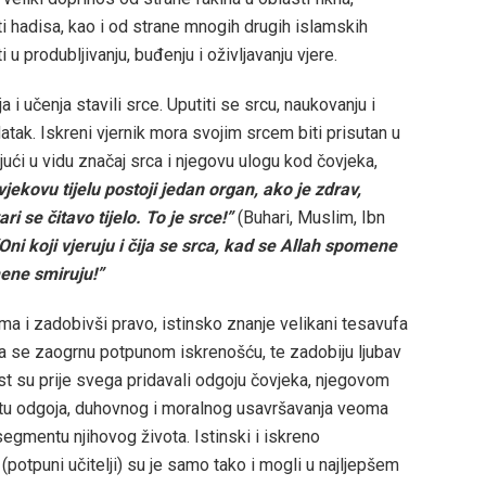
i hadisa, kao i od strane mnogih drugih islamskih
 u produbljivanju, buđenju i oživljavanju vjere.
 i učenja stavili srce. Uputiti se srcu, naukovanju i
atak. Iskreni vjernik mora svojim srcem biti prisutan u
ući u vidu značaj srca i njegovu ulogu kod čovjeka,
vjekovu tijelu postoji jedan organ, ako je zdrav,
ri se čitavo tijelo. To je srce!”
(Buhari, Muslim, Ibn
Oni koji vjeruju i čija se srca, kad se Allah spomene
mene smiruju!”
ma i zadobivši pravo, istinsko znanje velikani tesavufa
 da se zaogrnu potpunom iskrenošću, te zadobiju ljubav
st su prije svega pridavali odgoju čovjeka, njegovom
tu odgoja, duhovnog i moralnog usavršavanja veoma
segmentu njihovog života. Istinski i iskreno
i (potpuni učitelji) su je samo tako i mogli u najljepšem