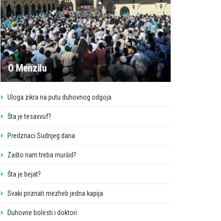
O Menzilu
Uloga zikra na putu duhovnog odgoja
Šta je tesavvuf?
Predznaci Sudnjeg dana
Zašto nam treba muršid?
Šta je bejat?
Svaki priznati mezheb jedna kapija
Duhovne bolesti i doktori