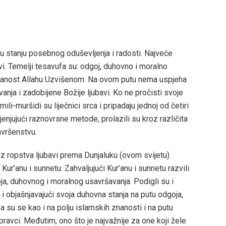
je u stanju posebnog oduševljenja i radosti. Najveće
i. Temelji tesavufa su: odgoj, duhovno i moralno
redanost Allahu Uzvišenom. Na ovom putu nema uspjeha
nja i zadobijene Božije ljubavi. Ko ne pročisti svoje
ili-muršidi su liječnici srca i pripadaju jednoj od četiri
enjujući raznovrsne metode, prolazili su kroz različita
avršenstvu.
 iz ropstva ljubavi prema Dunjaluku (ovom svijetu)
ur’anu i sunnetu. Zahvaljujući Kur’anu i sunnetu razvili
ja, duhovnog i moralnog usavršavanja. Podigli su i
i i objašnjavajući svoja duhovna stanja na putu odgoja,
a su se kao i na polju islamskih znanosti i na putu
ravci. Međutim, ono što je najvažnije za one koji žele