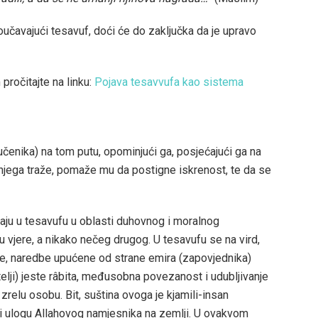
 proučavajući tesavuf, doći će do zaključka da je upravo
pročitajte na linku:
Pojava tesavvufa kao sistema
(učenika) na tom putu, opominjući ga, posjećajući ga na
njega traže, pomaže mu da postigne iskrenost, te da se
avaju u tesavufu u oblasti duhovnog i moralnog
vjere, a nikako nečeg drugog. U tesavufu se na vird,
eve, naredbe upućene od strane emira (zapovjednika)
telji) jeste râbita, međusobna povezanost i udubljivanje
zrelu osobu. Bit, suština ovoga je kjamili-insan
i ulogu Allahovog namjesnika na zemlji. U ovakvom