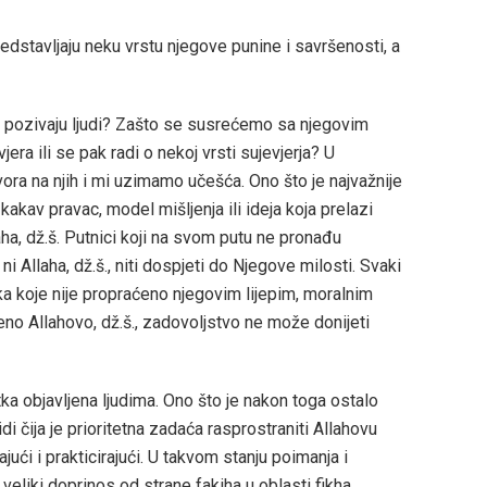
redstavljaju neku vrstu njegove punine i savršenosti, a
o pozivaju ljudi? Zašto se susrećemo sa njegovim
jera ili se pak radi o nekoj vrsti sujevjerja? U
vora na njih i mi uzimamo učešća. Ono što je najvažnije
kakav pravac, model mišljenja ili ideja koja prelazi
aha, dž.š. Putnici koji na svom putu ne pronađu
 Allaha, dž.š., niti dospjeti do Njegove milosti. Svaki
eka koje nije propraćeno njegovim lijepim, moralnim
eno Allahovo, dž.š., zadovoljstvo ne može donijeti
tka objavljena ljudima. Ono što je nakon toga ostalo
i čija je prioritetna zadaća rasprostraniti Allahovu
vajući i prakticirajući. U takvom stanju poimanja i
 veliki doprinos od strane fakiha u oblasti fikha,