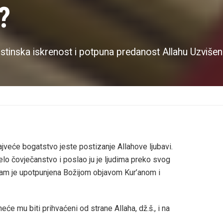
?
istinska iskrenost i potpuna predanost Allahu Uzviš
najveće bogatstvo jeste postizanje Allahove ljubavi.
jelo čovječanstvo i poslao ju je ljudima preko svog
slam je upotpunjena Božijom objavom Kur’anom i
e mu biti prihvaćeni od strane Allaha, dž.š., i na