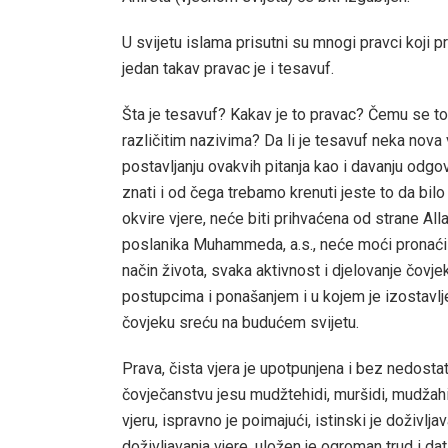
U svijetu islama prisutni su mnogi pravci koji p
jedan takav pravac je i tesavuf.
Šta je tesavuf? Kakav je to pravac? Čemu se t
različitim nazivima? Da li je tesavuf neka nova v
postavljanju ovakvih pitanja kao i davanju odgo
znati i od čega trebamo krenuti jeste to da bilo 
okvire vjere, neće biti prihvaćena od strane All
poslanika Muhammeda, a.s., neće moći pronaći ni
način života, svaka aktivnost i djelovanje čovj
postupcima i ponašanjem i u kojem je izostavlj
čovjeku sreću na budućem svijetu.
Prava, čista vjera je upotpunjena i bez nedosta
čovječanstvu jesu mudžtehidi, muršidi, mudžahid
vjeru, ispravno je poimajući, istinski je doživlja
doživljavanja vjere, uložen je ogroman trud i dat