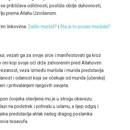
 se približava odličnosti, postiže obilje duhovnosti,
avlju prema Allahu Uzvišenom.
vim linkovima:
Zašto muršid?
i
Šta je to posao muršida?
nur, vezati ga za svoje srce i manifestovati ga kroz
e oni koji svoje oči drže zatvorenim pred Allahovim
povezanost, veza između muršida i murida predstavlja
danost i odanost koja se očekuje od murida (učenika)
i i prihvatanjem njegovih savjeta.
spon čovjeka stavljena mu je u strogu obavezu.
zi na podstrek i pohvalu u islamu, a lijep odgoj i
jeka predstavlja ahlak našeg dragog poslanika
nova tesavufa.