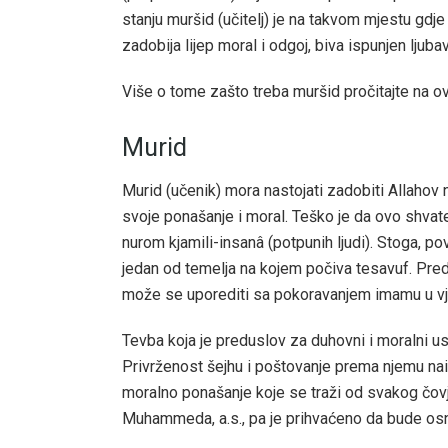
stanju muršid (učitelj) je na takvom mjestu gdje
zadobija lijep moral i odgoj, biva ispunjen ljub
Više o tome zašto treba muršid pročitajte na o
Murid
Murid (učenik) mora nastojati zadobiti Allahov 
svoje ponašanje i moral. Teško je da ovo shvat
nurom kjamili-insanâ (potpunih ljudi). Stoga, 
jedan od temelja na kojem počiva tesavuf. Pre
može se uporediti sa pokoravanjem imamu u vjer
Tevba koja je preduslov za duhovni i moralni u
Privrženost šejhu i poštovanje prema njemu naila
moralno ponašanje koje se traži od svakog čov
Muhammeda, a.s., pa je prihvaćeno da bude os