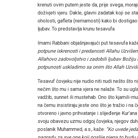
krenuti ovim putem jeste da, prije svega, moraju
doživjeti vjeru. Dakle, glavni zadatak koji se sta
oholosti, gafleta (nemarnosti) kako bi dostiga
ljubav. To predstavlja krunu tesavufa.
Imami Rabbani objašnjavajući put tesavufa kaže
potpune iskrenosti i predanosti Allahu Uzvišen
Allahovo zadovoljstvo i zadobili ljubav Božiju
potpunosti uskladimo sa onim što Allah Uzvišen
Tesavuf čovjeku nije nudio niti nudi nešto što ni
nečim što mu i sama vjera ne nalaže. To su ugla
vadžib, sunnet ili mustehab. Ono što kjamili-murš
na čemu insistiraju jeste ono što je tražio i na
otvoreno i javno prihvatanje i slijeđenje Kur’an
svoju obavezu uzmu odgoj čovjeka, njegov duhov
poslanik Muhammed, a.s., kaže:
“Ko uvede jedan
nagradu za sve one koji poslije njega to budu 