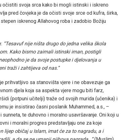
 očistiti svoja srca kako bi mogli istinski i iskreno
vlja pred čovjeka je da očisti svoje srce od kufra, širka,
o stepen iskrenog Allahovog roba i zadobio Božiju
:
“Tesavuf nije ništa drugo do jedna velika škola
om. Kako bismo zaimali istinski iman, postigli
 neophodno je da svoje postupke i djelovanja u
i traži i zahtijeva od nas.”
je prihvatljivo sa stanovišta vjere i ne obavezuje ga
vnom djela koja sa aspekta vjere mogu biti farz,
idi (potpuni učitelji) traže od svojih murida (učenika) i
 čemu je insistirao časni poslanik Muhammed, a.s., –
a i sunneta, te duhovno i moralno usavršavanje. Oni koji u
ni i moralni progres predstavljaju one za koje
 lijep običaj u Islam, imat će za to nagradu, a i
radili, a da se ne umanji njihova nagrada…”
(Muslim)