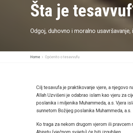
Šta je tesavvuf
Odgoj, duhovno i moralno usavršavanje, 
Home
Općenito o tesavvufu
Cilj tesavufa je praktikovanje vjere, a njegovo 
Allah Uzvišeni je odabrao islam kao vjeru za ci
poslanika i miljenika Muhammeda, a.s. Vjera i
sunnetom Božijeg poslanika Muhammeda, a.s.
Ko traga za nekom drugom vjerom ili pravcem neć
Ahiretu (vječnom svijetu) će biti izgubljen.