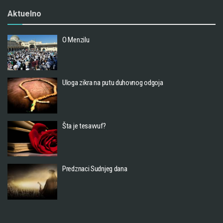
Aktuelno
O Menzilu
Uloga zikra na putu duhovnog odgoja
Šta je tesavvuf?
Predznaci Sudnjeg dana