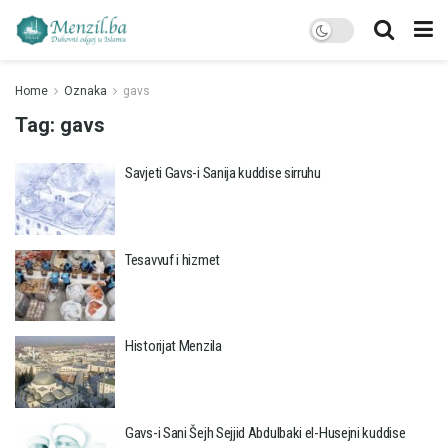
Home
Oznaka
gavs
Tag:
gavs
Savjeti Gavs-i Sanija kuddise sirruhu
Tesavvuf i hizmet
Historijat Menzila
Gavs-i Sani Šejh Sejjid Abdulbaki el-Husejni kuddise