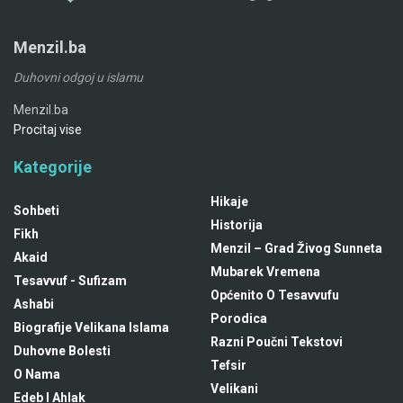
Menzil.ba
Duhovni odgoj u islamu
Menzil.ba
Procitaj vise
Kategorije
Hikaje
Sohbeti
Historija
Fikh
Menzil – Grad Živog Sunneta
Akaid
Mubarek Vremena
Tesavvuf - Sufizam
Općenito O Tesavvufu
Ashabi
Porodica
Biografije Velikana Islama
Razni Poučni Tekstovi
Duhovne Bolesti
Tefsir
O Nama
Velikani
Edeb I Ahlak