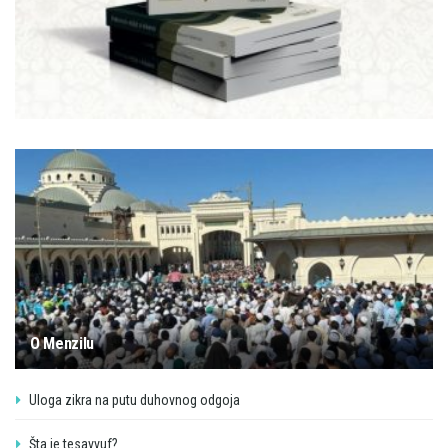
O Menzilu
Uloga zikra na putu duhovnog odgoja
Šta je tesavvuf?