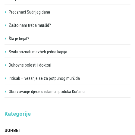
Predznaci Sudnjeg dana
Zašto nam treba muršid?
Šta je bejat?
Svaki priznati mezheb jedna kapija
Duhovne bolesti i doktori
Intisab – vezanje se za potpunog muršida
Obrazovanje djece u islamu i poduka Kur’anu
Kategorije
SOHBETI