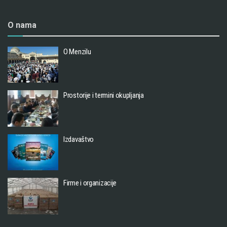
O nama
O Menzilu
Prostorije i termini okupljanja
Izdavaštvo
Firme i organizacije