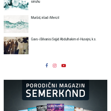
sirruhu
Muršid, iršad i Menzil
Gavs-i Bilvanisi Sejjid Abdulhakim el-Husejni, k.s.