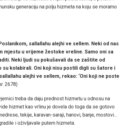
vrhunsku generaciju na polju hizmeta na koju se moramo
oslanikom, sallallahu alejhi ve sellem. Neki od nas
om mjestu u vrijeme žestoke vreline. Samo oni sa
ti. Neki ljudi su pokušavali da se zaštite od
 kolabirali. Oni koji nisu postili digli su šatore i
, sallallahu alejhi ve sellem, rekao: ‘Oni koji ne poste
r. 2678)
vjernici treba da daju prednost hizmetu u odnosu na
fi vide hizmet kao vrlinu je dovela do toga da se gotovo
 medrese, tekije, karavan-saraji, hanovi, banje, mostovi…
gradile i oživljavale putem hizmeta.