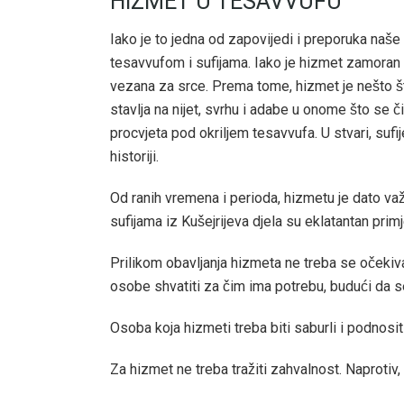
HIZMET U TESAVVUFU
Iako je to jedna od zapovijedi i preporuka naš
tesavvufom i sufijama. Iako je hizmet zamoran 
vezana za srce. Prema tome, hizmet je nešto 
stavlja na nijet, svrhu i adabe u onome što se 
procvjeta pod okriljem tesavvufa. U stvari, suf
historiji.
Od ranih vremena i perioda, hizmetu je dato važ
sufijama iz Kušejrijeva djela su eklatantan primj
Prilikom obavljanja hizmeta ne treba se očekiva
osobe shvatiti za čim ima potrebu, budući da se 
Osoba koja hizmeti treba biti saburli i podnosit
Za hizmet ne treba tražiti zahvalnost. Naprotiv, t