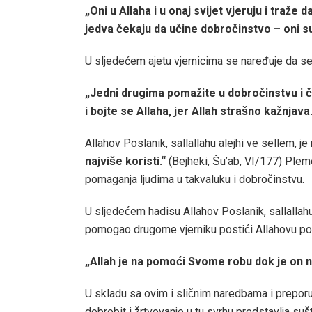
„Oni u Allaha i u onaj svijet vjeruju i traže d
jedva čekaju da učine dobročinstvo – oni su 
U sljedećem ajetu vjernicima se naređuje da se
„Jedni drugima pomažite u dobročinstvu i če
i bojte se Allaha, jer Allah strašno kažnjava.
Allahov Poslanik, sallallahu alejhi ve sellem, je
najviše koristi.“
(Bejheki, Šu’ab, VI/177) Plemen
pomaganja ljudima u takvaluku i dobročinstvu.
U sljedećem hadisu Allahov Poslanik, sallallahu 
pomogao drugome vjerniku postići Allahovu pom
„Allah je na pomoći Svome robu dok je on 
U skladu sa ovim i sličnim naredbama i prepo
dobrobit i žrtvovanje u tu svrhu predstavlja su