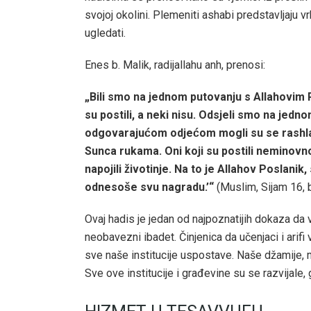
svojoj okolini. Plemeniti ashabi predstavljaju 
ugledati.
Enes b. Malik, radijallahu anh, prenosi:
„Bili smo na jednom putovanju s Allahovim P
su postili, a neki nisu. Odsjeli smo na jedn
odgovarajućom odjećom mogli su se rashladi
Sunca rukama. Oni koji su postili neminovno su
napojili životinje. Na to je Allahov Poslanik
odnesoše svu nagradu.’“
(Muslim, Sijam 16, b
Ovaj hadis je jedan od najpoznatijih dokaza da 
neobavezni ibadet. Činjenica da učenjaci i ari
sve naše institucije uspostave. Naše džamije,
Sve ove institucije i građevine su se razvijale, 