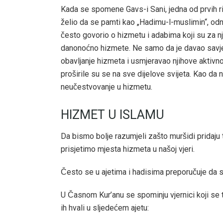
Kada se spomene Gavs-i Sani, jedna od prvih rij
želio da se pamti kao „Hadimu-l-muslimin“, o
često govorio o hizmetu i adabima koji su za n
danonoćno hizmete. Ne samo da je davao savjete,
obavljanje hizmeta i usmjeravao njihove aktivno
proširile su se na sve dijelove svijeta. Kao da
neučestvovanje u hizmetu.
HIZMET U ISLAMU
Da bismo bolje razumjeli zašto muršidi pridaju
prisjetimo mjesta hizmeta u našoj vjeri.
Često se u ajetima i hadisima preporučuje da s
U Časnom Kur’anu se spominju vjernici koji se tak
ih hvali u sljedećem ajetu: