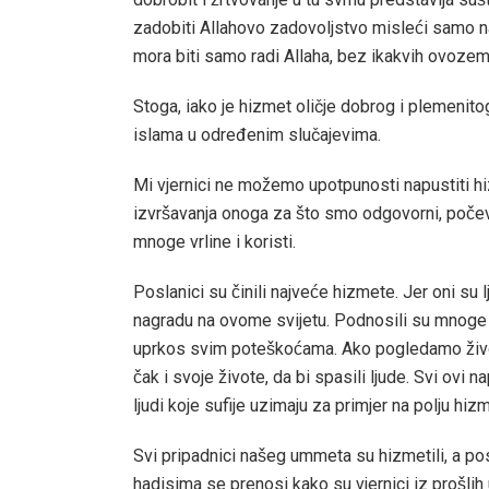
zadobiti Allahovo zadovoljstvo misleći samo na
mora biti samo radi Allaha, bez ikakvih ovozema
Stoga, iako je hizmet oličje dobrog i plemenito
islama u određenim slučajevima.
Mi vjernici ne možemo upotpunosti napustiti 
izvršavanja onoga za što smo odgovorni, počev
mnoge vrline i koristi.
Poslanici su činili najveće hizmete. Jer oni su 
nagradu na ovome svijetu. Podnosili su mnoge ž
uprkos svim poteškoćama. Ako pogledamo život
čak i svoje živote, da bi spasili ljude. Svi ovi 
ljudi koje sufije uzimaju za primjer na polju hiz
Svi pripadnici našeg ummeta su hizmetili, a pos
hadisima se prenosi kako su vjernici iz prošli