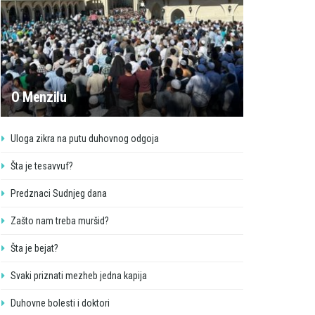
O Menzilu
Uloga zikra na putu duhovnog odgoja
Šta je tesavvuf?
Predznaci Sudnjeg dana
Zašto nam treba muršid?
Šta je bejat?
Svaki priznati mezheb jedna kapija
Duhovne bolesti i doktori