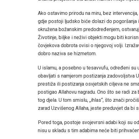
Ako ostavimo prirodu na miru, bez intervencija, 
gdje postoji ljudsko biće dolazi do pogoršanja ili
okružena božanskim predodređenjem, ostvaruje 
Životinje, biljke i neživi objekti mogu biti koris
čovjekova dobrota ovisi o njegovoj volji. Izraža
dobro naziva se hizmetom.
U islamu, a posebno u tesavvufu, određeni su u
obavljati s namjerom postizanja zadovoljstva Uz
prestiža ili postizanja osvjetskih ciljeva ne s
postigao Allahovu nagradu. Ono što se radi za
tog djela. U tom smislu, „ihlas“, što znači proc
zarad Uzvišenog Allaha, jeste preduvjet da bi 
Pored toga, postoje svojevrsni adabi koji su od
nisu u skladu s tim adabima neće biti prihvaćen