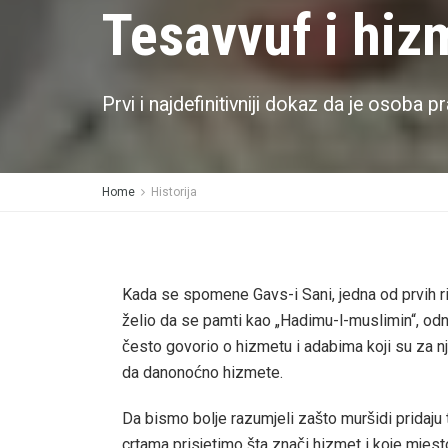
Tesavvuf i hiz
Prvi i najdefinitivniji dokaz da je osoba pr
Home
Historija
Kada se spomene Gavs-i Sani, jedna od prvih rij
želio da se pamti kao „Hadimu-l-muslimin“, o
često govorio o hizmetu i adabima koji su za 
da danonoćno hizmete.
Da bismo bolje razumjeli zašto muršidi pridaju
crtama prisjetimo šta znači hizmet i koje mjest