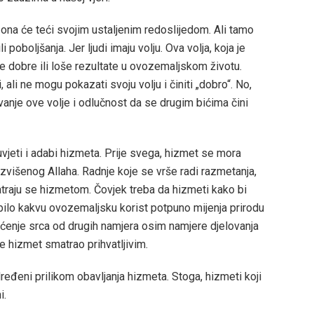
ona će teći svojim ustaljenim redoslijedom. Ali tamo
 poboljšanja. Jer ljudi imaju volju. Ova volja, koja je
dobre ili loše rezultate u ovozemaljskom životu.
ni, ali ne mogu pokazati svoju volju i činiti „dobro“. No,
vanje ove volje i odlučnost da se drugim bićima čini
vjeti i adabi hizmeta. Prije svega, hizmet se mora
višenog Allaha. Radnje koje se vrše radi razmetanja,
matraju se hizmetom. Čovjek treba da hizmeti kako bi
 bilo kakvu ovozemaljsku korist potpuno mijenja prirodu
̌išćenje srca od drugih namjera osim namjere djelovanja
se hizmet smatrao prihvatljivim.
ređeni prilikom obavljanja hizmeta. Stoga, hizmeti koji
i.