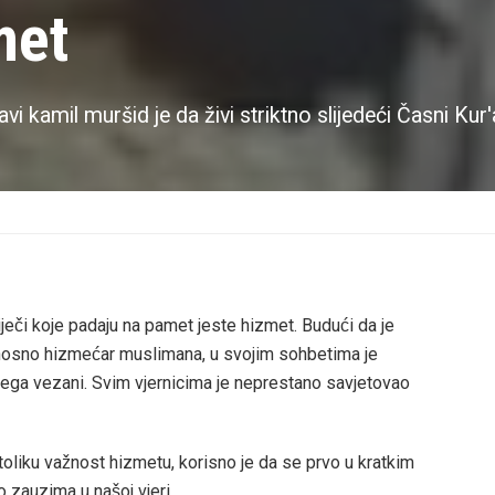
met
avi kamil muršid je da živi striktno slijedeći Časni Kur'
eči koje padaju na pamet jeste hizmet. Budući da je
dnosno hizmećar muslimana, u svojim sohbetima je
njega vezani. Svim vjernicima je neprestano savjetovao
 toliku važnost hizmetu, korisno je da se prvo u kratkim
o zauzima u našoj vjeri.