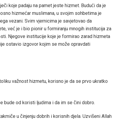
eči koje padaju na pamet jeste hizmet. Budući da je
dnosno hizmećar muslimana, u svojim sohbetima je
jega vezani. Svim vjernicima je savjetovao da
 već je i bio pionir u formiranju mnogih institucija za
sti. Njegove institucije koje je formirao zarad hizmeta
 nije ostavio izgovor kojim se može opravdati
 toliku važnost hizmetu, korisno je da se prvo ukratko
e bude od koristi ljudima i da im se čini dobro.
miče u činjenju dobrih i korisnih djela. Uzvišeni Allah