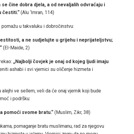
a se čine dobra djela, a od nevaljalih odvraćaju i
čestiti.“
(Alu ‘Imran, 114)
 pomažu u takvaluku i dobročinstvu:
stitosti, a ne sudjelujte u grijehu i neprijateljstvu;
“
(El-Maide, 2)
 rekao:
„Najbolji čovjek je onaj od kojeg ljudi imaju
iti ashabi i svi vjernici su oličenje hizmeta i
alejhi ve sellem, veli da će onaj vjernik koji bude
oć i podršku:
na pomoći svome bratu.“
(Muslim, Zikr, 38)
rukama, pomaganje bratu muslimanu, rad za njegovu
štinu hizmeta u islamu. Vjernici znaju da ne mogu