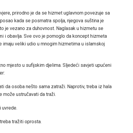
e vjere, prirodno je da se hizmet uglavnom povezuje sa
posao kada se posmatra spolja, njegova suština je
što je vezano za duhovnost. Naglasak u hizmetu se
čini i obavlja. Sve ovo je pomoglo da koncept hizmeta
ije imaju veliki udio u mnogim hizmetima u islamskoj
no mjesto u sufijskim djelima. Sljedeći savjeti upućeni
er:
ti da osoba nešto sama zatraži. Naprotiv, treba iz hala
može ustručavati da traži.
i uvrede.
reba tražiti oprosta.