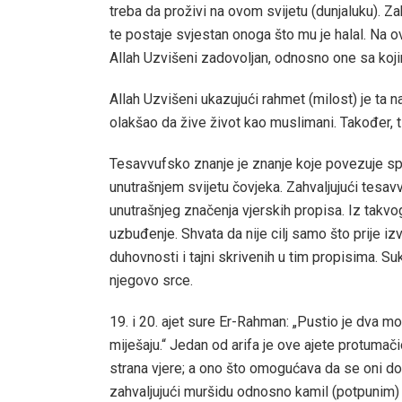
treba da proživi na ovom svijetu (dunjaluku). Z
te postaje svjestan onoga što mu je halal. Na o
Allah Uzvišeni zadovoljan, odnosno one sa koji
Allah Uzvišeni ukazujući rahmet (milost) je ta 
olakšao da žive život kao muslimani. Također, t
Tesavvufsko znanje je znanje koje povezuje sp
unutrašnjem svijetu čovjeka. Zahvaljujući tesav
unutrašnjeg značenja vjerskih propisa. Iz takvo
uzbuđenje. Shvata da nije cilj samo što prije iz
duhovnosti i tajni skrivenih u tim propisima. Su
njegovo srce.
19. i 20. ajet sure Er-Rahman: „Pustio je dva mo
miješaju.“ Jedan od arifa je ove ajete protumači
strana vjere; a ono što omogućava da se oni dod
zahvaljujući muršidu odnosno kamil (potpunim)