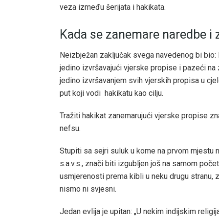
veza između šerijata i hakikata.
Kada se zanemare naredbe i 
Neizbježan zaključak svega navedenog bi bio: D
jedino izvršavajući vjerske propise i pazeći na
jedino izvršavanjem svih vjerskih propisa u cjelost
put koji vodi hakikatu kao cilju.
Tražiti hakikat zanemarujući vjerske propise zna
nefsu.
Stupiti sa sejri suluk u kome na prvom mjestu 
s.a.v.s., znači biti izgubljen još na samom poče
usmjerenosti prema kibli u neku drugu stranu, z
nismo ni svjesni.
Jedan evlija je upitan: „U nekim indijskim relig