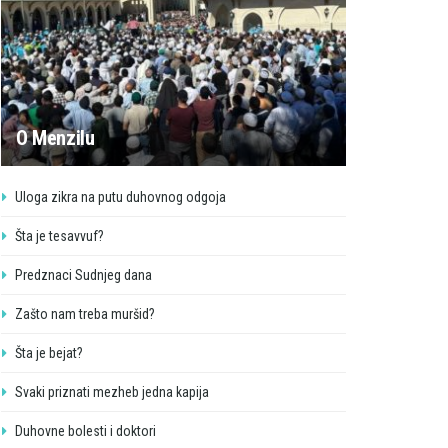
O Menzilu
Uloga zikra na putu duhovnog odgoja
Šta je tesavvuf?
Predznaci Sudnjeg dana
Zašto nam treba muršid?
Šta je bejat?
Svaki priznati mezheb jedna kapija
Duhovne bolesti i doktori