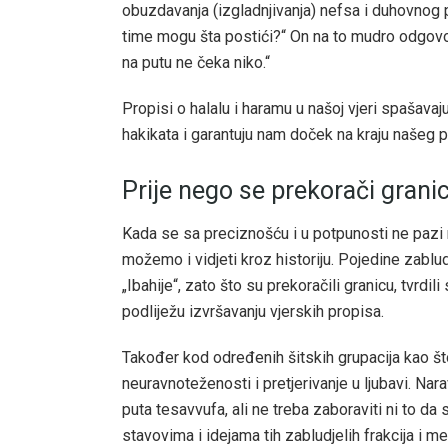
obuzdavanja (izgladnjivanja) nefsa i duhovnog p
time mogu šta postići?“ On na to mudro odgovori
na putu ne čeka niko.“
Propisi o halalu i haramu u našoj vjeri spašav
hakikata i garantuju nam doček na kraju našeg p
Prije nego se prekorači grani
Kada se sa preciznošću i u potpunosti ne pazi 
možemo i vidjeti kroz historiju. Pojedine zablu
„Ibahije“, zato što su prekoračili granicu, tvrdi
podliježu izvršavanju vjerskih propisa.
Također kod određenih šitskih grupacija kao št
neuravnoteženosti i pretjerivanje u ljubavi. Na
puta tesavvufa, ali ne treba zaboraviti ni to d
stavovima i idejama tih zabludjelih frakcija i m