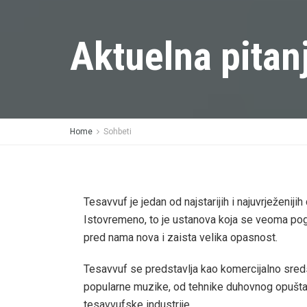
Aktuelna pitan
Home
Sohbeti
Tesavvuf je jedan od najstarijih i najuvrježenijih 
Istovremeno, to je ustanova koja se veoma pogr
pred nama nova i zaista velika opasnost.
Tesavvuf se predstavlja kao komercijalno sreds
popularne muzike, od tehnike duhovnog opuštan
tesavvufske industrije.