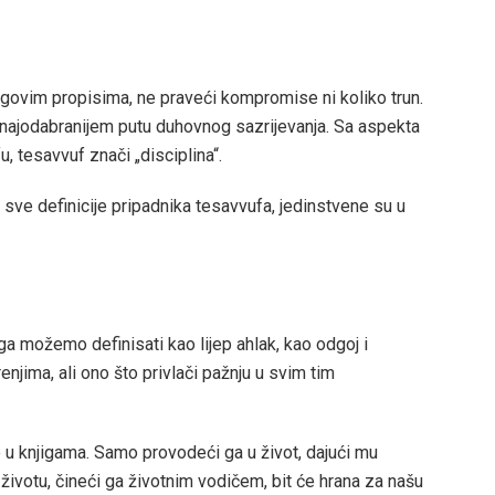
egovim propisima, ne praveći kompromise ni koliko trun.
 najodabranijem putu duhovnog sazrijevanja. Sa aspekta
u, tesavvuf znači „disciplina“.
sve definicije pripadnika tesavvufa, jedinstvene su u
ga možemo definisati kao lijep ahlak, kao odgoj i
njima, ali ono što privlači pažnju u svim tim
 u knjigama. Samo provodeći ga u život, dajući mu
otu, čineći ga životnim vodičem, bit će hrana za našu