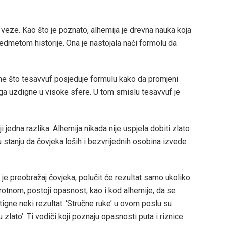
veze. Kao što je poznato, alhemija je drevna nauka koja
predmetom historije. Ona je nastojala naći formolu da
me što tesavvuf posjeduje formulu kako da promjeni
a ga uzdigne u visoke sfere. U tom smislu tesavvuf je
jedna razlika. Alhemija nikada nije uspjela dobiti zlato
 stanju da čovjeka loših i bezvrijednih osobina izvede
 je preobražaj čovjeka, polučit će rezultat samo ukoliko
rotnom, postoji opasnost, kao i kod alhemije, da se
igne neki rezultat. ‘Stručne ruke’ u ovom poslu su
 zlato’. Ti vodiči koji poznaju opasnosti puta i riznice