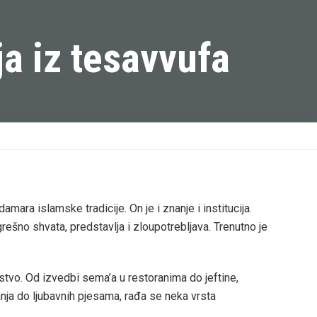
ja iz tesavvufa
damara islamske tradicije. On je i znanje i institucija.
ešno shvata, predstavlja i zloupotrebljava. Trenutno je
tvo. Od izvedbi sema’a u restoranima do jeftine,
ja do ljubavnih pjesama, rađa se neka vrsta