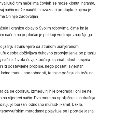
ahvaljujući tim načelima čovjek se može klonuti harama,
vaj način može naučiti i razaznati postupke kojima je
ma On nije zadovoljan.
načela i granice objavio Svojim robovima, čime im je
im načelima popločan je put koji vodi spoznaji Njega.
oljašnju stranu vjere sa stranom usmjerenom
vufu osoba doživljava duhovno prosvjetljenje po pitanju
g načina života čovjek počinje uzimati slast i osjeća
vršiti postavljene propise, nego postati svjestan
kladno trudu i sposobnosti, te tajne počinju da teču na
ra da se dodiruju, između njih je pregrada i oni se ne
o na sljedeći način: Dva mora su spoljašnja i unutrašnja
iruju je berzah, odnosno muršid-i kamil. Dakle,
 tesavvufskim metodama pojavljuje se i postaje jasna