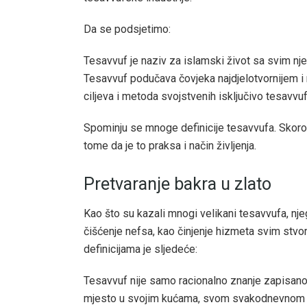
Da se podsjetimo:
Tesavvuf je naziv za islamski život sa svim nj
Tesavvuf podučava čovjeka najdjelotvornijem i
ciljeva i metoda svojstvenih isključivo tesavvuf
Spominju se mnoge definicije tesavvufa. Skoro 
tome da je to praksa i način življenja.
Pretvaranje bakra u zlato
Kao što su kazali mnogi velikani tesavvufa, nje
čišćenje nefsa, kao činjenje hizmeta svim stvore
definicijama je sljedeće:
Tesavvuf nije samo racionalno znanje zapisano
mjesto u svojim kućama, svom svakodnevnom živ