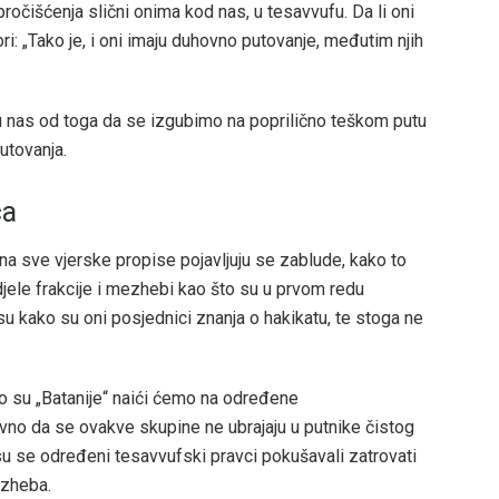
ročišćenja slični onima kod nas, u tesavvufu. Da li oni
: „Tako je, i oni imaju duhovno putovanje, međutim njih
aju nas od toga da se izgubimo na poprilično teškom putu
utovanja.
ca
na sve vjerske propise pojavljuju se zablude, kako to
djele frakcije i mezhebi kao što su u prvom redu
li su kako su oni posjednici znanja o hakikatu, te stoga ne
o su „Batanije“ naići ćemo na određene
ravno da se ovakve skupine ne ubrajaju u putnike čistog
a su se određeni tesavvufski pravci pokušavali zatrovati
ezheba.