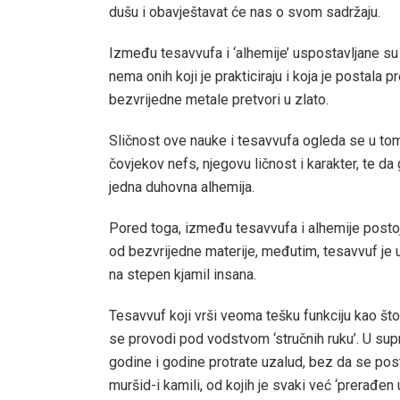
dušu i obavještavat će nas o svom sadržaju.
Između tesavvufa i ‘alhemije’ uspostavljane su 
nema onih koji je prakticiraju i koja je postala 
bezvrijedne metale pretvori u zlato.
Sličnost ove nauke i tesavvufa ogleda se u to
čovjekov nefs, njegovu ličnost i karakter, te d
jedna duhovna alhemija.
Pored toga, između tesavvufa i alhemije postoji 
od bezvrijedne materije, međutim, tesavvuf je u
na stepen kjamil insana.
Tesavvuf koji vrši veoma tešku funkciju kao što
se provodi pod vodstvom ‘stručnih ruku’. U sup
godine i godine protrate uzalud, bez da se post
muršid-i kamili, od kojih je svaki već ‘prerađen u