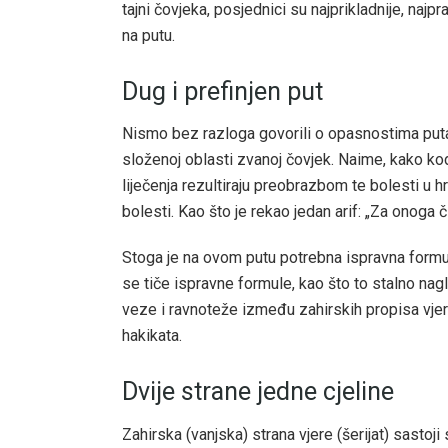
tajni čovjeka, posjednici su najprikladnije, najp
na putu.
Dug i prefinjen put
Nismo bez razloga govorili o opasnostima puta
složenoj oblasti zvanoj čovjek. Naime, kako ko
liječenja rezultiraju preobrazbom te bolesti u 
bolesti. Kao što je rekao jedan arif: „Za onoga čiji
Stoga je na ovom putu potrebna ispravna formul
se tiče ispravne formule, kao što to stalno nag
veze i ravnoteže između zahirskih propisa vjere
hakikata.
Dvije strane jedne cjeline
Zahirska (vanjska) strana vjere (šerijat) sastoji