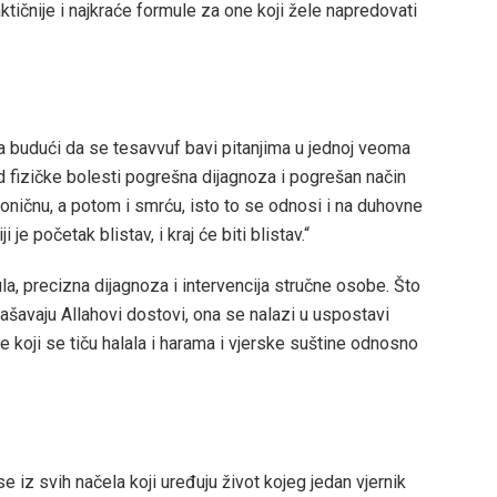
raktičnije i najkraće formule za one koji žele napredovati
 budući da se tesavvuf bavi pitanjima u jednoj veoma
d fizičke bolesti pogrešna dijagnoza i pogrešan način
hroničnu, a potom i smrću, isto to se odnosi i na duhovne
 je početak blistav, i kraj će biti blistav.“
a, precizna dijagnoza i intervencija stručne osobe. Što
lašavaju Allahovi dostovi, ona se nalazi u uspostavi
 koji se tiču halala i harama i vjerske suštine odnosno
 se iz svih načela koji uređuju život kojeg jedan vjernik