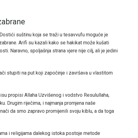
zabrane
ostići suštinu koja se traži u tesavvufu moguće je
 zabrane. Arifi su kazali kako se hakikat može kušati
i. Naravno, spoljašnja strana vjere nije cilj, ali je jedini
či stupiti na put koji započinje i završava u vlastitom
nisu propisi Allaha Uzvišenog i vodstvo Resulullaha,
tku. Drugim riječima, i najmanja promjena naše
nači da smo zapravo promijenili svoju kiblu, a da toga
ijama i religijama dalekog istoka postoje metode