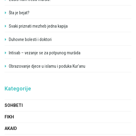
Šta je bejat?
Svaki priznati mezheb jedna kapija
Duhovne bolesti i doktori
Intisab – vezanje se za potpunog muršida
Obrazovanje djece u islamu i poduka Kur’anu
Kategorije
SOHBETI
FIKH
AKAID