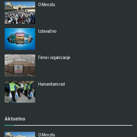
O Menzilu
Izdavaštvo
Firme i organizacije
Humanitarni rad
Aktuelno
O Menzilu