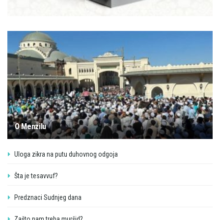
O Menzilu
Uloga zikra na putu duhovnog odgoja
Šta je tesavvuf?
Predznaci Sudnjeg dana
Zašto nam treba muršid?