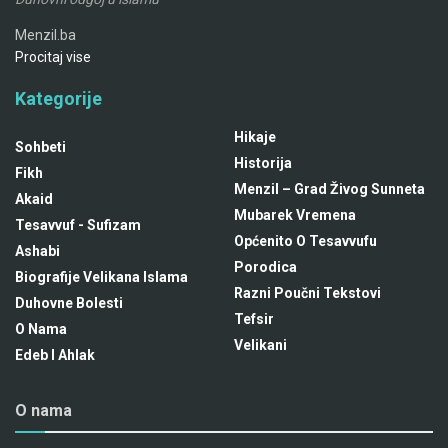
Menzil.ba
Procitaj vise
Kategorije
Hikaje
Sohbeti
Historija
Fikh
Menzil – Grad Živog Sunneta
Akaid
Mubarek Vremena
Tesavvuf - Sufizam
Općenito O Tesavvufu
Ashabi
Porodica
Biografije Velikana Islama
Razni Poučni Tekstovi
Duhovne Bolesti
Tefsir
O Nama
Velikani
Edeb I Ahlak
O nama