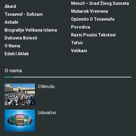
Menzil – Grad Živog Sunneta
Akaid
Mubarek Vremena
Tesavvuf - Sufizam
Općenito O Tesavvufu
Ashabi
Porodica
Biografije Velikana Islama
Razni Poučni Tekstovi
Duhovne Bolesti
Tefsir
O Nama
Velikani
Edeb I Ahlak
O nama
O Menzilu
Izdavaštvo