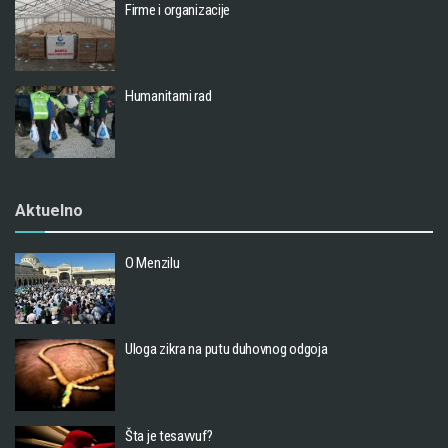
Firme i organizacije
Humanitarni rad
Aktuelno
O Menzilu
Uloga zikra na putu duhovnog odgoja
Šta je tesavvuf?