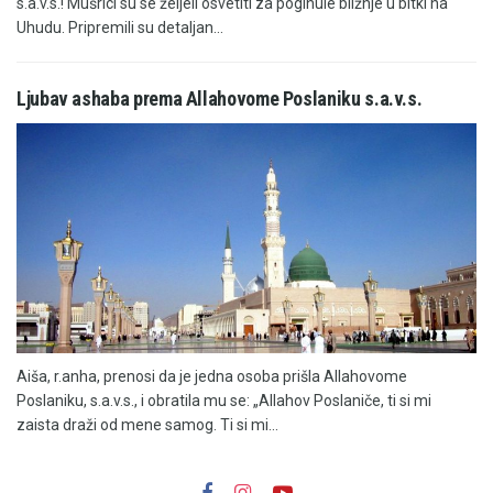
s.a.v.s.! Mušrici su se željeli osvetiti za poginule bližnje u bitki na
Uhudu. Pripremili su detaljan...
Ljubav ashaba prema Allahovome Poslaniku s.a.v.s.
Aiša, r.anha, prenosi da je jedna osoba prišla Allahovome
Poslaniku, s.a.v.s., i obratila mu se: „Allahov Poslaniče, ti si mi
zaista draži od mene samog. Ti si mi...