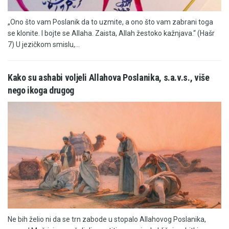
„Ono što vam Poslanik da to uzmite, a ono što vam zabrani toga
se klonite. I bojte se Allaha. Zaista, Allah žestoko kažnjava.“ (Hašr
7) U jezičkom smislu,...
Kako su ashabi voljeli Allahova Poslanika, s.a.v.s., više
nego ikoga drugog
Ne bih želio ni da se trn zabode u stopalo Allahovog Poslanika,