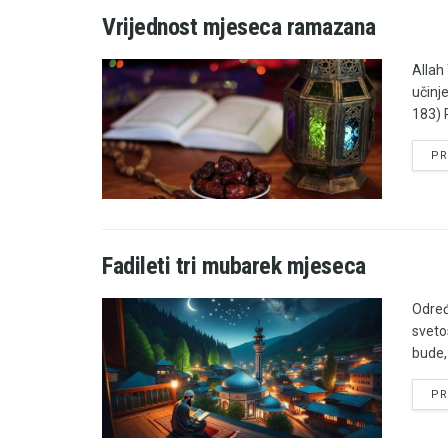
Vrijednost mjeseca ramazana
Allah
učinje
183) 
PR
Fadileti tri mubarek mjeseca
Određ
svetos
bude,
PR