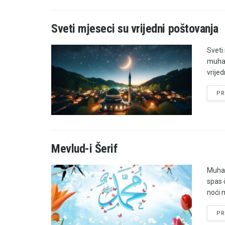
Sveti mjeseci su vrijedni poštovanja
Sveti 
muhar
vrijed
PR
Mevlud-i Šerif
Muham
spas 
noći 
PR