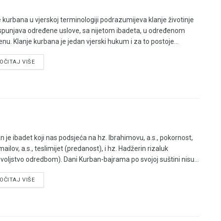
e kurbana u vjerskoj terminologiji podrazumijeva klanje životinje
ispunjava određene uslove, sa nijetom ibadeta, u određenom
nu. Klanje kurbana je jedan vjerski hukum i za to postoje...
OČITAJ VIŠE
n je ibadet koji nas podsjeća na hz. Ibrahimovu, a.s., pokornost,
mailov, a.s., teslimijet (predanost), i hz. Hadžerin rizaluk
voljstvo odredbom). Dani Kurban-bajrama po svojoj suštini nisu...
OČITAJ VIŠE