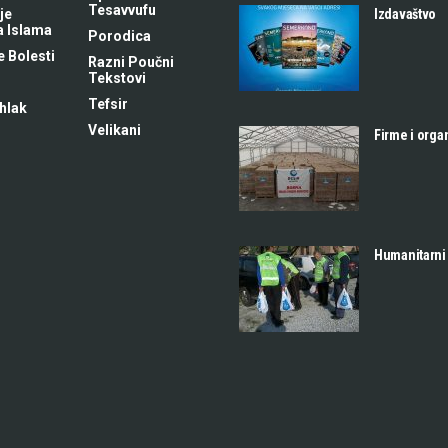
Tesavvufu
Izdavaštvo
je
a Islama
Porodica
 Bolesti
Razni Poučni
Tekstovi
Tefsir
hlak
Velikani
Firme i orga
Humanitarni