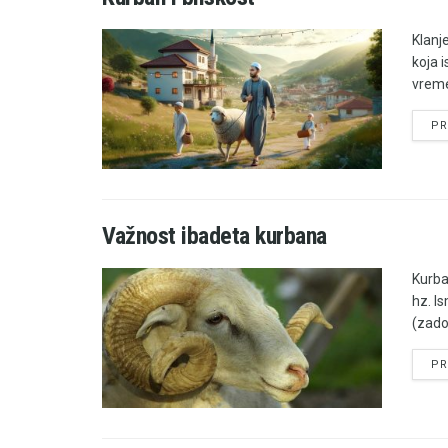
Klanj
koja 
vreme
PR
Važnost ibadeta kurbana
Kurba
hz. Is
(zado
PR