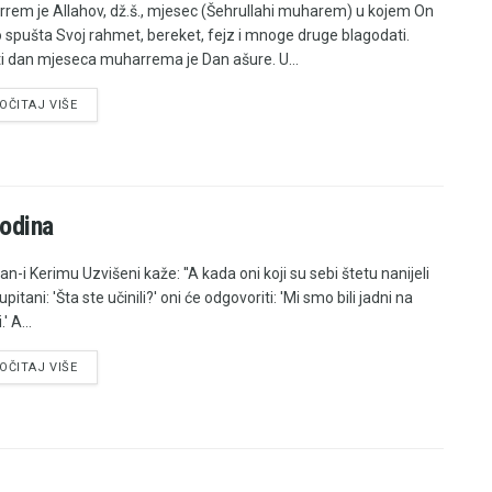
rem je Allahov, dž.š., mjesec (Šehrullahi muharem) u kojem On
o spušta Svoj rahmet, bereket, fejz i mnoge druge blagodati.
i dan mjeseca muharrema je Dan ašure. U...
OČITAJ VIŠE
odina
an-i Kerimu Uzvišeni kaže: ''A kada oni koji su sebi štetu nanijeli
pitani: 'Šta ste učinili?' oni će odgovoriti: 'Mi smo bili jadni na
' A...
OČITAJ VIŠE