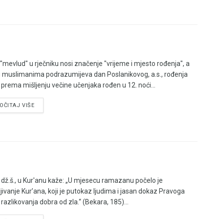
 "mevlud" u rječniku nosi značenje "vrijeme i mjesto rođenja", a
muslimanima podrazumijeva dan Poslanikovog, a.s., rođenja
e prema mišljenju večine učenjaka rođen u 12. noći...
OČITAJ VIŠE
, dž.š., u Kur'anu kaže: „U mjesecu ramazanu počelo je
ljivanje Kur’ana, koji je putokaz ljudima i jasan dokaz Pravoga
 razlikovanja dobra od zla.“ (Bekara, 185)...