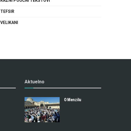
RAZNI POUČNI TEKSTOVI
TEFSIR
VELIKANI
Aktuelno
O Menzilu