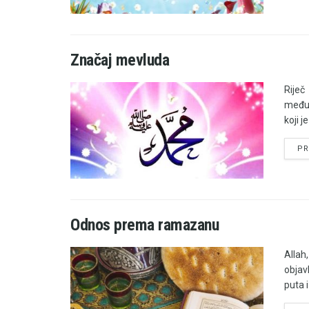
Značaj mevluda
Riječ
među 
koji j
PR
Odnos prema ramazanu
Allah
objav
puta i