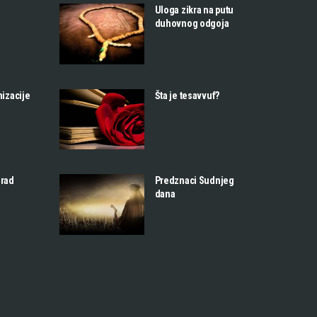
Uloga zikra na putu
duhovnog odgoja
nizacije
Šta je tesavvuf?
 rad
Predznaci Sudnjeg
dana