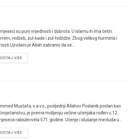
mjeseci su puni vrijednosti i dobrota. U islamu ih ima četiri:
rem, redžeb, zul-kade i zul-hidždže. Zbog velikog hurmeta i
nosti Uzvišeni je Allah zabranio da se...
OČITAJ VIŠE
med Mustafa, s.a.v.s., posljednji Allahov Poslanik poslan kao
čovječanstvu, je prema mišljenju večine učenjaka rođen u 12.
mjeseca rabiulevvela 571. godine. Učenje i slušanje mevluda u...
OČITAJ VIŠE