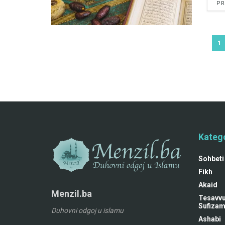
PR
1
Katego
Sohbeti
Fikh
Akaid
Menzil.ba
Tesavvu
Sufiza
Duhovni odgoj u islamu
Ashabi