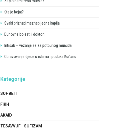
Zašto nam treba muršid?
Šta je bejat?
Svaki priznati mezheb jedna kapija
Duhovne bolesti i doktori
Intisab – vezanje se za potpunog muršida
Obrazovanje djece u islamu i poduka Kur’anu
Kategorije
SOHBETI
FIKH
AKAID
TESAVVUF - SUFIZAM