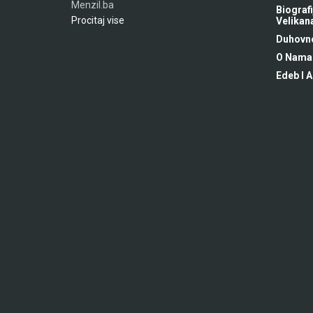
Menzil.ba
Biografi
Procitaj vise
Velikan
Duhovne
O Nama
Edeb I A