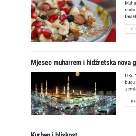
Muhar
obiln
Deset
PR
Mjesec muharrem i hidžretska nova g
U Kur'
budu u
zemlji.
PR
Kurban i bliskost