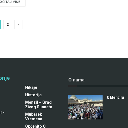
OČITAJ VIŠE
2
rije
O nama
Hikaje
Historija
O Menzilu
Menzil – Grad
Živog Sunneta
f -
Mubarek
m
Vremena
Općenito O