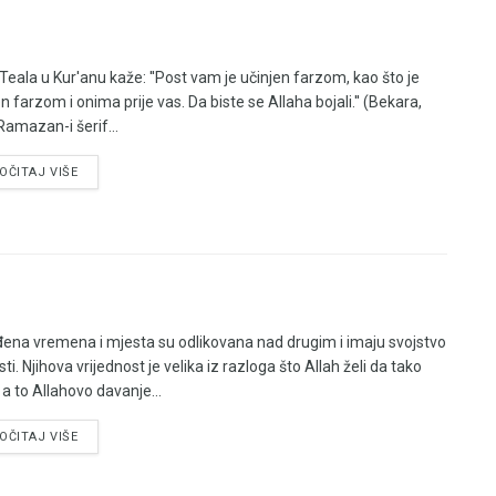
 Teala u Kur'anu kaže: ''Post vam je učinjen farzom, kao što je
n farzom i onima prije vas. Da biste se Allaha bojali.'' (Bekara,
Ramazan-i šerif...
OČITAJ VIŠE
ena vremena i mjesta su odlikovana nad drugim i imaju svojstvo
ti. Njihova vrijednost je velika iz razloga što Allah želi da tako
 a to Allahovo davanje...
OČITAJ VIŠE