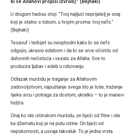
bi se Allahovi propisi izvršili).” (Bejhaki)
U drugom hadisu stoji: ”Tvoj najljući neprijatelj je onaj
koji je stalno s tobom, u tvojim prsima: tvoj nefs.”
(Bejhaki)
Tesavuf i terbijet su neophodni kako bi se nefs
odgojio, ukrasio edebom i da bi se srce očistilo od
duhovnih nečistoća i vezalo za Allaha. Sve to
producira ljubav i edeb u robovanju.
Odlazak muršidu je traganje za Allahovim
zadovoljstvom, napuštanje svega što je loše, traženje
lijeka srcu i potraga za dostom, ukratko – to je manevi
hidžra.
Onaj ko ide istinskom muršidu, on bježi od fitne i ide
ka džematu koji je na putu istine. On bježi od
nepokornosti, a usvaja takvaluk. To je jedna vrsta