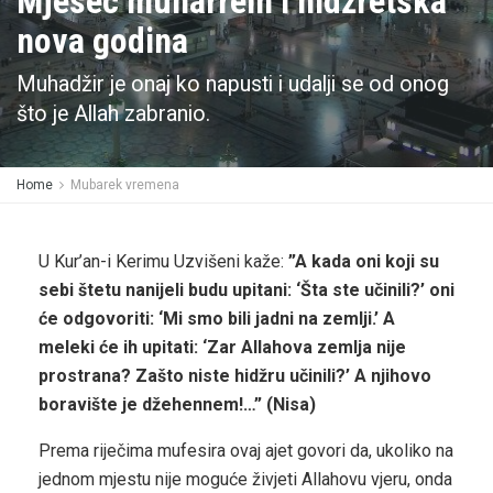
Mjesec muharrem i hidžretska
nova godina
Muhadžir je onaj ko napusti i udalji se od onog
što je Allah zabranio.
Home
Mubarek vremena
U Kur’an-i Kerimu Uzvišeni kaže:
”A kada oni koji su
sebi štetu nanijeli budu upitani: ‘Šta ste učinili?’ oni
će odgovoriti: ‘Mi smo bili jadni na zemlji.’ A
meleki će ih upitati: ‘Zar Allahova zemlja nije
prostrana? Zašto niste hidžru učinili?’ A njihovo
boravište je džehennem!…” (Nisa)
Prema riječima mufesira ovaj ajet govori da, ukoliko na
jednom mjestu nije moguće živjeti Allahovu vjeru, onda