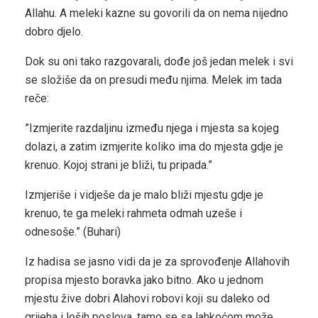
Allahu. A meleki kazne su govorili da on nema nijedno
dobro djelo.
Dok su oni tako razgovarali, dođe još jedan melek i svi
se složiše da on presudi među njima. Melek im tada
reče:
”Izmjerite razdaljinu između njega i mjesta sa kojeg
dolazi, a zatim izmjerite koliko ima do mjesta gdje je
krenuo. Kojoj strani je bliži, tu pripada.”
Izmjeriše i vidješe da je malo bliži mjestu gdje je
krenuo, te ga meleki rahmeta odmah uzeše i
odnesoše.” (Buhari)
Iz hadisa se jasno vidi da je za sprovođenje Allahovih
propisa mjesto boravka jako bitno. Ako u jednom
mjestu žive dobri Alahovi robovi koji su daleko od
grijeha i loših poslova, tamo se sa lahkoćom može