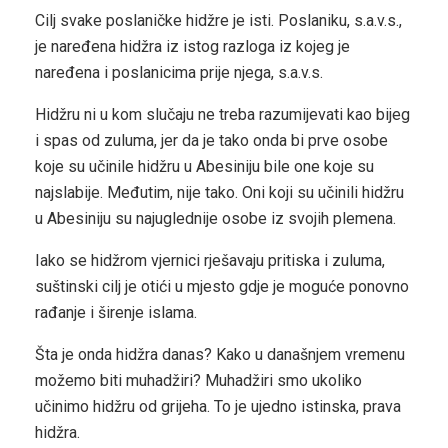
Cilj svake poslaničke hidžre je isti. Poslaniku, s.a.v.s.,
je naređena hidžra iz istog razloga iz kojeg je
naređena i poslanicima prije njega, s.a.v.s.
Hidžru ni u kom slučaju ne treba razumijevati kao bijeg
i spas od zuluma, jer da je tako onda bi prve osobe
koje su učinile hidžru u Abesiniju bile one koje su
najslabije. Međutim, nije tako. Oni koji su učinili hidžru
u Abesiniju su najuglednije osobe iz svojih plemena.
Iako se hidžrom vjernici rješavaju pritiska i zuluma,
suštinski cilj je otići u mjesto gdje je moguće ponovno
rađanje i širenje islama.
Šta je onda hidžra danas? Kako u današnjem vremenu
možemo biti muhadžiri? Muhadžiri smo ukoliko
učinimo hidžru od grijeha. To je ujedno istinska, prava
hidžra.