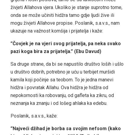
živjeti Allahova vjera. Ukoliko je stanje suprotno tome,
onda se može učiniti hidžra tamo gdje ljudi žive ili
mogu živjeti Allahove propise. Poslanik, s.a.v.s., nam
ukazuje na važnost komšija i prijatelja i kaže:
”Čovjek je na vjeri svog prijatelja, pa neka svako
pazi koga bira za prijatelja.” (Ebu Davud)
Sa druge strane, da bi se napustilo društvo loših i ušlo
u društvo dobrih, potrebno je uću u terbijet muršidi
kamila koji počinje sa teobom. To je jedna manevi
hidžra i povratak Allahu. Ova hidžra je hidžra od
nepokornosti ka robovanju, od gafleta ka zikru, od
neznanja ka znanju i od lošeg ahlaka ka edebu.
Poslanik, s.a.v.s., kaže:
”Najveći džihad je borba sa svojim nefsom (kako