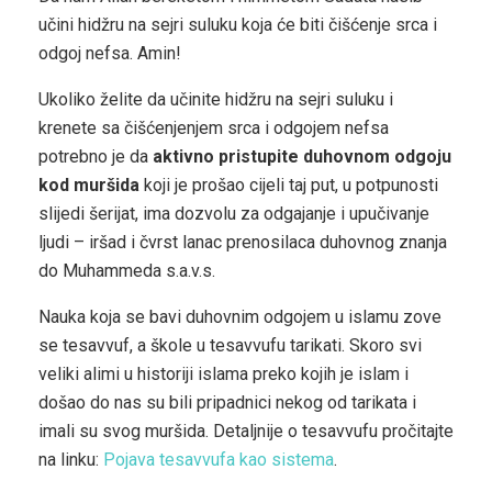
učini hidžru na sejri suluku koja će biti čišćenje srca i
odgoj nefsa. Amin!
Ukoliko želite da učinite hidžru na sejri suluku i
krenete sa čišćenjenjem srca i odgojem nefsa
potrebno je da
aktivno pristupite duhovnom odgoju
kod muršida
koji je prošao cijeli taj put, u potpunosti
slijedi šerijat, ima dozvolu za odgajanje i upučivanje
ljudi – iršad i čvrst lanac prenosilaca duhovnog znanja
do Muhammeda s.a.v.s.
Nauka koja se bavi duhovnim odgojem u islamu zove
se tesavvuf, a škole u tesavvufu tarikati. Skoro svi
veliki alimi u historiji islama preko kojih je islam i
došao do nas su bili pripadnici nekog od tarikata i
imali su svog muršida. Detaljnije o tesavvufu pročitajte
na linku:
Pojava tesavvufa kao sistema
.