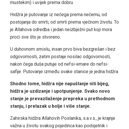
mustekim) i uvijek prema dobru.
Hidžra je putovanje iz nečega prema nečemu, od
postojanja do smrti, od smrti prema vječnom životu. To
je Allahova odredba i jedan neizbježni put koji mora
proći sve što je stvoreno.
U duhovnom smislu, insan prvo biva bezgrešan i bez
odgovornosti, zatim postaje nosilac odgovornosti,
nakon čega duša putuje od nefsi-emare do nefsi-
safije. Putovanje između svake stanice je jedna hidžra.
Shodno tome, hidžra nije napuštanje niti bijeg,
hidžra je uzdizanje i upotpunjenje. Svako novo
stanje je prevazilaženje prepreka u prethodnom
stanju, i prelazak u bolje i više stanje.
Zahirska hidžra Allahovih Poslanika, s.a.v.s., je krajnje
važna u životu svakog pojedinca kao podsjetnik i