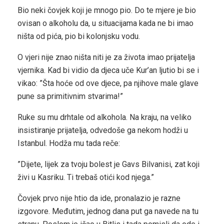
Bio neki čovjek koji je mnogo pio. Do te mjere je bio
ovisan o alkoholu da, u situacijama kada ne bi imao
ništa od pića, pio bi kolonjsku vodu.
O vjeri nije znao ništa niti je za života imao prijatelja
vjernika. Kad bi vidio da djeca uče Kur’an ljutio bi se i
vikao: ”Šta hoće od ove djece, pa njihove male glave
pune sa primitivnim stvarima!”
Ruke su mu drhtale od alkohola. Na kraju, na veliko
insistiranje prijatelja, odvedoše ga nekom hodži u
Istanbul. Hodža mu tada reče:
”Dijete, lijek za tvoju bolest je Gavs Bilvanisi, zat koji
živi u Kasriku. Ti trebaš otići kod njega.”
Čovjek prvo nije htio da ide, pronalazio je razne
izgovore. Međutim, jednog dana put ga navede na tu