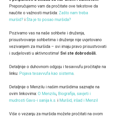
Preporučujemo vam da pročitate ove tekstove da
naučite o važnosti muršida:
Zašto nam treba
muršid?
i
Šta je to posao muršida?
Pozivamo vas na naše sohbete i druženja,
prisustvovanje sohbetima i druženje nije uvjetovano
vezivanjem za muršida – svi imaju pravo prisustvovati
i sudjelovati u aktivnostima!
Svi ste dobrodošli.
Detaljnije o duhovnom odgoju i tesavvufu pročitajte na
linku:
Pojava tesavvufa kao sistema
.
Detaljnije o Menzilu i našim muršidima saznajte na
ovim linkovima:
O Menzilu
,
Biografija, savjeti i
mudrosti Gavs-i sanija k.s.
i
Muršid, iršad i Menzil
Više o vezanju za muršida možete pročitati na ovom