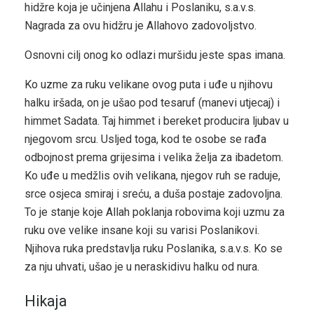
hidžre koja je učinjena Allahu i Poslaniku, s.a.v.s.
Nagrada za ovu hidžru je Allahovo zadovoljstvo.
Osnovni cilj onog ko odlazi muršidu jeste spas imana.
Ko uzme za ruku velikane ovog puta i uđe u njihovu
halku iršada, on je ušao pod tesaruf (manevi utjecaj) i
himmet Sadata. Taj himmet i bereket producira ljubav u
njegovom srcu. Usljed toga, kod te osobe se rađa
odbojnost prema grijesima i velika želja za ibadetom.
Ko uđe u medžlis ovih velikana, njegov ruh se raduje,
srce osjeca smiraj i sreću, a duša postaje zadovoljna.
To je stanje koje Allah poklanja robovima koji uzmu za
ruku ove velike insane koji su varisi Poslanikovi.
Njihova ruka predstavlja ruku Poslanika, s.a.v.s. Ko se
za nju uhvati, ušao je u neraskidivu halku od nura.
Hikaja