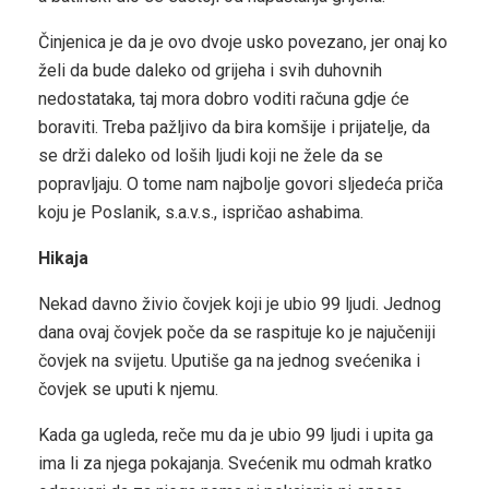
Činjenica je da je ovo dvoje usko povezano, jer onaj ko
želi da bude daleko od grijeha i svih duhovnih
nedostataka, taj mora dobro voditi računa gdje će
boraviti. Treba pažljivo da bira komšije i prijatelje, da
se drži daleko od loših ljudi koji ne žele da se
popravljaju. O tome nam najbolje govori sljedeća priča
koju je Poslanik, s.a.v.s., ispričao ashabima.
Hikaja
Nekad davno živio čovjek koji je ubio 99 ljudi. Jednog
dana ovaj čovjek poče da se raspituje ko je najučeniji
čovjek na svijetu. Uputiše ga na jednog svećenika i
čovjek se uputi k njemu.
Kada ga ugleda, reče mu da je ubio 99 ljudi i upita ga
ima li za njega pokajanja. Svećenik mu odmah kratko