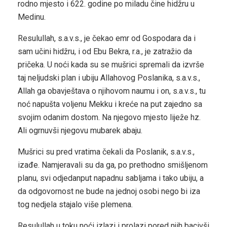
rodno mjesto i 622. godine po miladu čine hidžru u
Medinu.
Resulullah, s.a.v.s., je čekao emr od Gospodara da i
sam učini hidžru, i od Ebu Bekra, r.a., je zatražio da
pričeka. U noći kada su se mušrici spremali da izvrše
taj neljudski plan i ubiju Allahovog Poslanika, s.a.v.s.,
Allah ga obavještava o njihovom naumu i on, s.a.v.s., tu
noć napušta voljenu Mekku i kreće na put zajedno sa
svojim odanim dostom. Na njegovo mjesto liježe hz.
Ali ogrnuvši njegovu mubarek abaju.
Mušrici su pred vratima čekali da Poslanik, s.a.v.s.,
izađe. Namjeravali su da ga, po prethodno smišljenom
planu, svi odjedanput napadnu sabljama i tako ubiju, a
da odgovornost ne bude na jednoj osobi nego bi iza
tog nedjela stajalo više plemena.
Resulullah u toku noći izlazi i prolazi pored njih bacivši