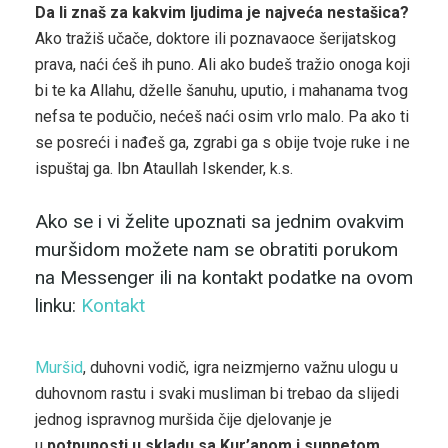
Da li znaš za kakvim ljudima je najveća nestašica?
Ako tražiš učače, doktore ili poznavaoce šerijatskog
prava, naći ćeš ih puno. Ali ako budeš tražio onoga koji
bi te ka Allahu, dželle šanuhu, uputio, i mahanama tvog
nefsa te podučio, nećeš naći osim vrlo malo. Pa ako ti
se posreći i nađeš ga, zgrabi ga s obije tvoje ruke i ne
ispuštaj ga. Ibn Ataullah Iskender, k.s.
Ako se i vi želite upoznati sa jednim ovakvim
muršidom možete nam se obratiti porukom
na Messenger ili na kontakt podatke na ovom
linku:
Kontakt
Muršid
, duhovni vodič, igra neizmjerno važnu ulogu u
duhovnom rastu i svaki musliman bi trebao da slijedi
jednog ispravnog muršida čije djelovanje je
u
potpunosti u skladu sa Kur’anom i sunnetom
.