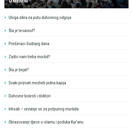
O Menzilu
Uloga zikra na putu duhovnog odgoja
Šta je tesavvuf?
Predznaci Sudnjeg dana
Zašto nam treba muršid?
Šta je bejat?
Svaki priznati mezheb jedna kapija
Duhovne bolesti i doktori
Intisab – vezanje se za potpunog muršida
Obrazovanje djece u islamu i poduka Kur’anu