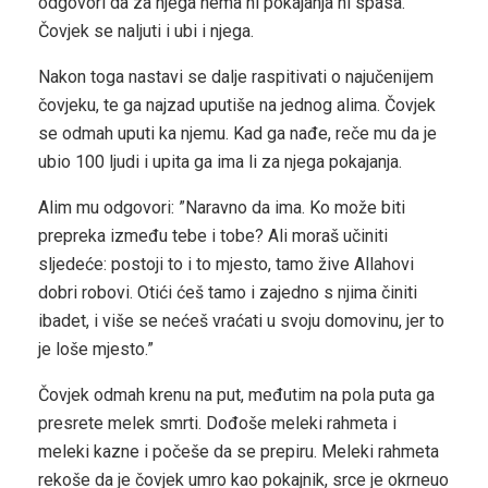
odgovori da za njega nema ni pokajanja ni spasa.
Čovjek se naljuti i ubi i njega.
Nakon toga nastavi se dalje raspitivati o najučenijem
čovjeku, te ga najzad uputiše na jednog alima. Čovjek
se odmah uputi ka njemu. Kad ga nađe, reče mu da je
ubio 100 ljudi i upita ga ima li za njega pokajanja.
Alim mu odgovori: ”Naravno da ima. Ko može biti
prepreka između tebe i tobe? Ali moraš učiniti
sljedeće: postoji to i to mjesto, tamo žive Allahovi
dobri robovi. Otići ćeš tamo i zajedno s njima činiti
ibadet, i više se nećeš vraćati u svoju domovinu, jer to
je loše mjesto.”
Čovjek odmah krenu na put, međutim na pola puta ga
presrete melek smrti. Dođoše meleki rahmeta i
meleki kazne i počeše da se prepiru. Meleki rahmeta
rekoše da je čovjek umro kao pokajnik, srce je okrneuo