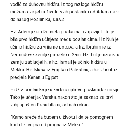
vodič za duhovnu hidžru. Iz tog razloga hidžru
možemo vidjeti u životu svih poslanika od Adema, a.s.,
do našeg Poslanika, s.a.v.s.
Hz. Adem je iz dženneta poslan na ovaj svijet i to je
bila prva hidžra učinjena među poslanicima. Hz Nuh je
učinio hidžru za vrijeme potopa, a hz. Ibrahim je iz
Nemrudove zemlje preselio u Šam. Hz. Lut je napustio
zemlju zabludjelih, a hz. Ismail je učinio hidžru u
Mekku. Hz. Musa iz Egipta u Palestinu, a hz. Jusuf iz
predjela Kenan u Egipat.
Hidžra poslanika je u kaderu njihove poslaničke misije.
Tako je učenjak Varaka, nakon što je saznao za prvi
vahj spušten Resulullahu, odmah rekao:
”Kamo sreće da budem u životu i da te pomognem
kada te tvoj narod progna iz Mekke”