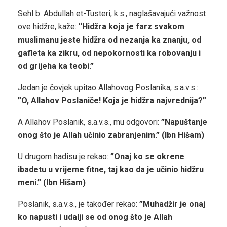
Sehl b. Abdullah et-Tusteri, k.s., naglašavajući važnost
ove hidžre, kaže: ‘
‘Hidžra koja je farz svakom
muslimanu jeste hidžra od nezanja ka znanju, od
gafleta ka zikru, od nepokornosti ka robovanju i
od grijeha ka teobi.”
Jedan je čovjek upitao Allahovog Poslanika, s.a.v.s.:
”O, Allahov Poslaniče! Koja je hidžra najvrednija?”
A Allahov Poslanik, s.a.v.s., mu odgovori:
”Napuštanje
onog što je Allah učinio zabranjenim.” (Ibn Hišam)
U drugom hadisu je rekao:
”Onaj ko se okrene
ibadetu u vrijeme fitne, taj kao da je učinio hidžru
meni.” (Ibn Hišam)
Poslanik, s.a.v.s., je također rekao:
”Muhadžir je onaj
ko napusti i udalji se od onog što je Allah