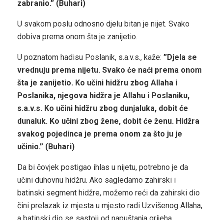
zabranio.” (Buhari)
U svakom poslu odnosno djelu bitan je nijet. Svako
dobiva prema onom šta je zanijetio.
U poznatom hadisu Poslanik, s.a.v.s., kaže:
”Djela se
vrednuju prema nijetu. Svako će naći prema onom
šta je zanijetio. Ko učini hidžru zbog Allaha i
Poslanika, njegova hidžra je Allahu i Poslaniku,
s.a.v.s. Ko učini hidžru zbog dunjaluka, dobit će
dunaluk. Ko učini zbog žene, dobit će ženu. Hidžra
svakog pojedinca je prema onom za što ju je
učinio.” (Buhari)
Da bi čovjek postigao ihlas u nijetu, potrebno je da
učini duhovnu hidžru. Ako sagledamo zahirski i
batinski segment hidžre, možemo reći da zahirski dio
čini prelazak iz mjesta u mjesto radi Uzvišenog Allaha,
a batinski dio se sastoji od napuštanja grijeha.