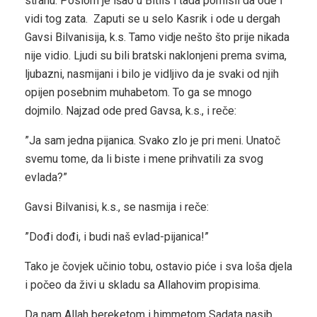
stranu. Poslom je išao u Bitlis i tada pomisli da ode i
vidi tog zata. Zaputi se u selo Kasrik i ode u dergah
Gavsi Bilvanisija, k.s. Tamo vidje nešto što prije nikada
nije vidio. Ljudi su bili bratski naklonjeni prema svima,
ljubazni, nasmijani i bilo je vidljivo da je svaki od njih
opijen posebnim muhabetom. To ga se mnogo
dojmilo. Najzad ode pred Gavsa, k.s., i reče:
”Ja sam jedna pijanica. Svako zlo je pri meni. Unatoč
svemu tome, da li biste i mene prihvatili za svog
evlada?”
Gavsi Bilvanisi, k.s., se nasmija i reče:
”Dođi dođi, i budi naš evlad-pijanica!”
Tako je čovjek učinio tobu, ostavio piće i sva loša djela
i počeo da živi u skladu sa Allahovim propisima.
Da nam Allah bereketom i himmetom Sadata nasib