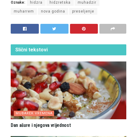
Oznake:
hidzra
hidzretska
muhadzir
muharrem
nova godina
preseljenje
Slični
tekstovi
MUBAREK VREMENA
Dan ašure i njegova vrijednost