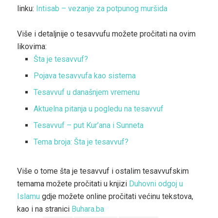
linku:
Intisab – vezanje za potpunog muršida
Više i detaljnije o tesavvufu možete pročitati na ovim
likovima:
Šta je tesavvuf?
Pojava tesavvufa kao sistema
Tesavvuf u današnjem vremenu
Aktuelna pitanja u pogledu na tesavvuf
Tesavvuf – put Kur’ana i Sunneta
Tema broja: Šta je tesavvuf?
Više o tome šta je tesavvuf i ostalim tesavvufskim
temama možete pročitati u knjizi
Duhovni odgoj u
Islamu
gdje možete online pročitati većinu tekstova,
kao i na stranici
Buhara.ba