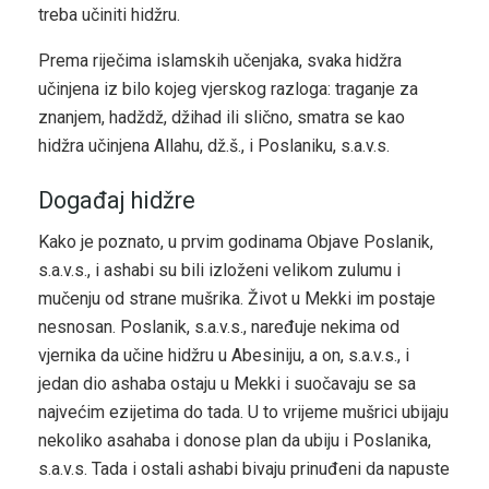
treba učiniti hidžru.
Prema riječima islamskih učenjaka, svaka hidžra
učinjena iz bilo kojeg vjerskog razloga: traganje za
znanjem, hadždž, džihad ili slično, smatra se kao
hidžra učinjena Allahu, dž.š., i Poslaniku, s.a.v.s.
Događaj hidžre
Kako je poznato, u prvim godinama Objave Poslanik,
s.a.v.s., i ashabi su bili izloženi velikom zulumu i
mučenju od strane mušrika. Život u Mekki im postaje
nesnosan. Poslanik, s.a.v.s., naređuje nekima od
vjernika da učine hidžru u Abesiniju, a on, s.a.v.s., i
jedan dio ashaba ostaju u Mekki i suočavaju se sa
najvećim ezijetima do tada. U to vrijeme mušrici ubijaju
nekoliko asahaba i donose plan da ubiju i Poslanika,
s.a.v.s. Tada i ostali ashabi bivaju prinuđeni da napuste