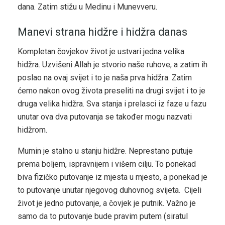
dana. Zatim stižu u Medinu i Munevveru.
Manevi strana hidžre i hidžra danas
Kompletan čovjekov život je ustvari jedna velika
hidžra. Uzvišeni Allah je stvorio naše ruhove, a zatim ih
poslao na ovaj svijet i to je naša prva hidžra. Zatim
ćemo nakon ovog života preseliti na drugi svijet i to je
druga velika hidžra. Sva stanja i prelasci iz faze u fazu
unutar ova dva putovanja se također mogu nazvati
hidžrom.
Mumin je stalno u stanju hidžre. Neprestano putuje
prema boljem, ispravnijem i višem cilju. To ponekad
biva fizičko putovanje iz mjesta u mjesto, a ponekad je
to putovanje unutar njegovog duhovnog svijeta. Cijeli
život je jedno putovanje, a čovjek je putnik. Važno je
samo da to putovanje bude pravim putem (siratul