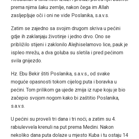
prema njima šaku zemlje, nakon čega im Allah
zasljepljuje oči i oni ne vide Poslanika, s.a.v.s.
Zatim se zajedno sa svojim drugom skriva u pećini
gdje ih zaklanjaju životinje i jedno drvo. Ono se
približilo stijeni i zaklonilo Alejhiselamovo lice, pauk je
ispleo mrežu, a dva goluba su sletila i pred pećinom
svila gnijezdo.
Hz. Ebu Bekir štiti Poslanika, s.a.v.s., od svake
moguće opasnosti tokom cijelog puta i boravka u
pećini. Tom prilikom ga ujede zmija iz rupe koju je bio
začepio svojom nogom kako bi zaštitio Poslanika,
s.a.v.s.
U pećini su proveli tri dana i tri noći, a zatim su 4.
rabiulevvela krenuli na put prema Medini. Nakon
nekoliko dana puta dolaze u mjesto Kuba i tu ostaju 14