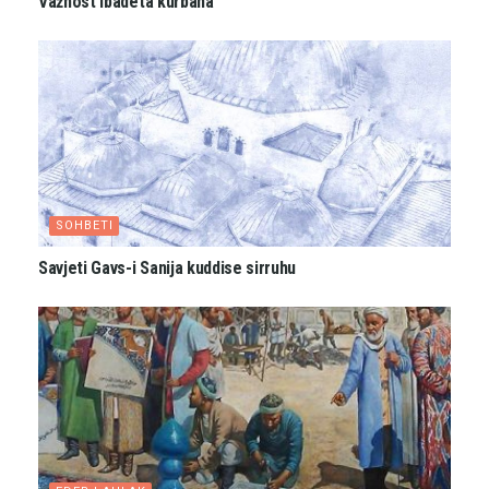
Važnost ibadeta kurbana
SOHBETI
Savjeti Gavs-i Sanija kuddise sirruhu