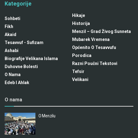
Kategorije
Hikaje
Sohbeti
Historija
Fikh
Menzil – Grad Živog Sunneta
Akaid
Mubarek Vremena
Tesavvuf - Sufizam
Općenito O Tesavvufu
Ashabi
Porodica
Biografije Velikana Islama
Razni Poučni Tekstovi
Duhovne Bolesti
Tefsir
O Nama
Velikani
Edeb I Ahlak
O nama
O Menzilu