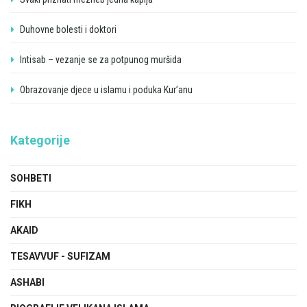
Duhovne bolesti i doktori
Intisab – vezanje se za potpunog muršida
Obrazovanje djece u islamu i poduka Kur’anu
Kategorije
SOHBETI
FIKH
AKAID
TESAVVUF - SUFIZAM
ASHABI