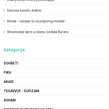
Duhovne bolesti i doktori
Intisab – vezanje se za potpunog muršida
Obrazovanje djece u islamu i poduka Kur’anu
Kategorije
SOHBETI
FIKH
AKAID
TESAVVUF - SUFIZAM
ASHABI