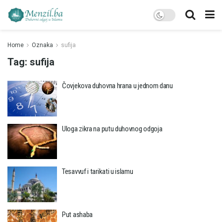
Home
Oznaka
sufija
Tag:
sufija
Čovjekova duhovna hrana u jednom danu
Uloga zikra na putu duhovnog odgoja
Tesavvuf i tarikati u islamu
Put ashaba