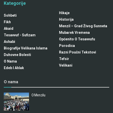
Kategorije
Hikaje
Sohbeti
Historija
Fikh
Menzil – Grad Živog Sunneta
Akaid
Mubarek Vremena
Tesavvuf - Sufizam
Općenito O Tesavvufu
Ashabi
Porodica
Biografije Velikana Islama
Razni Poučni Tekstovi
Duhovne Bolesti
Tefsir
O Nama
Velikani
Edeb I Ahlak
O nama
O Menzilu