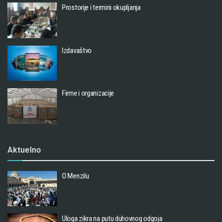
Prostorije i termini okupljanja
Izdavaštvo
Firme i organizacije
Aktuelno
O Menzilu
Uloga zikra na putu duhovnog odgoja