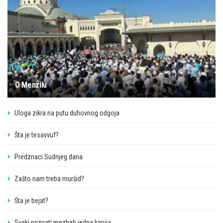
O Menzilu
Uloga zikra na putu duhovnog odgoja
Šta je tesavvuf?
Predznaci Sudnjeg dana
Zašto nam treba muršid?
Šta je bejat?
Svaki priznati mezheb jedna kapija