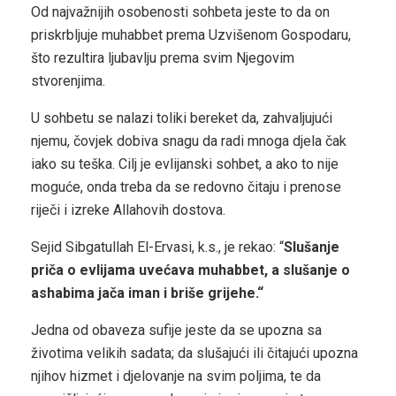
Od najvažnijih osobenosti sohbeta jeste to da on
priskrbljuje muhabbet prema Uzvišenom Gospodaru,
što rezultira ljubavlju prema svim Njegovim
stvorenjima.
U sohbetu se nalazi toliki bereket da, zahvaljujući
njemu, čovjek dobiva snagu da radi mnoga djela čak
iako su teška. Cilj je evlijanski sohbet, a ako to nije
moguće, onda treba da se redovno čitaju i prenose
riječi i izreke Allahovih dostova.
Sejid Sibgatullah El-Ervasi, k.s., je rekao: “
Slušanje
priča o evlijama uvećava muhabbet, a slušanje o
ashabima jača iman i briše grijehe.“
Jedna od obaveza sufije jeste da se upozna sa
životima velikih sadata; da slušajući ili čitajući upozna
njihov hizmet i djelovanje na svim poljima, te da