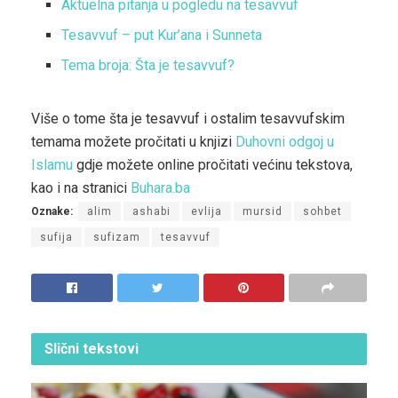
Aktuelna pitanja u pogledu na tesavvuf
Tesavvuf – put Kur’ana i Sunneta
Tema broja: Šta je tesavvuf?
Više o tome šta je tesavvuf i ostalim tesavvufskim
temama možete pročitati u knjizi
Duhovni odgoj u
Islamu
gdje možete online pročitati većinu tekstova,
kao i na stranici
Buhara.ba
Oznake:
alim
ashabi
evlija
mursid
sohbet
sufija
sufizam
tesavvuf
Slični
tekstovi