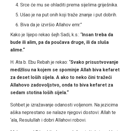
Srce će mu se ohladiti prema sijelima griješnika.
Ušao je na put onih koji traže znanje i put dobrih.
Biva da je izvršio Allahov emr.”
Kako je lijepo rekao šejh Sadi, k.s.: “
Insan treba da
bude ili alim, pa da poučava druge, ili da sluša
alime.“
H. Ata b. Ebu Rebah je rekao: “
Svako prisustvovanje
medžlisu na kojem se spominje Allah biva kefaret
za deset loših sijela. A ako to neko čini tražeći
Allahovo zadovoljstvo, onda to biva kefaret za
sedam stotina loših sijela.“
Sohbet je izražavanje odanosti voljenom. Na jezicima
ašika neprestano se nalaze njegovi dostovi: Allah te
‘ala, Resulullah i dobri Allahovi robovi.