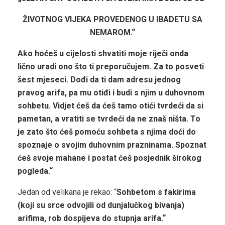
ŽIVOTNOG VIJEKA PROVEDENOG U IBADETU SA
NEMAROM.“
Ako hoćeš u cijelosti shvatiti moje riječi onda
lično uradi ono što ti preporučujem. Za to posveti
šest mjeseci. Dođi da ti dam adresu jednog
pravog arifa, pa mu otiđi i budi s njim u duhovnom
sohbetu. Vidjet ćeš da ćeš tamo otići tvrdeći da si
pametan, a vratiti se tvrdeći da ne znaš ništa. To
je zato što ćeš pomoću sohbeta s njima doći do
spoznaje o svojim duhovnim prazninama. Spoznat
ćeš svoje mahane i postat ćeš posjednik širokog
pogleda.“
Jedan od velikana je rekao: “
Sohbetom s fakirima
(koji su srce odvojili od dunjalučkog bivanja)
arifima, rob dospijeva do stupnja arifa.“