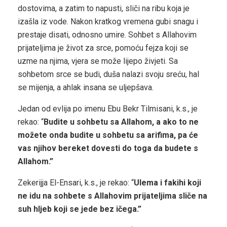
dostovima, a zatim to napusti, sliči na ribu koja je
izašla iz vode. Nakon kratkog vremena gubi snagu i
prestaje disati, odnosno umire. Sohbet s Allahovim
prijateljima je život za srce, pomoću fejza koji se
uzme na njima, vjera se može lijepo živjeti. Sa
sohbetom srce se budi, duša nalazi svoju sreću, hal
se mijenja, a ahlak insana se uljepšava.
Jedan od evlija po imenu Ebu Bekr Tilmisani, k.s., je
rekao: “
Budite u sohbetu sa Allahom, a ako to ne
možete onda budite u sohbetu sa arifima, pa će
vas njihov bereket dovesti do toga da budete s
Allahom.”
Zekerijja El-Ensari, k.s., je rekao: “
Ulema i fakihi koji
ne idu na sohbete s Allahovim prijateljima sliče na
suh hljeb koji se jede bez ičega.”