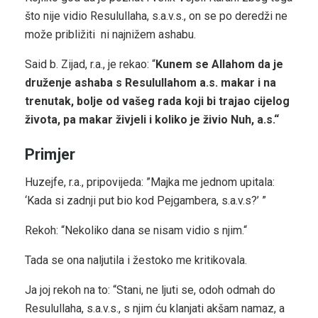
što nije vidio Resulullaha, s.a.v.s., on se po deredži ne
može približiti
ni najnižem ashabu.
Said b. Zijad, r.a., je rekao: “
Kunem se Allahom da je
druženje ashaba s Resulullahom a.s. makar i na
trenutak, bolje od vašeg rada koji bi trajao cijelog
života, pa makar živjeli i koliko je živio Nuh, a.s.“
Primjer
Huzejfe, r.a., pripovijeda: ”Majka me jednom upitala:
‘Kada si zadnji put bio kod Pejgambera, s.a.v.s?’ ”
Rekoh: “Nekoliko dana se nisam vidio s njim.“
Tada se ona naljutila i žestoko me kritikovala.
Ja joj rekoh na to: “Stani, ne ljuti se, odoh odmah do
Resulullaha, s.a.v.s., s njim ću klanjati akšam namaz, a