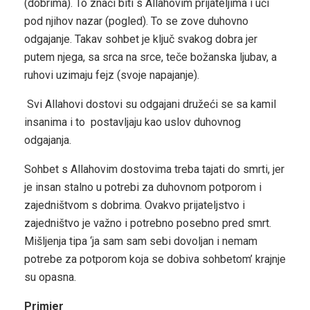
(dobrima). To znači biti s Allahovim prijateljima i ući
pod njihov nazar (pogled). To se zove duhovno
odgajanje. Takav sohbet je ključ svakog dobra jer
putem njega, sa srca na srce, teče božanska ljubav, a
ruhovi uzimaju fejz (svoje napajanje).
Svi Allahovi dostovi su odgajani družeći se sa kamil
insanima i to
postavljaju kao uslov duhovnog
odgajanja.
Sohbet s Allahovim dostovima treba tajati do smrti, jer
je insan stalno u potrebi za duhovnom potporom i
zajedništvom s dobrima. Ovakvo prijateljstvo i
zajedništvo je važno i potrebno posebno pred smrt.
Mišljenja tipa ‘ja sam sam sebi dovoljan i nemam
potrebe za potporom koja se dobiva sohbetom’ krajnje
su opasna.
Primjer