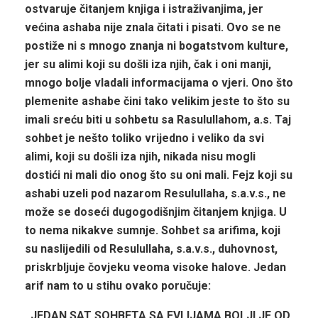
ostvaruje čitanjem knjiga i istraživanjima, jer
većina ashaba nije znala čitati i pisati. Ovo se ne
postiže ni s mnogo znanja ni bogatstvom kulture,
jer su alimi koji su došli iza njih, čak i oni manji,
mnogo bolje vladali informacijama o vjeri. Ono što
plemenite ashabe čini tako velikim jeste to što su
imali sreću biti u sohbetu sa Rasulullahom, a.s. Taj
sohbet je nešto toliko vrijedno i veliko da svi
alimi, koji su došli iza njih, nikada nisu mogli
dostići ni mali dio onog što su oni mali. Fejz koji su
ashabi uzeli pod nazarom Resulullaha, s.a.v.s., ne
može se doseći dugogodišnjim čitanjem knjiga. U
to nema nikakve sumnje. Sohbet sa arifima, koji
su naslijedili od Resulullaha, s.a.v.s., duhovnost,
priskrbljuje čovjeku veoma visoke halove. Jedan
arif nam to u stihu ovako poručuje:
„JEDAN SAT SOHBETA SA EVLIJAMA BOLJI JE OD