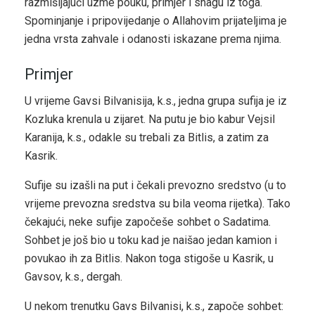
razmišljajući uzme pouku, primjer i snagu iz toga.
Spominjanje i pripovijedanje o Allahovim prijateljima je
jedna vrsta zahvale i odanosti iskazane prema njima.
Primjer
U vrijeme Gavsi Bilvanisija, k.s., jedna grupa sufija je iz
Kozluka krenula u zijaret. Na putu je bio kabur Vejsil
Karanija, k.s., odakle su trebali za Bitlis, a zatim za
Kasrik.
Sufije su izašli na put i čekali prevozno sredstvo (u to
vrijeme prevozna sredstva su bila veoma rijetka). Tako
čekajući, neke sufije započeše sohbet o Sadatima.
Sohbet je još bio u toku kad je naišao jedan kamion i
povukao ih za Bitlis. Nakon toga stigoše u Kasrik, u
Gavsov, k.s., dergah.
U nekom trenutku Gavs Bilvanisi, k.s., započe sohbet: