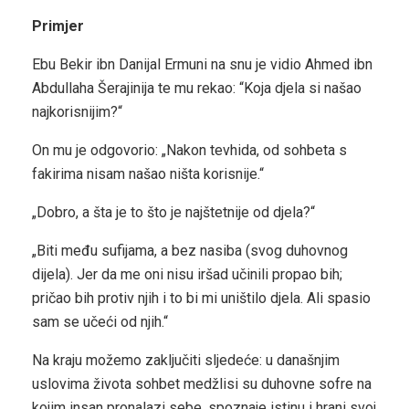
Primjer
Ebu Bekir ibn Danijal Ermuni na snu je vidio Ahmed ibn
Abdullaha Šerajinija te mu rekao: “Koja djela si našao
najkorisnijim?“
On mu je odgovorio: „Nakon tevhida, od sohbeta s
fakirima nisam našao ništa korisnije.“
„Dobro, a šta je to što je najštetnije od djela?“
„Biti među sufijama, a bez nasiba (svog duhovnog
dijela). Jer da me oni nisu iršad učinili propao bih;
pričao bih protiv njih i to bi mi uništilo djela. Ali spasio
sam se učeći od njih.“
Na kraju možemo zaključiti sljedeće: u današnjim
uslovima života sohbet medžlisi su duhovne sofre na
kojim insan pronalazi sebe, spoznaje istinu i hrani svoj