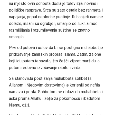
na mjesto ovih sohbeta došla je televizija, novine i
političke rasprave. Srca su zato ostala bez rahmeta i
napajanja, poput neplodne pustinje. Ruhanijeti nam ne
dolaze, insani su ogrubjeli, umanjio se šukr, a moć
razmišljanja i razumijevanja suštine se znatno
smanjila.
Prvi od puteva i uslov da bi se postigao muhabbet je
pridržavanje zahirskih propisa islama. Zatim, za one
koji idu putem tesavufa, što češći zijaret muršidu, a
potom redovno izvršavanje rabite i virda.
Sa stanovišta postizanja muhabbeta sohbet (s
Allahom i Njegovim dostovima) je korisniji od nafila
namaza i posta. Sohbetom se dolazi do muhabbeta i
aška prema Allahu i želje za pokornošću i ibadetom
Njemu, dž.š.