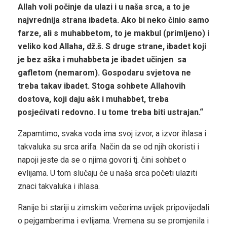
Allah voli počinje da ulazi i u naša srca, a to je
najvrednija strana ibadeta. Ako bi neko činio samo
farze, ali s muhabbetom, to je makbul (primljeno) i
veliko kod Allaha, dž.š. S druge strane, ibadet koji
je bez aška i muhabbeta je ibadet učinjen
sa
gafletom (nemarom). Gospodaru svjetova ne
treba takav ibadet. Stoga sohbete Allahovih
dostova, koji daju ašk i muhabbet, treba
posjećivati redovno. I u tome treba biti ustrajan.“
Zapamtimo, svaka voda ima svoj izvor, a izvor ihlasa i
takvaluka su srca arifa. Način da se od njih okoristi i
napoji jeste da se o njima govori tj. čini sohbet o
evlijama. U tom slučaju će u naša srca početi ulaziti
znaci takvaluka i ihlasa.
Ranije bi stariji u zimskim večerima uvijek pripovijedali
o pejgamberima i evlijama. Vremena su se promjenila i