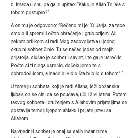
b. Imada u snu, pa ga je upitao: “Kako je Allah Te ‘ala s
tobom postupio?“
A on mu je odgovorio: ”Rečeno mi je: ‘O Jahja, za tebe
smo bili spremili oštro obraćanje i grub prijem. Ali
nekom prilikom si radi Mog zadovoljstva u jednoj
skupini sohbet činio. Tu se našao jedan od mojih
prijatelja, slušao je sohbet i savjet, i to ga je usrećilo.
Pošto si ti njega usrećio, dočekujemo te s
dobrodošlicom,
a inače bi vidio šta bi bilo s tobom.’ “
U temelju sohbeta, koji je radi Allaha, leži božanska
ljubav, on se čini da se poučava, uči i živi istina. Putem
takvog sohbeta i druženjem s Allahovim prijateljima se
postavlja temelj lijepom ahlaku i prijateljstvu sa
Allahom.
Najvrjedniji sohbet je onaj sa salih insaninima