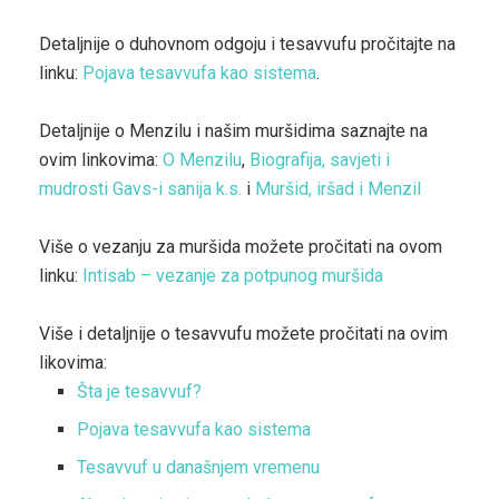
Detaljnije o duhovnom odgoju i tesavvufu pročitajte na
linku:
Pojava tesavvufa kao sistema
.
Detaljnije o Menzilu i našim muršidima saznajte na
ovim linkovima:
O Menzilu
,
Biografija, savjeti i
mudrosti Gavs-i sanija k.s.
i
Muršid, iršad i Menzil
Više o vezanju za muršida možete pročitati na ovom
linku:
Intisab – vezanje za potpunog muršida
Više i detaljnije o tesavvufu možete pročitati na ovim
likovima:
Šta je tesavvuf?
Pojava tesavvufa kao sistema
Tesavvuf u današnjem vremenu