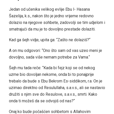
Jedan od učenika velikog evlije Ebu l- Hasana
Šazelija, k.s., nakon što je jedno vrijeme redovno
dolazio na njegove sohbete, zadovolji se tim udjelom i
smatrajući da mu je to dovoljno prestade dolaziti.
Kad ga šejh vidje, upita ga: “Zašto ne dolaziš?“
A on mu odgovori: “Ono što sam od vas uzeo meni je
dovoljno, sada više nemam potrebe za Vama.“
Šejh mu tada reče: “Kada bi fejz koji se od nekog
uzme bio dovoljan nekome, onda bi to ponajprije
trebalo da bude s Ebu Bekrom Es-siddikom, r.a. On je
uzimao direktno od Resulullaha, s.a.v.s., ali se nastavio
družiti s njim sve do Resulove, s.a.v.s., smrti. Kako
onda ti možeš da se odvojiš od nas?“
Onaj ko bude počašćen sohbetom s Allahovim