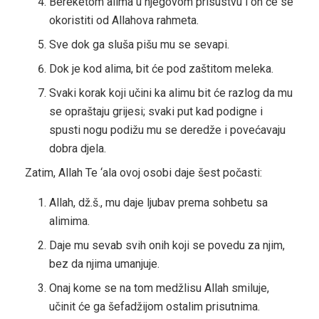
Bereketom alima u njegovom prisustvu i on će se
okoristiti od Allahova rahmeta.
Sve dok ga sluša pišu mu se sevapi.
Dok je kod alima, bit će pod zaštitom meleka.
Svaki korak koji učini ka alimu bit će razlog da mu
se opraštaju grijesi; svaki put kad podigne i
spusti nogu podižu mu se deredže i povećavaju
dobra djela.
Zatim, Allah Te ‘ala ovoj osobi daje šest počasti:
Allah, dž.š., mu daje ljubav prema sohbetu sa
alimima.
Daje mu sevab svih onih koji se povedu za njim,
bez da njima umanjuje.
Onaj kome se na tom medžlisu Allah smiluje,
učinit će ga šefadžijom ostalim prisutnima.