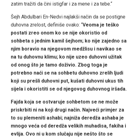
zatim tražiti da čini istigfar i za mene i za tebe.“
Šejh Abdulbari En-Nedvi najlakši način da se postigne
duhovna zrelost, definiše ovako: “
Veoma je teško
postati zreo onom ko se nije okoristio od
sohbeta s jednim kamil šejhom; ko nije zajedno sa
njim boravio na njegovom medžlisu i navikao se
na tu duhovnu klimu; ko nije uzeo duhovni užitak
od onog što je tamo doživio. Zbog toga je
potrebno naći se na sohbetu duhovno zrelih ljudi
koji su prešli duhovni put, kušati duhovni ukus tih
sijela i okoristiti se od njegovog duhovnog iršada.
Fajda koja se ostvaruje sohbetom se ne može
priskrbiti ni na koji drugi način. Najveći primjer za
to su plemeniti ashabi; najniža deredža ashaba je
mnogo veća od deredža velikih muhadisa, fakiha i
evlija. Ovo ni u kom slučaju nije nešto što se