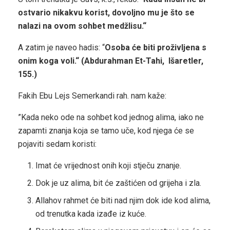
ostvario nikakvu korist, dovoljno mu je što se
nalazi na ovom sohbet medžlisu.“
A zatim je naveo hadis: “
Osoba će biti proživljena s
onim koga voli.“ (Abdurahman Et-Tahi,
Išaretler,
155.)
Fakih Ebu Lejs Semerkandi rah. nam kaže:
”Kada neko ode na sohbet kod jednog alima, iako ne
zapamti znanja koja se tamo uče, kod njega će se
pojaviti sedam koristi:
Imat će vrijednost onih koji stječu znanje.
Dok je uz alima, bit će zaštićen od grijeha i zla.
Allahov rahmet će biti nad njim dok ide kod alima,
od trenutka kada izađe iz kuće.