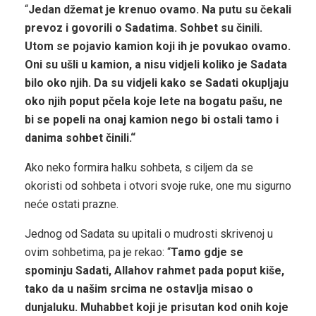
“
Jedan džemat je krenuo ovamo. Na putu su čekali
prevoz i govorili o Sadatima. Sohbet su činili.
Utom se pojavio kamion koji ih je povukao ovamo.
Oni su ušli u kamion, a nisu vidjeli koliko je Sadata
bilo oko njih. Da su vidjeli kako se Sadati okupljaju
oko njih poput pčela koje lete na bogatu pašu, ne
bi se popeli na onaj kamion nego bi ostali tamo i
danima sohbet činili.“
Ako neko formira halku sohbeta, s ciljem da se
okoristi od sohbeta i otvori svoje ruke, one mu sigurno
neće ostati prazne.
Jednog od Sadata su upitali o mudrosti skrivenoj u
ovim sohbetima, pa je rekao: “
Tamo gdje se
spominju Sadati, Allahov rahmet pada poput kiše,
tako da u našim srcima ne ostavlja misao o
dunjaluku. Muhabbet koji je prisutan kod onih koje