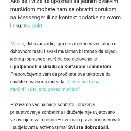
Ako se i vi želite upoznati sa jednim ovakvim
muršidom možete nam se obratiti porukom
na Messenger ili na kontakt podatke na ovom
linku:
Kontakt
Muršid
, duhovni vodič, igra neizmjerno važnu ulogu u
duhovnom rastu i svaki musliman bi trebao da slijedi
jednog ispravnog muršida čije djelovanje je
u
potpunosti u skladu sa Kur’anom i sunnetom
.
Preporučujemo vam da pročitate ove tekstove da
naučite o važnosti muršida:
Zašto nam treba
muršid?
i
Šta je to posao muršida?
Pozivamo vas na naše sohbete i druženja,
prisustvovanje sohbetima i druženje nije uvjetovano
vezivanjem za muršida – svi imaju pravo prisustvovati
i sudjelovati u aktivnostima!
Svi ste dobrodošli.