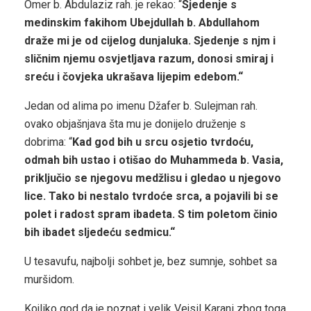
Omer b. Abdulaziz rah. je rekao: “
Sjedenje s
medinskim fakihom Ubejdullah b. Abdullahom
draže mi je od cijelog dunjaluka. Sjedenje s njm i
sličnim njemu osvjetljava razum, donosi smiraj i
sreću i čovjeka ukrašava lijepim edebom.“
Jedan od alima po imenu Džafer b. Sulejman rah.
ovako objašnjava šta mu je donijelo druženje s
dobrima: “
Kad god bih u srcu osjetio tvrdoću,
odmah bih ustao i otišao do Muhammeda b. Vasia,
priključio se njegovu medžlisu i gledao u njegovo
lice. Tako bi nestalo tvrdoće srca, a pojavili bi se
polet i radost spram ibadeta. S tim poletom činio
bih ibadet sljedeću sedmicu.“
U tesavufu, najbolji sohbet je, bez sumnje, sohbet sa
muršidom.
Kojliko god da je poznat i velik Vejsil Karani zbog toga