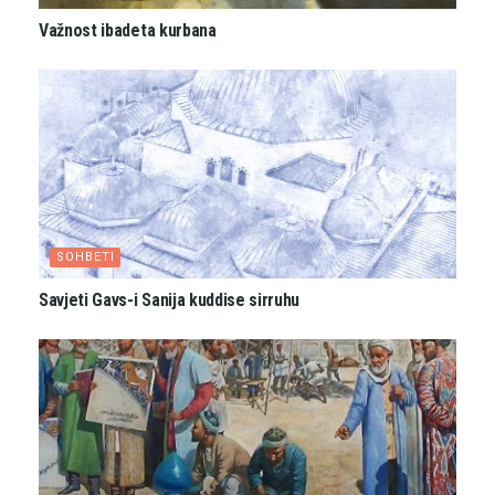
Važnost ibadeta kurbana
SOHBETI
Savjeti Gavs-i Sanija kuddise sirruhu