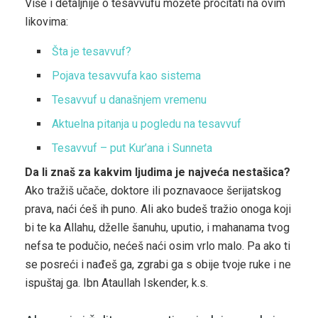
Više i detaljnije o tesavvufu možete pročitati na ovim
likovima:
Šta je tesavvuf?
Pojava tesavvufa kao sistema
Tesavvuf u današnjem vremenu
Aktuelna pitanja u pogledu na tesavvuf
Tesavvuf – put Kur’ana i Sunneta
Da li znaš za kakvim ljudima je najveća nestašica?
Ako tražiš učače, doktore ili poznavaoce šerijatskog
prava, naći ćeš ih puno. Ali ako budeš tražio onoga koji
bi te ka Allahu, dželle šanuhu, uputio, i mahanama tvog
nefsa te podučio, nećeš naći osim vrlo malo. Pa ako ti
se posreći i nađeš ga, zgrabi ga s obije tvoje ruke i ne
ispuštaj ga. Ibn Ataullah Iskender, k.s.