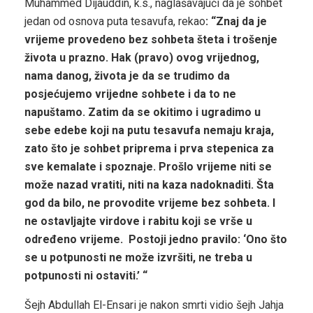
Muhammed Dijauddin, k.s., naglašavajući da je sohbet
jedan od osnova puta tesavufa, rekao
: “Znaj da je
vrijeme provedeno bez sohbeta šteta i trošenje
života u prazno. Hak (pravo) ovog vrijednog,
nama danog, života je da se trudimo da
posjećujemo vrijedne sohbete i da to ne
napuštamo. Zatim da se okitimo i ugradimo u
sebe edebe koji na putu tesavufa nemaju kraja,
zato što je sohbet priprema i prva stepenica za
sve kemalate i spoznaje. Prošlo vrijeme niti se
može nazad vratiti, niti na kaza nadoknaditi. Šta
god da bilo, ne provodite vrijeme bez sohbeta. I
ne ostavljajte virdove i rabitu koji se vrše u
određeno vrijeme.
P
ostoji jedno pravilo: ‘Ono što
se u potpunosti ne može izvršiti, ne treba u
potpunosti ni ostaviti.’ “
Šejh Abdullah El-Ensari je nakon smrti vidio šejh Jahja