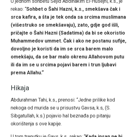
U jednom sohbetu Sejid Abdlhakim El-Husejni, k.s., je
rekao: “
Sohbet o Šahi Hazni, k.s., smekšava čak i
srca kafira, a šta je tek onda sa srcima muslimana
(višestruko se smekšavaju), zato, gdje god išli,
pričajte o Šahi Hazni (Sadatima) da bi se okoristio
Muhammedov ummet. Čak i ako ne postanu sufije,
dovoljno je koristi da im se srca barem malo
omekšaju, da se bar malo okrenu Allahovom putu
ili da im se u srcima pojavi barem i trun ljubavi
prema Allahu.“
Hikaja
Abdurahman Tahi, k.s., prenosi: “Jedne prilike kod
nekoga od murida se u prisustvu Gavsa, k.s, (S.
Sibgatullah, k.s.) pojavio hal beznađa po pitanju
okorištenja s ove kapije.
U tom trenutku je Gavs, k.s., rekao: “
Kada insan ne bi