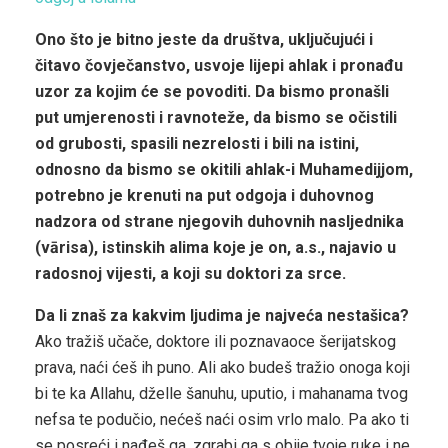
Ono što je bitno jeste da društva, uključujući i
čitavo čovječanstvo, usvoje lijepi ahlak i pronađu
uzor za kojim će se povoditi. Da bismo pronašli
put umjerenosti i ravnoteže, da bismo se očistili
od grubosti, spasili nezrelosti i bili na istini,
odnosno da bismo se okitili ahlak-i Muhamedijjom,
potrebno je krenuti na put odgoja i duhovnog
nadzora od strane njegovih duhovnih nasljednika
(vārisa), istinskih alima koje je on, a.s., najavio u
radosnoj vijesti, a koji su doktori za srce.
Da li znaš za kakvim ljudima je najveća nestašica?
Ako tražiš učače, doktore ili poznavaoce šerijatskog
prava, naći ćeš ih puno. Ali ako budeš tražio onoga koji
bi te ka Allahu, dželle šanuhu, uputio, i mahanama tvog
nefsa te podučio, nećeš naći osim vrlo malo. Pa ako ti
se posreći i nađeš ga, zgrabi ga s obije tvoje ruke i ne