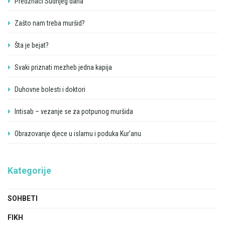
Predznaci Sudnjeg dana
Zašto nam treba muršid?
Šta je bejat?
Svaki priznati mezheb jedna kapija
Duhovne bolesti i doktori
Intisab – vezanje se za potpunog muršida
Obrazovanje djece u islamu i poduka Kur’anu
Kategorije
SOHBETI
FIKH