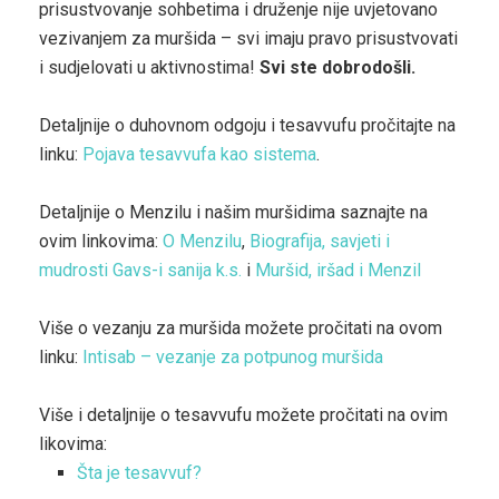
prisustvovanje sohbetima i druženje nije uvjetovano
vezivanjem za muršida – svi imaju pravo prisustvovati
i sudjelovati u aktivnostima!
Svi ste dobrodošli.
Detaljnije o duhovnom odgoju i tesavvufu pročitajte na
linku:
Pojava tesavvufa kao sistema
.
Detaljnije o Menzilu i našim muršidima saznajte na
ovim linkovima:
O Menzilu
,
Biografija, savjeti i
mudrosti Gavs-i sanija k.s.
i
Muršid, iršad i Menzil
Više o vezanju za muršida možete pročitati na ovom
linku:
Intisab – vezanje za potpunog muršida
Više i detaljnije o tesavvufu možete pročitati na ovim
likovima:
Šta je tesavvuf?