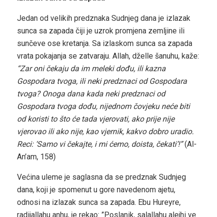
Jedan od velikih predznaka Sudnjeg dana je izlazak
sunca sa zapada čiji je uzrok promjena zemljine ili
sunčeve ose kretanja. Sa izlaskom sunca sa zapada
vrata pokajanja se zatvaraju. Allah, dželle šanuhu, kaže:
“Zar oni čekaju da im meleki dođu, ili kazna
Gospodara tvoga, ili neki predznaci od Gospodara
tvoga? Onoga dana kada neki predznaci od
Gospodara tvoga dođu, nijednom čovjeku neće biti
od koristi to što će tada vjerovati, ako prije nije
vjerovao ili ako nije, kao vjernik, kakvo dobro uradio.
Reci: ‘Samo vi čekajte, i mi ćemo, doista, čekati’!”
(Al-
An’am, 158)
Većina uleme je saglasna da se predznak Sudnjeg
dana, koji je spomenut u gore navedenom ajetu,
odnosi na izlazak sunca sa zapada. Ebu Hureyre,
radijallahu anhu, je rekao: ”Poslanik, salallahu alejhi ve