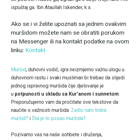
ispuštaj ga. Ibn Ataullah Iskender, k.s.
Ako se i vi želite upoznati sa jednim ovakvim
muršidom možete nam se obratiti porukom
na Messenger ili na kontakt podatke na ovom
linku:
Kontakt
Muršid
, duhovni vodič, igra neizmjerno važnu ulogu u
duhovnom rastu i svaki musliman bi trebao da slijedi
jednog ispravnog muršida čije djelovanje je
u
potpunosti u skladu sa Kur’anom i sunnetom
.
Preporučujemo vam da pročitate ove tekstove da
naučite o važnosti muršida:
Zašto nam treba
muršid?
i
Šta je to posao muršida?
Pozivamo vas na naše sohbete i druženja,