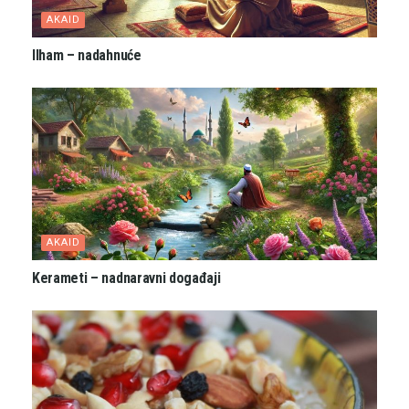
AKAID
Ilham – nadahnuće
AKAID
Kerameti – nadnaravni događaji