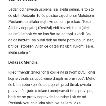
Jedan od najvećih uspjeha Isa, alejhi selam, je to što
će ubiti Dedžala. To će postići zajedno sa Mehdijem.
Poslanik, salallahu alejhi ve sellem, je rekao: “Kada
Allahov neprijatelj (Dedžal) vidi hazreti Isa-a (alejhi
selam), istopit će se kao što se so topi u vodi. Čak i
da ga hazreti Isa pusti dok ne bude potpuno uništen,
biti će istopljen. Allah će ga zaista ubiti rukom Isa-a,
alejhi selam.”
Dolazak Mehdija
Riječ ”mehdi” znači ”onaj koji je na pravom putu i onaj
koji je vesila za upućivanje drugih na pravi put”. Mehdi
će biti osoba koja će se pojaviti pred Smak svijeta,
pozivat će ljude u islam i usmjeravati ih na pravi put,
borit će se protiv nepravde i neistine i bit će od
Poslanikove, salallahu alejhi ve sellem, loze.