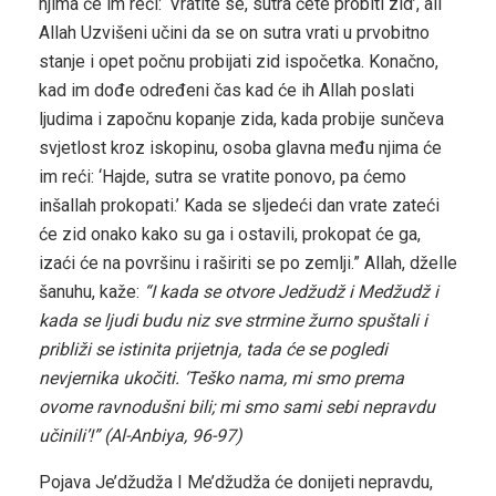
njima će im reći: ‘Vratite se, sutra ćete probiti zid’, ali
Allah Uzvišeni učini da se on sutra vrati u prvobitno
stanje i opet počnu probijati zid ispočetka. Konačno,
kad im dođe određeni čas kad će ih Allah poslati
ljudima i započnu kopanje zida, kada probije sunčeva
svjetlost kroz iskopinu, osoba glavna među njima će
im reći: ‘Hajde, sutra se vratite ponovo, pa ćemo
inšallah prokopati.’ Kada se sljedeći dan vrate zateći
će zid onako kako su ga i ostavili, prokopat će ga,
izaći će na površinu i raširiti se po zemlji.” Allah, dželle
šanuhu, kaže:
“I kada se otvore Jedžudž i Medžudž i
kada se ljudi budu niz sve strmine žurno spuštali i
približi se istinita prijetnja, tada će se pogledi
nevjernika ukočiti. ‘Teško nama, mi smo prema
ovome ravnodušni bili; mi smo sami sebi nepravdu
učinili’!” (Al-Anbiya, 96-97)
Pojava Je’džudža I Me’džudža će donijeti nepravdu,