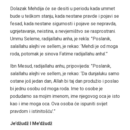
Dolazak Mehdija će se desiti u periodu kada ummet
bude u teškom stanju, kada nestane pravde i pojavi se
fesad, kada nestane sigurnosti i pojave se nepravda,
ugnjetavanje, neistina, a nevjerništvo se rasprostrani.
Ummu Seleme, radijallahu anha, je rekla: ”Poslanik,
salallahu alejhi ve sellem, je rekao: ‘Mehdi je od moga
roda, potomak je sinova Fatime radijallahu anha’.”
Ibn Mesud, radijallahu anhu, pripovijeda: ”Poslanik,
salallahu alejhi ve sellem, je rekao: ‘Da dunjaluku samo
ostane još jedan dan, Allah bi taj dan produžio i poslao
bi jednu osobu od moga roda. Ime to osobe je
podudarno sa mojim imenom, ime njegovog oca je isto
kao i ime moga oca. Ova osoba će ispuniti svijet
pravdom i istinitošću’.”
Je’džudž I Me’džudž