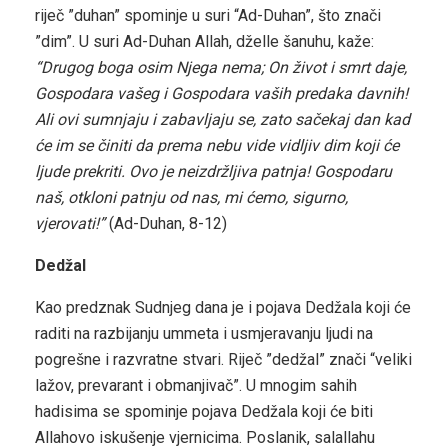
riječ ”duhan” spominje u suri “Ad-Duhan”, što znači
”dim”. U suri Ad-Duhan Allah, dželle šanuhu, kaže:
“Drugog boga osim Njega nema; On život i smrt daje,
Gospodara vašeg i Gospodara vaših predaka davnih!
Ali ovi sumnjaju i zabavljaju se, zato sačekaj dan kad
će im se činiti da prema nebu vide vidljiv dim koji će
ljude prekriti. Ovo je neizdržljiva patnja! Gospodaru
naš, otkloni patnju od nas, mi ćemo, sigurno,
vjerovati!”
(Ad-Duhan, 8-12)
Dedžal
Kao predznak Sudnjeg dana je i pojava Dedžala koji će
raditi na razbijanju ummeta i usmjeravanju ljudi na
pogrešne i razvratne stvari. Riječ ”dedžal” znači “veliki
lažov, prevarant i obmanjivač”. U mnogim sahih
hadisima se spominje pojava Dedžala koji će biti
Allahovo iskušenje vjernicima. Poslanik, salallahu