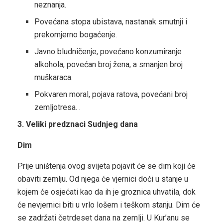
neznanja.
Povećana stopa ubistava, nastanak smutnji i
prekomjerno bogaćenje.
Javno bludničenje, povećano konzumiranje
alkohola, povećan broj žena, a smanjen broj
muškaraca.
Pokvaren moral, pojava ratova, povećani broj
zemljotresa. .
3. Veliki predznaci Sudnjeg dana
Dim
Prije uništenja ovog svijeta pojavit će se dim koji će
obaviti zemlju. Od njega će vjernici doći u stanje u
kojem će osjećati kao da ih je groznica uhvatila, dok
će nevjernici biti u vrlo lošem i teškom stanju. Dim će
se zadržati četrdeset dana na zemlji. U Kur’anu se