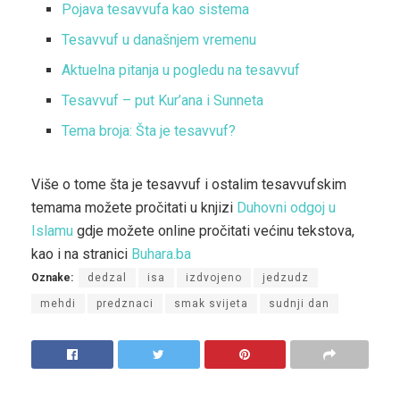
Pojava tesavvufa kao sistema
Tesavvuf u današnjem vremenu
Aktuelna pitanja u pogledu na tesavvuf
Tesavvuf – put Kur’ana i Sunneta
Tema broja: Šta je tesavvuf?
Više o tome šta je tesavvuf i ostalim tesavvufskim
temama možete pročitati u knjizi
Duhovni odgoj u
Islamu
gdje možete online pročitati većinu tekstova,
kao i na stranici
Buhara.ba
Oznake:
dedzal
isa
izdvojeno
jedzudz
mehdi
predznaci
smak svijeta
sudnji dan