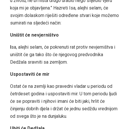
u životu, ne bi ništa drugo uradio nego slijedio vjeru
koja mi je objavljena.” Hazreti Isa, alejhi selam, će
svojim dolaskom riješiti određene stvari koje možemo
sumirati na sljedeći način:
Uništit će nevjerništvo
I
sa, alejhi selam, će pokrenuti rat protiv nevjerništva i
uništit će ga tako što će njegovog predvodnika
Dedžala sravniti sa zemljom.
Uspostaviti će mir
Ostat će na zemlji kao pravedni vladar u periodu od
četrdeset godina i uspostaviti mir. U tom periodu ljudi
će se popraviti i njihovi imani će biti jaki, hrlit će
činjenju dobrih djela i držat će jednu sedždu vrednijom
od svega što je na dunjaluku.
Ubiti će Dedžala