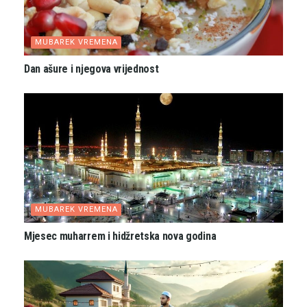
MUBAREK VREMENA
Dan ašure i njegova vrijednost
MUBAREK VREMENA
Mjesec muharrem i hidžretska nova godina