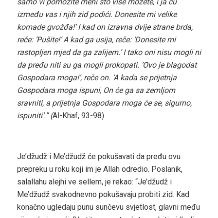
samo vi pomozite meni što više možete, i ja ću
između vas i njih zid podići. Donesite mi velike
komade gvožđa!’ I kad on izravna dvije strane brda,
reče: ‘Pušite!’ A kad ga usija, reče: ‘Donesite mi
rastopljen mjed da ga zalijem.’ I tako oni nisu mogli ni
da pređu niti su ga mogli prokopati. ‘Ovo je blagodat
Gospodara moga!’, reče on. ‘A kada se prijetnja
Gospodara moga ispuni, On će ga sa zemljom
sravniti, a prijetnja Gospodara moga će se, sigurno,
ispuniti’.” (
Al-Khaf, 93-98)
Je’džudž i Me’džudž će pokušavati da pređu ovu
prepreku u roku koji im je Allah odredio. Poslanik,
salallahu alejhi ve sellem, je rekao: “Je’džudž i
Me’džudž svakodnevno pokušavaju probiti zid. Kad
konačno ugledaju punu sunčevu svjetlost, glavni među