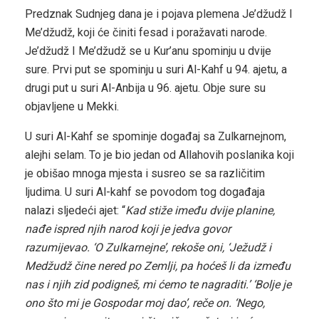
Predznak Sudnjeg dana je i pojava plemena Je’džudž I
Me’džudž, koji će činiti fesad i poražavati narode.
Je’džudž I Me’džudž se u Kur’anu spominju u dvije
sure. Prvi put se spominju u suri Al-Kahf u 94. ajetu, a
drugi put u suri Al-Anbija u 96. ajetu. Obje sure su
objavljene u Mekki.
U suri Al-Kahf se spominje događaj sa Zulkarnejnom,
alejhi selam. To je bio jedan od Allahovih poslanika koji
je obišao mnoga mjesta i susreo se sa različitim
ljudima. U suri Al-kahf se povodom tog događaja
nalazi sljedeći ajet: “
Kad stiže imeđu dvije planine,
nađe ispred njih narod koji je jedva govor
razumijevao. ‘O Zulkarnejne’, rekoše oni, ‘Ježudž i
Medžudž čine nered po Zemlji, pa hoćeš li da između
nas i njih zid podigneš, mi ćemo te nagraditi.’ ‘Bolje je
ono što mi je Gospodar moj dao’, reče on. ‘Nego,