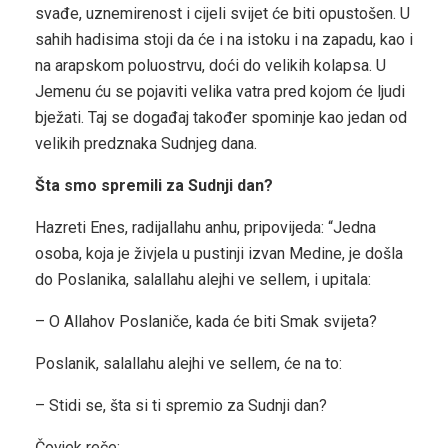
svađe, uznemirenost i cijeli svijet će biti opustošen. U
sahih hadisima stoji da će i na istoku i na zapadu, kao i
na arapskom poluostrvu, doći do velikih kolapsa. U
Jemenu ću se pojaviti velika vatra pred kojom će ljudi
bježati. Taj se događaj također spominje kao jedan od
velikih predznaka Sudnjeg dana.
Šta smo spremili za Sudnji dan?
Hazreti Enes, radijallahu anhu, pripovijeda: “Jedna
osoba, koja je živjela u pustinji izvan Medine, je došla
do Poslanika, salallahu alejhi ve sellem, i upitala:
– O Allahov Poslaniče, kada će biti Smak svijeta?
Poslanik, salallahu alejhi ve sellem, će na to:
– Stidi se, šta si ti spremio za Sudnji dan?
Čovjek reče: