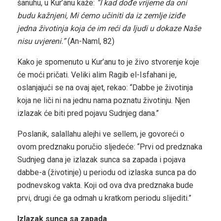
šanuhu, u Kur’anu kaže:
“I kad dođe vrijeme da oni
budu kažnjeni, Mi ćemo učiniti da iz zemlje iziđe
jedna životinja koja će im reći da ljudi u dokaze Naše
nisu uvjereni.”
(An-Naml, 82)
Kako je spomenuto u Kur’anu to je živo stvorenje koje
će moći pričati. Veliki alim Ragib el-Isfahani je,
oslanjajući se na ovaj ajet, rekao: “Dabbe je životinja
koja ne liči ni na jednu nama poznatu životinju. Njen
izlazak će biti pred pojavu Sudnjeg dana.”
Poslanik, salallahu alejhi ve sellem, je govoreći o
ovom predznaku poručio sljedeće: “Prvi od predznaka
Sudnjeg dana je izlazak sunca sa zapada i pojava
dabbe-a (životinje) u periodu od izlaska sunca pa do
podnevskog vakta. Koji od ova dva predznaka bude
prvi, drugi će ga odmah u kratkom periodu slijediti.”
Izlazak sunca sa zapada