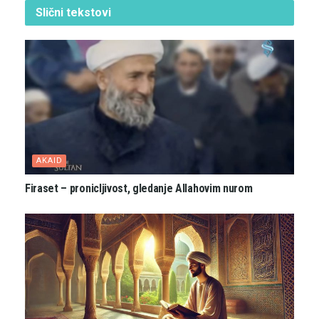
Slični
tekstovi
AKAID
Firaset – pronicljivost, gledanje Allahovim nurom