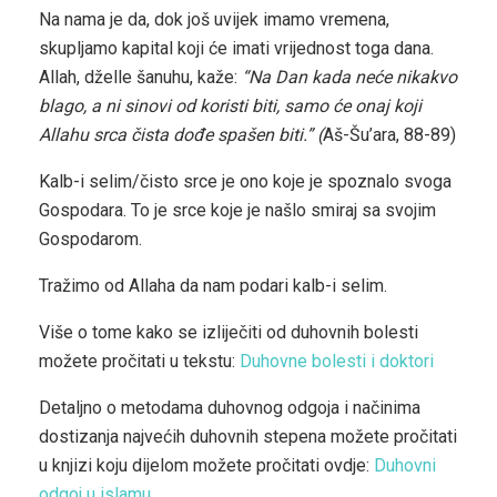
Na nama je da, dok još uvijek imamo vremena,
skupljamo kapital koji će imati vrijednost toga dana.
Allah, dželle šanuhu, kaže:
“Na Dan kada neće nikakvo
blago, a ni sinovi od koristi biti, samo će onaj koji
Allahu srca čista dođe spašen biti.” (
Aš-Šu’ara, 88-89)
Kalb-i selim/čisto srce je ono koje je spoznalo svoga
Gospodara. To je srce koje je našlo smiraj sa svojim
Gospodarom.
Tražimo od Allaha da nam podari kalb-i selim.
Više o tome kako se izliječiti od duhovnih bolesti
možete pročitati u tekstu:
Duhovne bolesti i doktori
Detaljno o metodama duhovnog odgoja i načinima
dostizanja najvećih duhovnih stepena možete pročitati
u knjizi koju dijelom možete pročitati ovdje:
Duhovni
odgoj u islamu