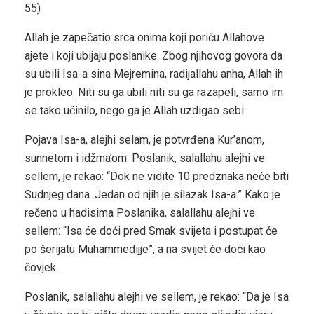
55)
Allah je zapečatio srca onima koji poriču Allahove
ajete i koji ubijaju poslanike. Zbog njihovog govora da
su ubili Isa-a sina Mejremina, radijallahu anha, Allah ih
je prokleo. Niti su ga ubili niti su ga razapeli, samo im
se tako učinilo, nego ga je Allah uzdigao sebi.
Pojava Isa-a, alejhi selam, je potvrđena Kur’anom,
sunnetom i idžma’om. Poslanik, salallahu alejhi ve
sellem, je rekao: “Dok ne vidite 10 predznaka neće biti
Sudnjeg dana. Jedan od njih je silazak Isa-a.” Kako je
rečeno u hadisima Poslanika, salallahu alejhi ve
sellem: “Isa će doći pred Smak svijeta i postupat će
po šerijatu Muhammedijje”, a na svijet će doći kao
čovjek.
Poslanik, salallahu alejhi ve sellem, je rekao: “Da je Isa