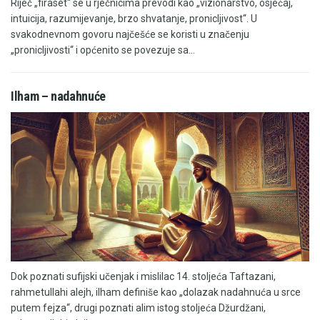
Riječ „firaset“ se u rječnicima prevodi kao „vizionarstvo, osjećaj,
intuicija, razumijevanje, brzo shvatanje, pronicljivost“. U
svakodnevnom govoru najčešće se koristi u značenju
„pronicljivosti“ i općenito se povezuje sa...
Ilham – nadahnuće
Dok poznati sufijski učenjak i mislilac 14. stoljeća Taftazani,
rahmetullahi alejh, ilham definiše kao „dolazak nadahnuća u srce
putem fejza“, drugi poznati alim istog stoljeća Džurdžani,