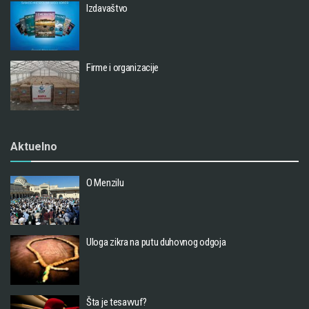
Izdavaštvo
Firme i organizacije
Aktuelno
O Menzilu
Uloga zikra na putu duhovnog odgoja
Šta je tesavvuf?