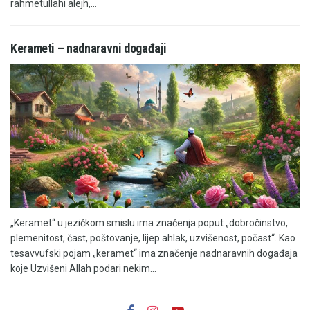
rahmetullahi alejh,...
Kerameti – nadnaravni događaji
„Keramet“ u jezičkom smislu ima značenja poput „dobročinstvo,
plemenitost, čast, poštovanje, lijep ahlak, uzvišenost, počast“. Kao
tesavvufski pojam „keramet“ ima značenje nadnaravnih događaja
koje Uzvišeni Allah podari nekim...