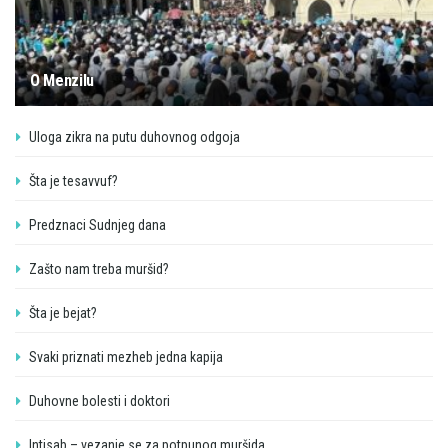
O Menzilu
Uloga zikra na putu duhovnog odgoja
Šta je tesavvuf?
Predznaci Sudnjeg dana
Zašto nam treba muršid?
Šta je bejat?
Svaki priznati mezheb jedna kapija
Duhovne bolesti i doktori
Intisab – vezanje se za potpunog muršida