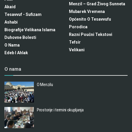
Menzil – Grad Živog Sunneta
Akaid
Mubarek Vremena
Tesavvuf - Sufizam
Općenito O Tesavvufu
Ashabi
Porodica
Biografije Velikana Islama
Razni Poučni Tekstovi
Duhovne Bolesti
Tefsir
O Nama
Velikani
Edeb I Ahlak
O nama
O Menzilu
Prostorije i termini okupljanja