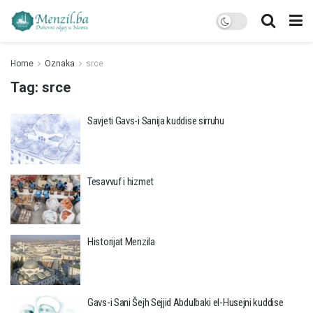
Home
Oznaka
srce
Tag:
srce
Savjeti Gavs-i Sanija kuddise sirruhu
Tesavvuf i hizmet
Historijat Menzila
Gavs-i Sani Šejh Sejjid Abdulbaki el-Husejni kuddise