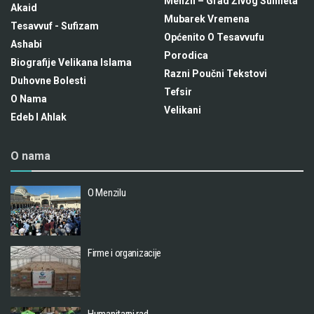
Menzil – Grad Živog Sunneta
Akaid
Mubarek Vremena
Tesavvuf - Sufizam
Općenito O Tesavvufu
Ashabi
Porodica
Biografije Velikana Islama
Razni Poučni Tekstovi
Duhovne Bolesti
Tefsir
O Nama
Velikani
Edeb I Ahlak
O nama
O Menzilu
Firme i organizacije
Humanitarni rad