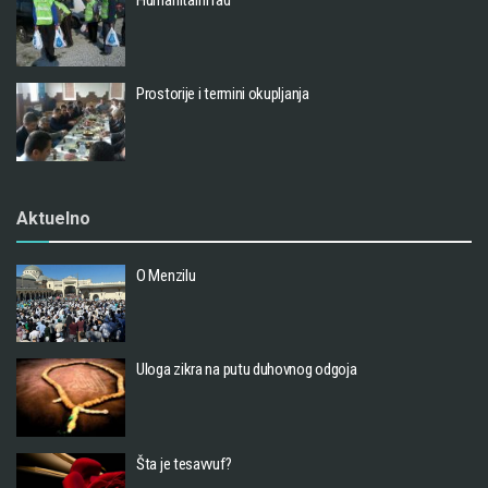
Prostorije i termini okupljanja
Aktuelno
O Menzilu
Uloga zikra na putu duhovnog odgoja
Šta je tesavvuf?