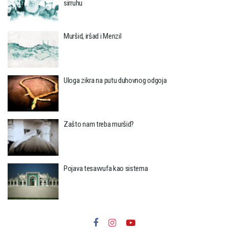
sirruhu
Muršid, iršad i Menzil
Uloga zikra na putu duhovnog odgoja
Zašto nam treba muršid?
Pojava tesavvufa kao sistema