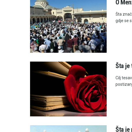
O Menz
Šta znači
gdje se s
Šta je
Cilj tesa
postizanj
Šta je