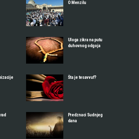
O Menzilu
Uloga zikra na putu
duhovnog odgoja
nizacije
Šta je tesavvuf?
 rad
Predznaci Sudnjeg
dana