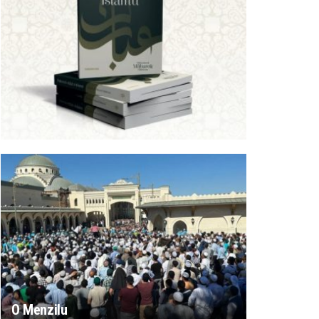
O Menzilu