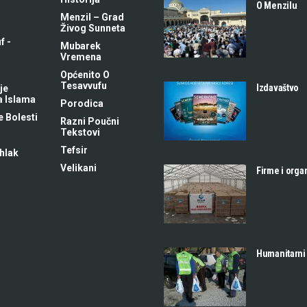
O Menzilu
Menzil – Grad
Živog Sunneta
f -
Mubarek
m
Vremena
Općenito O
Tesavvufu
Izdavaštvo
je
a Islama
Porodica
 Bolesti
Razni Poučni
Tekstovi
Tefsir
hlak
Velikani
Firme i orga
Humanitarni