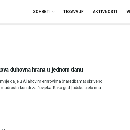
SOHBETI
TESAVVUF
AKTIVNOSTI
V
ova duhovna hrana u jednom danu
nje da je u Allahovim emrovima (naredbama) skriveno
udrosti i koristi za čovjeka. Kako god ljudsko tijelo ima ...