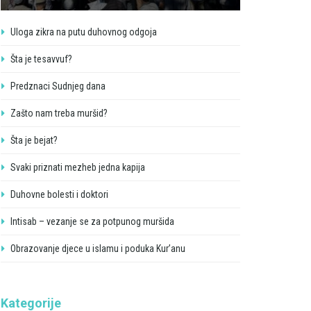
Uloga zikra na putu duhovnog odgoja
Šta je tesavvuf?
Predznaci Sudnjeg dana
Zašto nam treba muršid?
Šta je bejat?
Svaki priznati mezheb jedna kapija
Duhovne bolesti i doktori
Intisab – vezanje se za potpunog muršida
Obrazovanje djece u islamu i poduka Kur’anu
Kategorije