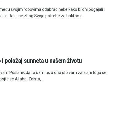
e među svojim robovima odabrao neke kako bi oni odgajali i
li ostale, ne zbog Svoje potrebe za halifom ...
 i položaj sunneta u našem životu
 vam Poslanik da to uzmite, a ono što vam zabrani toga se
 bojte se Allaha. Zaista, ...