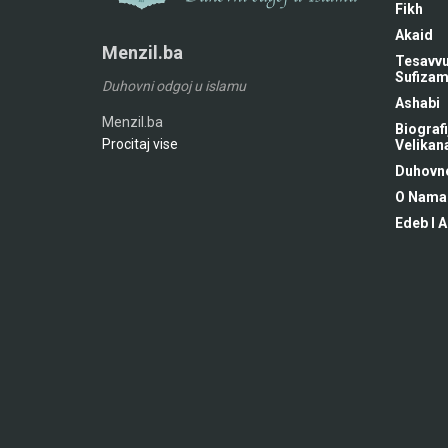
Fikh
Akaid
Menzil.ba
Tesavvu
Sufiza
Duhovni odgoj u islamu
Ashabi
Menzil.ba
Biografi
Procitaj vise
Velikan
Duhovne
O Nama
Edeb I A