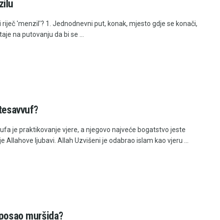
ilu
 riječ 'menzil'? 1. Jednodnevni put, konak, mjesto gdje se konači,
taje na putovanju da bi se ...
 tesavvuf?
vufa je praktikovanje vjere, a njegovo najveće bogatstvo jeste
e Allahove ljubavi. Allah Uzvišeni je odabrao islam kao vjeru ...
 posao muršida?