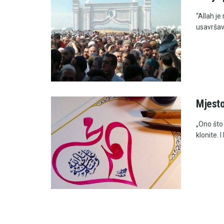
“Allah j
usavršava
Mjesto
„Ono što
klonite. I