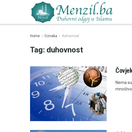
Home
Oznaka
duhovnost
Tag:
duhovnost
Čovjek
Nema sum
mnoštvo m