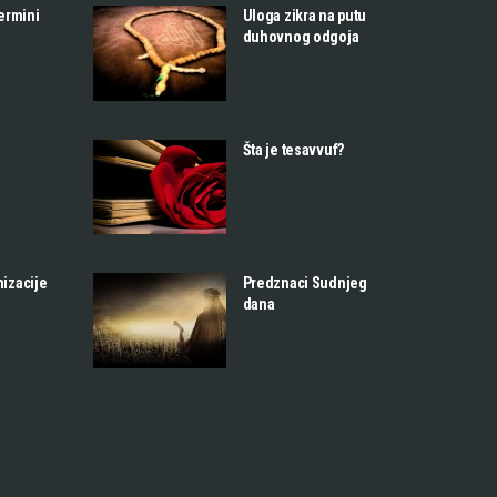
termini
Uloga zikra na putu
duhovnog odgoja
Šta je tesavvuf?
nizacije
Predznaci Sudnjeg
dana