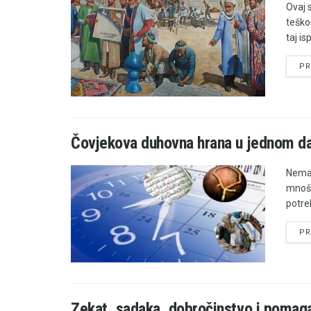
Ovaj s
teško
taj isp
PR
Čovjekova duhovna hrana u jednom d
Nema 
mnošt
potre
PR
Zekat, sadaka, dobročinstvo i pomag