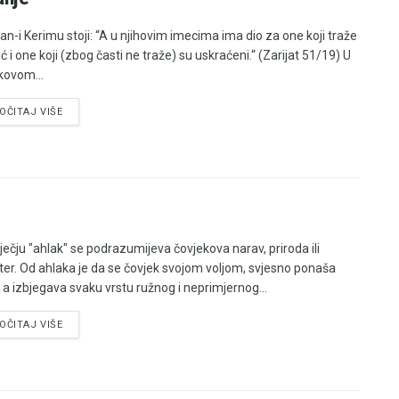
'an-i Kerimu stoji: “A u njihovim imecima ima dio za one koji traže
 i one koji (zbog časti ne traže) su uskraćeni.“ (Zarijat 51/19) U
kovom...
OČITAJ VIŠE
iječju "ahlak" se podrazumijeva čovjekova narav, priroda ili
ter. Od ahlaka je da se čovjek svojom voljom, svjesno ponaša
, a izbjegava svaku vrstu ružnog i neprimjernog...
OČITAJ VIŠE