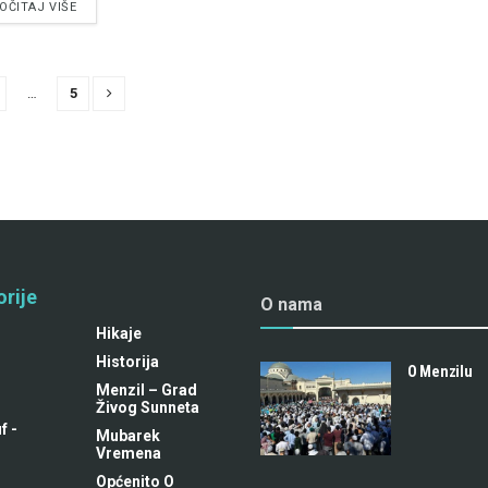
OČITAJ VIŠE
…
5
rije
O nama
Hikaje
Historija
O Menzilu
Menzil – Grad
Živog Sunneta
f -
Mubarek
m
Vremena
Općenito O