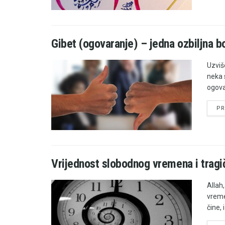
Gibet (ogovaranje) – jedna ozbiljna bo
Uzviše
neka s
ogovar
PR
Vrijednost slobodnog vremena i tragi
Allah
vremen
čine, i