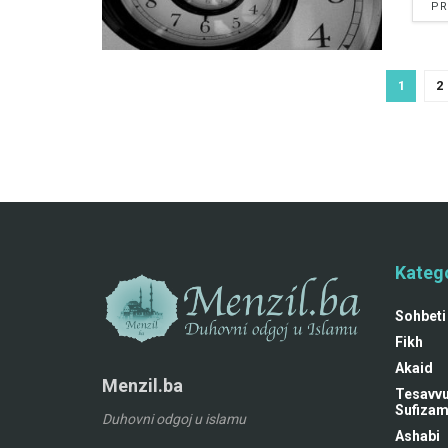
PR
1
2
Katego
Sohbeti
Fikh
Akaid
Menzil.ba
Tesavvu
Sufiza
Duhovni odgoj u islamu
Ashabi