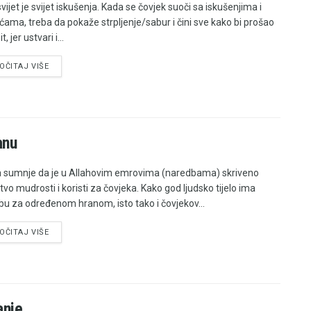
vijet je svijet iskušenja. Kada se čovjek suoči sa iskušenjima i
ćama, treba da pokaže strpljenje/sabur i čini sve kako bi prošao
it, jer ustvari i...
OČITAJ VIŠE
anu
sumnje da je u Allahovim emrovima (naredbama) skriveno
vo mudrosti i koristi za čovjeka. Kako god ljudsko tijelo ima
bu za određenom hranom, isto tako i čovjekov...
OČITAJ VIŠE
anje