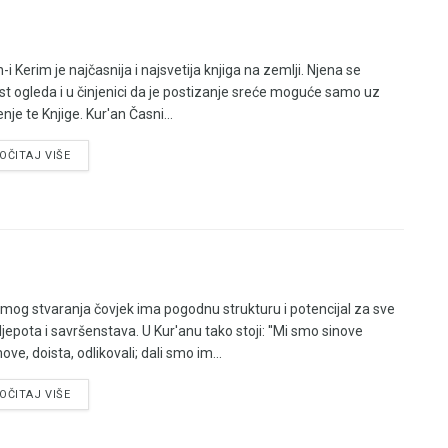
-i Kerim je najčasnija i najsvetija knjiga na zemlji. Njena se
st ogleda i u činjenici da je postizanje sreće moguće samo uz
enje te Knjige. Kur'an Časni...
OČITAJ VIŠE
mog stvaranja čovjek ima pogodnu strukturu i potencijal za sve
ljepota i savršenstava. U Kur'anu tako stoji: ''Mi smo sinove
e, doista, odlikovali; dali smo im...
OČITAJ VIŠE