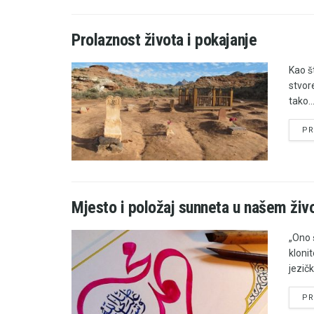
Prolaznost života i pokajanje
Kao š
stvor
tako..
PR
Mjesto i položaj sunneta u našem živ
„Ono 
klonit
jezičk
PR