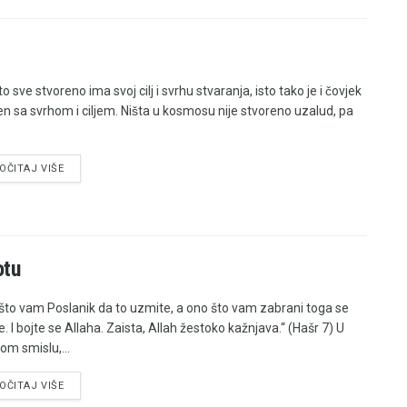
to sve stvoreno ima svoj cilj i svrhu stvaranja, isto tako je i čovjek
en sa svrhom i ciljem. Ništa u kosmosu nije stvoreno uzalud, pa
.
OČITAJ VIŠE
otu
što vam Poslanik da to uzmite, a ono što vam zabrani toga se
e. I bojte se Allaha. Zaista, Allah žestoko kažnjava.“ (Hašr 7) U
om smislu,...
OČITAJ VIŠE