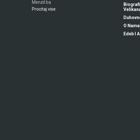
Menzil.ba
Biografi
Procitaj vise
Velikan
Duhovne
O Nama
Edeb I A