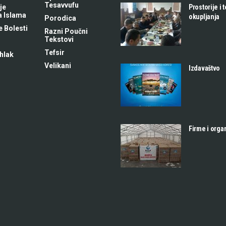
Tesavvufu
Prostorije i 
je
a Islama
okupljanja
Porodica
 Bolesti
Razni Poučni
Tekstovi
Tefsir
hlak
Velikani
Izdavaštvo
Firme i orga