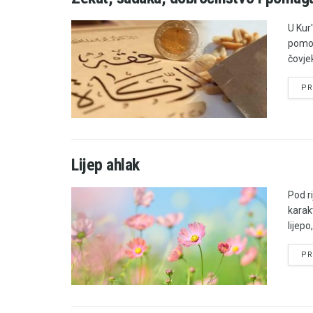
U Kur
pomoć
čovje
PR
Lijep ahlak
Pod r
karak
lijepo
PR