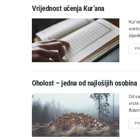
Vrijednost učenja Kur’ana
Kur'an
sveto
slijeđ
PR
Oholost – jedna od najlošijih osobina
Od sa
vrste 
Ademov
PR