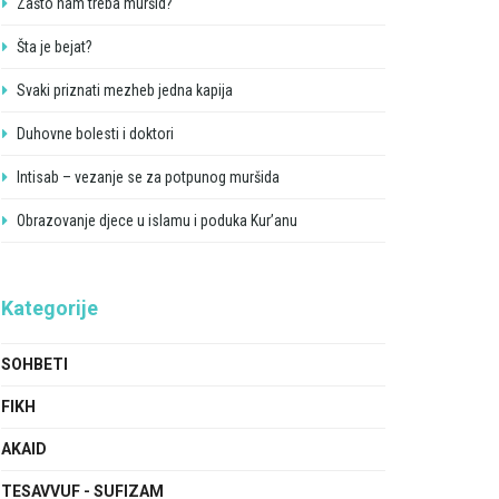
Zašto nam treba muršid?
Šta je bejat?
Svaki priznati mezheb jedna kapija
Duhovne bolesti i doktori
Intisab – vezanje se za potpunog muršida
Obrazovanje djece u islamu i poduka Kur’anu
Kategorije
SOHBETI
FIKH
AKAID
TESAVVUF - SUFIZAM