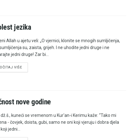
lest jezika
ni Allah u ajetu veli: „O vjernici, klonite se mnogih sumljičenja,
umljičenja su, zaista, grijeh. I ne uhodite jedni druge i ne
ajte jedni druge! Zar bi...
OČITAJ VIŠE
čnost nove godine
, dž.š., kuneći se vremenom u Kur'an-i Kerimu kaže: “Tako mi
a - čovjek, doista, gubi, samo ne oni koji vjeruju i dobra djela
 koji jedni...