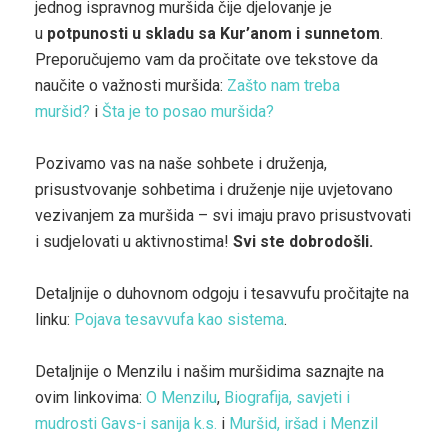
jednog ispravnog muršida čije djelovanje je
u
potpunosti u skladu sa Kur’anom i sunnetom
.
Preporučujemo vam da pročitate ove tekstove da
naučite o važnosti muršida:
Zašto nam treba
muršid?
i
Šta je to posao muršida?
Pozivamo vas na naše sohbete i druženja,
prisustvovanje sohbetima i druženje nije uvjetovano
vezivanjem za muršida – svi imaju pravo prisustvovati
i sudjelovati u aktivnostima!
Svi ste dobrodošli.
Detaljnije o duhovnom odgoju i tesavvufu pročitajte na
linku:
Pojava tesavvufa kao sistema
.
Detaljnije o Menzilu i našim muršidima saznajte na
ovim linkovima:
O Menzilu
,
Biografija, savjeti i
mudrosti Gavs-i sanija k.s.
i
Muršid, iršad i Menzil