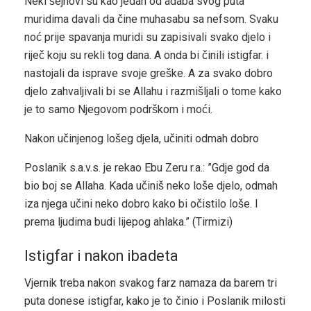
Neki šejhovi su kao jedan od adaba svog puta
muridima davali da čine muhasabu sa nefsom. Svaku
noć prije spavanja muridi su zapisivali svako djelo i
riječ koju su rekli tog dana. A onda bi činili istigfar. i
nastojali da isprave svoje greške. A za svako dobro
djelo zahvaljivali bi se Allahu i razmišljali o tome kako
je to samo Njegovom podrškom i moći.
Nakon učinjenog lošeg djela, učiniti odmah dobro
Poslanik s.a.v.s. je rekao Ebu Zeru r.a.: ”Gdje god da
bio boj se Allaha. Kada učiniš neko loše djelo, odmah
iza njega učini neko dobro kako bi očistilo loše. I
prema ljudima budi lijepog ahlaka.” (Tirmizi)
Istigfar i nakon ibadeta
Vjernik treba nakon svakog farz namaza da barem tri
puta donese istigfar, kako je to činio i Poslanik milosti