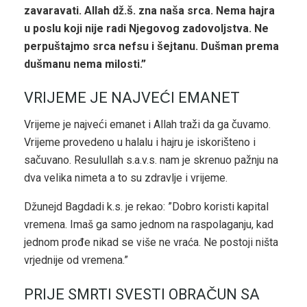
zavaravati. Allah dž.š. zna naša srca. Nema hajra
u poslu koji nije radi Njegovog zadovoljstva. Ne
perpuštajmo srca nefsu i šejtanu. Dušman prema
dušmanu nema milosti.”
VRIJEME JE NAJVEĆI EMANET
Vrijeme je najveći emanet i Allah traži da ga čuvamo.
Vrijeme provedeno u halalu i hajru je iskorišteno i
sačuvano. Resulullah s.a.v.s. nam je skrenuo pažnju na
dva velika nimeta a to su zdravlje i vrijeme.
Džunejd Bagdadi k.s. je rekao: ”Dobro koristi kapital
vremena. Imaš ga samo jednom na raspolaganju, kad
jednom prođe nikad se više ne vraća. Ne postoji ništa
vrjednije od vremena.”
PRIJE SMRTI SVESTI OBRAČUN SA