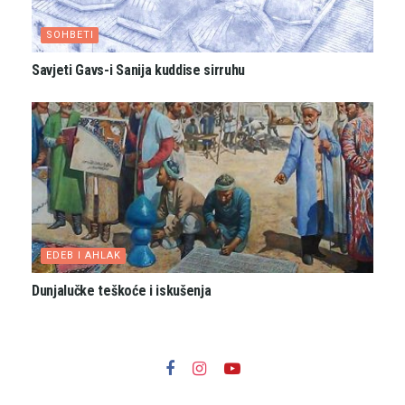
SOHBETI
Savjeti Gavs-i Sanija kuddise sirruhu
EDEB I AHLAK
Dunjalučke teškoće i iskušenja