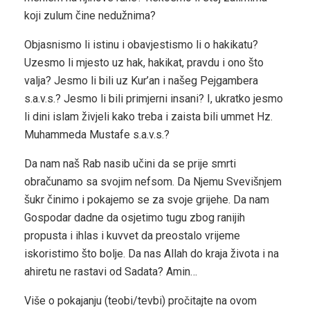
koji zulum čine nedužnima?
Objasnismo li istinu i obavjestismo li o hakikatu?
Uzesmo li mjesto uz hak, hakikat, pravdu i ono što
valja? Jesmo li bili uz Kur’an i našeg Pejgambera
s.a.v.s.? Jesmo li bili primjerni insani? I, ukratko jesmo
li dini islam živjeli kako treba i zaista bili ummet Hz.
Muhammeda Mustafe s.a.v.s.?
Da nam naš Rab nasib učini da se prije smrti
obračunamo sa svojim nefsom. Da Njemu Svevišnjem
šukr činimo i pokajemo se za svoje grijehe. Da nam
Gospodar dadne da osjetimo tugu zbog ranijih
propusta i ihlas i kuvvet da preostalo vrijeme
iskoristimo što bolje. Da nas Allah do kraja života i na
ahiretu ne rastavi od Sadata? Amin…
Više o pokajanju (teobi/tevbi) pročitajte na ovom