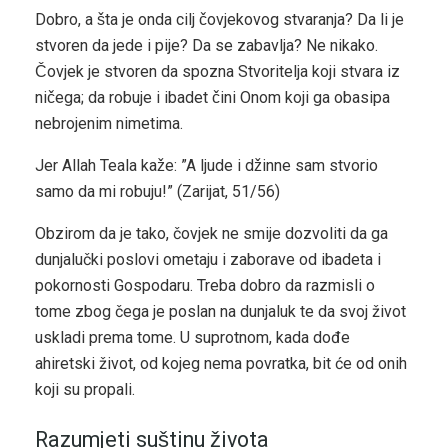
Dobro, a šta je onda cilj čovjekovog stvaranja? Da li je
stvoren da jede i pije? Da se zabavlja? Ne nikako.
Čovjek je stvoren da spozna Stvoritelja koji stvara iz
ničega; da robuje i ibadet čini Onom koji ga obasipa
nebrojenim nimetima.
Jer Allah Teala kaže: ”A ljude i džinne sam stvorio
samo da mi robuju!” (Zarijat, 51/56)
Obzirom da je tako, čovjek ne smije dozvoliti da ga
dunjalučki poslovi ometaju i zaborave od ibadeta i
pokornosti Gospodaru. Treba dobro da razmisli o
tome zbog čega je poslan na dunjaluk te da svoj život
uskladi prema tome. U suprotnom, kada dođe
ahiretski život, od kojeg nema povratka, bit će od onih
koji su propali.
Razumjeti suštinu života