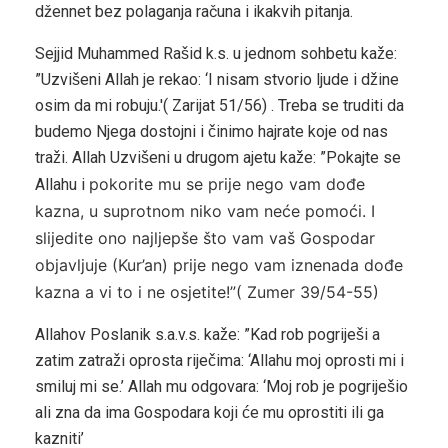
džennet bez polaganja računa i ikakvih pitanja.
Sejjid Muhammed Rašid k.s. u jednom sohbetu kaže:
”Uzvišeni Allah je rekao: ‘I nisam stvorio ljude i džine
osim da mi robuju.'( Zarijat 51/56) . Treba se truditi da
budemo Njega dostojni i činimo hajrate koje od nas
traži. Allah Uzvišeni u drugom ajetu kaže: ”Pokajte se
pokorite mu se prije nego vam dođe
Allahu i
kazna, u suprotnom niko vam neće pomoći. I
slijedite ono najljepše što vam vaš Gospodar
objavljuje (Kur’an) prije nego vam iznenada dođe
kazna a vi to i ne osjetite!”( Zumer 39/54-55)
Allahov Poslanik s.a.v.s. kaže: ”Kad rob pogriješi a
zatim zatraži oprosta riječima: ‘Allahu moj oprosti mi i
smiluj mi se.’ Allah mu odgovara: ‘Moj rob je pogriješio
ali zna da ima Gospodara koji će mu oprostiti ili ga
kazniti’