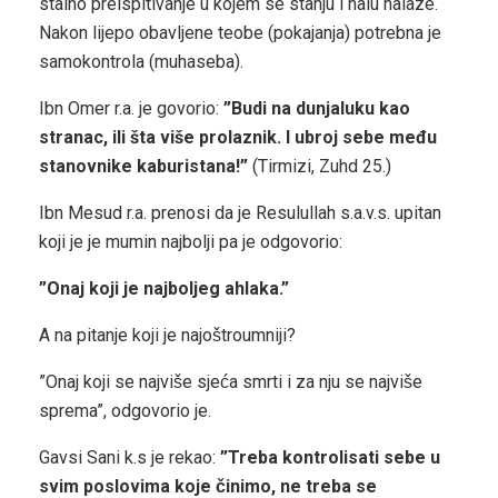
stalno preispitivanje u kojem se stanju i halu nalaze.
Nakon lijepo obavljene teobe (pokajanja) potrebna je
samokontrola (muhaseba).
Ibn Omer r.a. je govorio:
”Budi na dunjaluku kao
stranac, ili šta više prolaznik. I ubroj sebe među
stanovnike kaburistana!”
(Tirmizi, Zuhd 25.)
Ibn Mesud r.a. prenosi da je Resulullah s.a.v.s. upitan
koji je je mumin najbolji pa je odgovorio:
”Onaj koji je najboljeg ahlaka.”
A na pitanje koji je najoštroumniji?
”Onaj koji se najviše sjeća smrti i za nju se najviše
sprema”, odgovorio je.
Gavsi Sani k.s je rekao:
”Treba kontrolisati sebe u
svim poslovima koje činimo, ne treba se