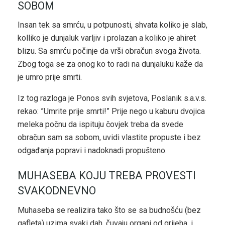
SOBOM
Insan tek sa smrću, u potpunosti, shvata koliko je slab,
kolliko je dunjaluk varljiv i prolazan a koliko je ahiret
blizu. Sa smrću počinje da vrši obračun svoga života.
Zbog toga se za onog ko to radi na dunjaluku kaže da
je umro prije smrti.
Iz tog razloga je Ponos svih svjetova, Poslanik s.a.v.s.
rekao: ”Umrite prije smrti!” Prije nego u kaburu dvojica
meleka počnu da ispituju čovjek treba da svede
obračun sam sa sobom, uvidi vlastite propuste i bez
odgađanja popravi i nadoknadi propušteno.
MUHASEBA KOJU TREBA PROVESTI
SVAKODNEVNO
Muhaseba se realizira tako što se sa budnošću (bez
gafleta) uzima svaki dah, čuvaju organi od grijeha, i