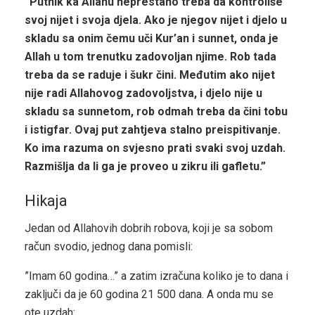
”Putnik ka Allahu neprestano treba da kontroliše
svoj nijet i svoja djela. Ako je njegov nijet i djelo u
skladu sa onim čemu uči Kur’an i sunnet, onda je
Allah u tom trenutku zadovoljan njime. Rob tada
treba da se raduje i šukr čini. Međutim ako nijet
nije radi Allahovog zadovoljstva, i djelo nije u
skladu sa sunnetom, rob odmah treba da čini tobu
i istigfar. Ovaj put zahtjeva stalno preispitivanje.
Ko ima razuma on svjesno prati svaki svoj uzdah.
Razmišlja da li ga je proveo u zikru ili gafletu.”
Hikaja
Jedan od Allahovih dobrih robova, koji je sa sobom
račun svodio, jednog dana pomisli:
”Imam 60 godina…” a zatim izračuna koliko je to dana i
zaključi da je 60 godina 21 500 dana. A onda mu se
ote uzdah: