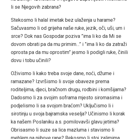
li se Njegovih zabrana?
Stekosmo li halal imetak bez ulaženja u harame?
Sačuvasmo li od grijeha naše ruke, jezik, oči, uši, um i
srce? Dok nas Gospodar poziva ”ima li ko da Mi se
dovom obrati pa da mu primim…” i ”ima li ko da zatraži
oprosta pa da mu oprostim” jesmo li podigli ruke, činili
dovu i tobu učinili?
Oživismo li kako treba svoje dane, noći, džume i
ramazane? Izvršismo li svoje obaveze prema
roditeljima, djeci, bračnom drugu, rodbini i komšijama?
Dadosmo li za svojim soframa mjesto siromasima i
podjelismo li sa svojom braćom? Uključismo li i
sirotinju u svoja bajramska veselja? Učinismo li korak
ka našem Poslaniku a.s. pomilovavši glavu jetima?
Obrisasmo li suze sa lica mazluma i stavismo li
mehlem na njihove rane? Rekosmo li stoj zalimima