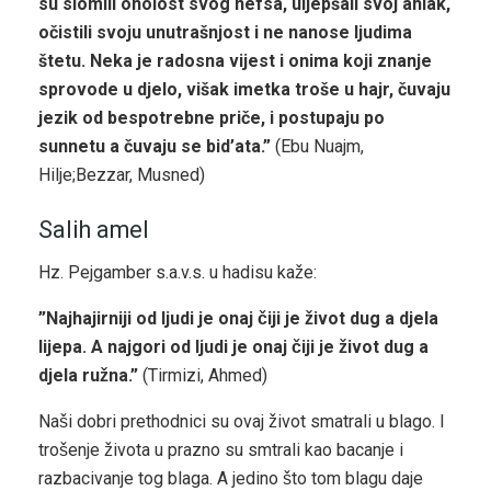
su slomili oholost svog nefsa, uljepšali svoj ahlak,
očistili svoju unutrašnjost i ne nanose ljudima
štetu. Neka je radosna vijest i onima koji znanje
sprovode u djelo, višak imetka troše u hajr, čuvaju
jezik od bespotrebne priče, i postupaju po
sunnetu a čuvaju se bid’ata.”
(Ebu Nuajm,
Hilje;Bezzar, Musned)
Salih amel
Hz. Pejgamber s.a.v.s. u hadisu kaže:
”Najhajirniji od ljudi je onaj čiji je život dug a djela
lijepa. A najgori od ljudi je onaj čiji je život dug a
djela ružna.”
(Tirmizi, Ahmed)
Naši dobri prethodnici su ovaj život smatrali u blago. I
trošenje života u prazno su smtrali kao bacanje i
razbacivanje tog blaga. A jedino što tom blagu daje