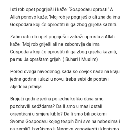
Isti rob opet pogriješi i kaže: ‘Gospodaru oprosti.’ A
Allah ponovo kaže: ‘Moj rob je pogriješio ali zna da ima
Gospodara koji će oprostiti ili ga zbog grijeha kazniti.’
Zatim isti rob opet pogriješi i zatraži oprosta a Allah
kaže: ‘Moj rob griješi ali ne zaboravlja da ima
Gospodara koji će oprostiti ili ga zbog grijeha kazniti,
pa mu Ja opraštam grijeh. ( Buhari i Muslim)
Pored svega navedenog, kada se čovjek nađe na kraju
jedne godine i ulazi u novu, treba sebi da postavi
sljedeća pitanja:
Brojeći godine jednu po jednu koliko dana smo
pozdravili sedždama? Da li smo u masi ostali
orijentirani u smjeru kible? Da li smo bili pokorni
Svome Gospodaru kojeg tespih čini sve na nebesima i
na zemlji? Izvršismo li Njegove zapovijesti i klonismo