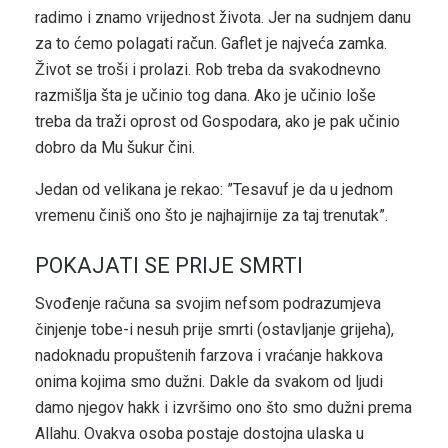
radimo i znamo vrijednost života. Jer na sudnjem danu
za to ćemo polagati račun. Gaflet je najveća zamka.
Život se troši i prolazi. Rob treba da svakodnevno
razmišlja šta je učinio tog dana. Ako je učinio loše
treba da traži oprost od Gospodara, ako je pak učinio
dobro da Mu šukur čini.
Jedan od velikana je rekao: ”Tesavuf je da u jednom
vremenu činiš ono što je najhajirnije za taj trenutak”.
POKAJATI SE PRIJE SMRTI
Svođenje računa sa svojim nefsom podrazumjeva
činjenje tobe-i nesuh prije smrti (ostavljanje grijeha),
nadoknadu propuštenih farzova i vraćanje hakkova
onima kojima smo dužni. Dakle da svakom od ljudi
damo njegov hakk i izvršimo ono što smo dužni prema
Allahu. Ovakva osoba postaje dostojna ulaska u