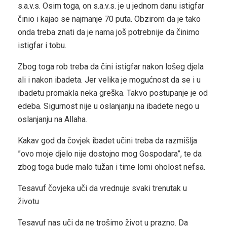
s.a.v.s. Osim toga, on s.a.v.s. je u jednom danu istigfar
činio i kajao se najmanje 70 puta. Obzirom da je tako
onda treba znati da je nama još potrebnije da činimo
istigfar i tobu.
Zbog toga rob treba da čini istigfar nakon lošeg djela
ali i nakon ibadeta. Jer velika je mogućnost da se i u
ibadetu promakla neka greška. Takvo postupanje je od
edeba. Sigurnost nije u oslanjanju na ibadete nego u
oslanjanju na Allaha.
Kakav god da čovjek ibadet učini treba da razmišlja
”ovo moje djelo nije dostojno mog Gospodara”, te da
zbog toga bude malo tužan i time lomi oholost nefsa.
Tesavuf čovjeka uči da vrednuje svaki trenutak u
životu
Tesavuf nas uči da ne trošimo život u prazno. Da