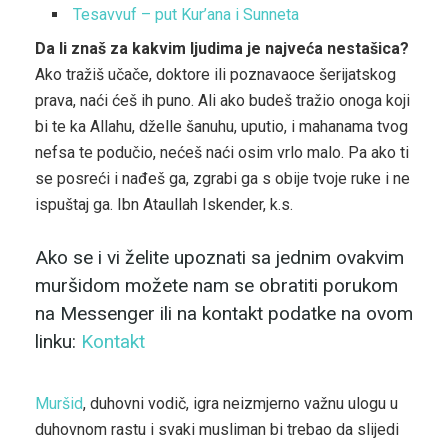
Tesavvuf – put Kur’ana i Sunneta
Da li znaš za kakvim ljudima je najveća nestašica?
Ako tražiš učače, doktore ili poznavaoce šerijatskog
prava, naći ćeš ih puno. Ali ako budeš tražio onoga koji
bi te ka Allahu, dželle šanuhu, uputio, i mahanama tvog
nefsa te podučio, nećeš naći osim vrlo malo. Pa ako ti
se posreći i nađeš ga, zgrabi ga s obije tvoje ruke i ne
ispuštaj ga. Ibn Ataullah Iskender, k.s.
Ako se i vi želite upoznati sa jednim ovakvim
muršidom možete nam se obratiti porukom
na Messenger ili na kontakt podatke na ovom
linku:
Kontakt
Muršid
, duhovni vodič, igra neizmjerno važnu ulogu u
duhovnom rastu i svaki musliman bi trebao da slijedi