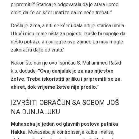
pripremiti?’ Starica je odgovarala da je stara i pred
smrt, da će se kćer udati te da im neće trebati.”
Došla je zima, a niti se kćer udala niti je starica umrla.
U kući nisu imale ništa za pojesti. Izašle bi napolje da
nešto potraže ali snijeg je sve zameo pa nisu mogle
zakoračiti dalje od vrata.”
Nakon što nam je ovo ispričao S. Muhammed Rašid
k.s. dodade:
”Ovaj dunjaluk je za nas mjestvo
žetve. Treba iskoristiti priliku i pripremiti se za
ahiret, dok vrijeme žetve nije prošlo.“
IZVRŠITI OBRAČUN SA SOBOM JOŠ
NA DUNJALUKU
Muhaseba je jedan od glavnih poslova putnika
Hakku.
Muhaseba je kontrolisanje kalba i nefsa,