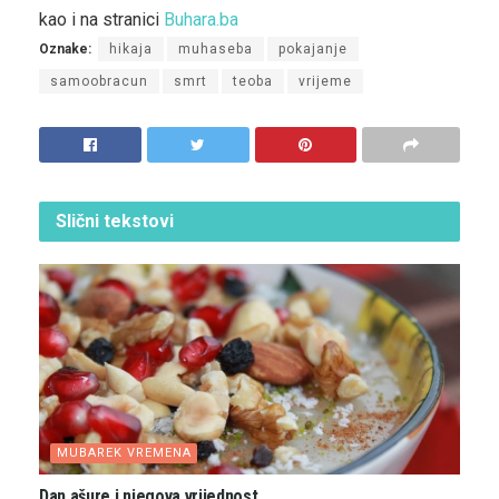
kao i na stranici
Buhara.ba
Oznake:
hikaja
muhaseba
pokajanje
samoobracun
smrt
teoba
vrijeme
Slični
tekstovi
MUBAREK VREMENA
Dan ašure i njegova vrijednost