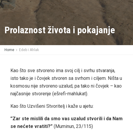
Prolaznost života i pokajanje
Home
Edeb i Ahlak
Kao što sve stvoreno ima svoj cilj i svrhu stvaranja,
isto tako je i čovjek stvoren sa svrhom i ciljem. Ništa u
kosmosu nije stvoreno uzalud, pa tako ni čovjek – kao
najčasnije stvorenje (ešrefi-mahlukat).
Kao što Uzvišeni Stvoritelj i kaže u ajetu:
”Zar ste mislili da smo vas uzalud stvorili i da Nam
se nećete vratiti?”
(Muminun, 23/115)