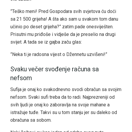
”Teško meni! Pred Gospodara svih svjetova ću doći
sa 21 500 grijeha! A šta ako sam u svakom tom danu
učinio po deset grijeha?” zatim pade onesviješten.
Prisutni mu priđoše i vidješe da je preselio na drugi
svijet. A tada se iz gajba začu glas:
”Neka ti je radosna vijest o Džennetu uzvišeni!”
Svaku večer svođenje računa sa
nefsom
Sufija je onaj ko svakodnevno svodi obračun sa svojim
nefsom. Svaki sufi treba da to radi. Najprezreniji od
svih ljudi je onaj ko zaboravlja na svoje mahane a
istražuje tuđe. Takvi su u tom stanju jer su daleko od
obračuna sa sobom.