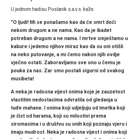
U jednom hadisu Poslanik s.a.v.s. kaže:
”O ljudi! Mi se ponašamo kao da će smrt doći
nekom drugom a ne nama. Kao da je ibadet
potreban drugom a ne nama. I mrtve smještamo u
kabure i jedemo njihov miraz kao da su oni otišli
na neko putovanje, a mi ćemo nakon njih ovdje
vječno ostati. Zaboravljamo sve ono u čemu je
pouka za nas. Zar smo postali sigurni od svakog
musibeta!
A neka je radosna vijest onima koje je zauzetost
vlastitim nedostacima odvratila od gledanja u
tuđe mahane. I onima koji udjeljuju od imetka koji
je čist od harama, koji su milostivi prema
siromasima i u društvu su onih koji poznaju vjeru i
imaju mudrost. Neka je radosna vijest i onima koji