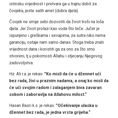
istinsku vrijednost i pretvara ga u trajnu dobit za
čovjeka, jeste salih amel (dobra djela).
Čovjek ne smije sebi dozvoliti da život troši na loša
djela. Jer život prolazi kao voda što teče. Jučer je
ispunjeno i greškama i sevapima, za sutra niko nema
garanciju, ostaje nam samo danas. Stoga treba znati
vrijednost dana i koristiti ga za ono za što smo
stvoreni, tj u pokornosti Allahu i stjecanju Njegovog
zadovoljstva.
Hz. Ali r.a. je rekao:
”Ko misli da će u džennet ući
bez rada, živi u praznim nadama, a onaj ko misli da
će ući svojim radom i zalaganjem biva zavaran
sobom i zaboravlja na Allahovu milost.“
Hasan Basri k.s. je rekao:
”Očekivanje ulaska u
džennet bez rada, je jedna vrsta grijeha.“