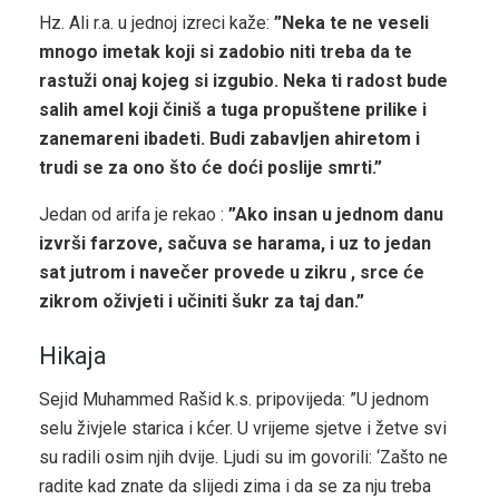
Hz. Ali r.a. u jednoj izreci kaže:
”Neka te ne veseli
mnogo imetak koji si zadobio niti treba da te
rastuži onaj kojeg si izgubio. Neka ti radost bude
salih amel koji činiš a tuga propuštene prilike i
zanemareni ibadeti. Budi zabavljen ahiretom i
trudi se za ono što će doći poslije smrti.”
Jedan od arifa je rekao :
”Ako insan u jednom danu
izvrši farzove, sačuva se harama, i uz to jedan
sat jutrom i navečer provede u zikru , srce će
zikrom oživjeti i učiniti šukr za taj dan.”
Hikaja
Sejid Muhammed Rašid k.s. pripovijeda: ”U jednom
selu živjele starica i kćer. U vrijeme sjetve i žetve svi
su radili osim njih dvije. Ljudi su im govorili: ‘Zašto ne
radite kad znate da slijedi zima i da se za nju treba