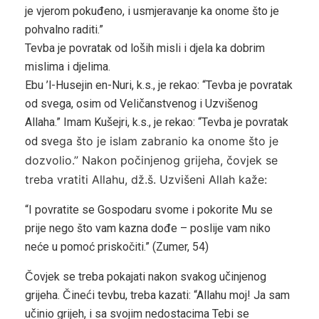
je vjerom pokuđeno, i usmjeravanje ka onome što je
pohvalno raditi.”
Tevba je povratak od loših misli i djela ka dobrim
mislima i djelima.
Ebu ’l-Husejin en-Nuri, k.s., je rekao: “Tevba je povratak
od svega, osim od Veličanstvenog i Uzvišenog
Allaha.” Imam Kušejri, k.s., je rekao: “Tevba je povratak
ga što je islam zabranio ka onome što je
od sve
dozvolio.” Nakon počinjenog grijeha, čovjek se
treba vratiti Allahu, dž.š. Uzvišeni Allah kaže:
“I povratite se Gospodaru svome i pokorite Mu se
prije nego što vam kazna dođe – poslije vam niko
neće u pomoć priskočiti.” (Zumer, 54)
Čovjek se treba pokajati nakon svakog učinjenog
grijeha. Čineći tevbu, treba kazati: “Allahu moj! Ja sam
učinio grijeh, i sa svojim nedostacima Tebi se