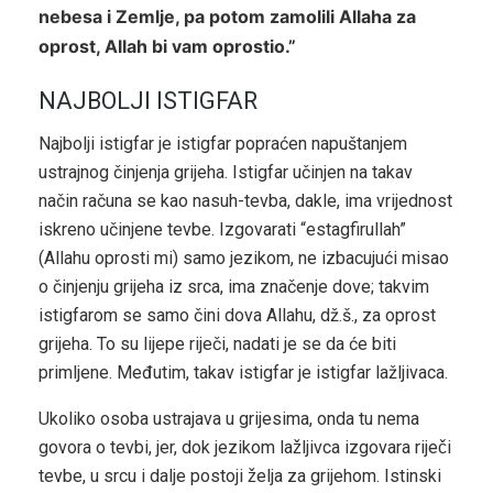
nebesa i Zemlje, pa potom zamolili Allaha za
oprost, Allah bi vam oprostio.”
NAJBOLJI ISTIGFAR
Najbolji istigfar je istigfar popraćen napuštanjem
ustrajnog činjenja grijeha. Istigfar učinjen na takav
način računa se kao nasuh-tevba, dakle, ima vrijednost
iskreno učinjene tevbe. Izgovarati “estagfirullah”
(Allahu oprosti mi) samo jezikom, ne izbacujući misao
o činjenju grijeha iz srca, ima značenje dove; takvim
istigfarom se samo čini dova Allahu, dž.š., za oprost
grijeha. To su lijepe riječi, nadati je se da će biti
primljene. Međutim, takav istigfar je istigfar lažljivaca.
Ukoliko osoba ustrajava u grijesima, onda tu nema
govora o tevbi, jer, dok jezikom lažljivca izgovara riječi
tevbe, u srcu i dalje postoji želja za grijehom. Istinski