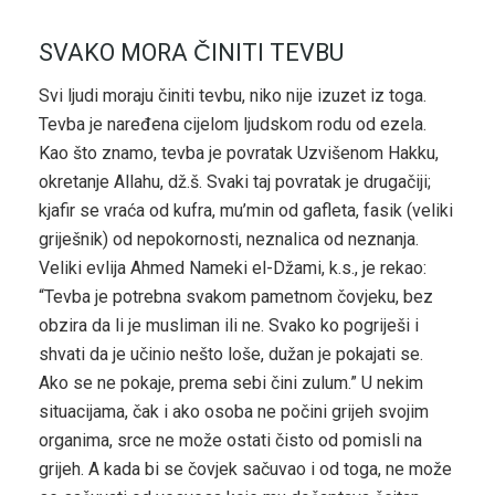
SVAKO MORA ČINITI TEVBU
Svi ljudi moraju činiti tevbu, niko nije izuzet iz toga.
Tevba je naređena cijelom ljudskom rodu od ezela.
Kao što znamo, tevba je povratak Uzvišenom Hakku,
okretanje Allahu, dž.š. Svaki taj povratak je drugačiji;
kjafir se vraća od kufra, mu’min od gafleta, fasik (veliki
griješnik) od nepokornosti, neznalica od neznanja.
Veliki evlija Ahmed Nameki el-Džami, k.s., je rekao:
“Tevba je potrebna svakom pametnom čovjeku, bez
obzira da li je musliman ili ne. Svako ko pogriješi i
shvati da je učinio nešto loše, dužan je pokajati se.
Ako se ne pokaje, prema sebi čini zulum.” U nekim
situacijama, čak i ako osoba ne počini grijeh svojim
organima, srce ne može ostati čisto od pomisli na
grijeh. A kada bi se čovjek sačuvao i od toga, ne može