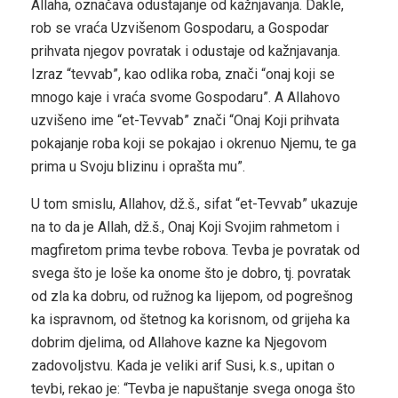
Allaha, označava odustajanje od kažnjavanja. Dakle,
rob se vraća Uzvišenom Gospodaru, a Gospodar
prihvata njegov povratak i odustaje od kažnjavanja.
Izraz “tevvab”, kao odlika roba, znači “onaj koji se
mnogo kaje i vraća svome Gospodaru”. A Allahovo
uzvišeno ime “et-Tevvab” znači “Onaj Koji prihvata
pokajanje roba koji se pokajao i okrenuo Njemu, te ga
prima u Svoju blizinu i oprašta mu”.
U tom smislu, Allahov, dž.š., sifat “et-Tevvab” ukazuje
na to da je Allah, dž.š., Onaj Koji Svojim rahmetom i
magfiretom prima tevbe robova. Tevba je povratak od
svega što je loše ka onome što je dobro, tj. povratak
od zla ka dobru, od ružnog ka lijepom, od pogrešnog
ka ispravnom, od štetnog ka korisnom, od grijeha ka
dobrim djelima, od Allahove kazne ka Njegovom
zadovoljstvu. Kada je veliki arif Susi, k.s., upitan o
tevbi, rekao je: “Tevba je napuštanje svega onoga što