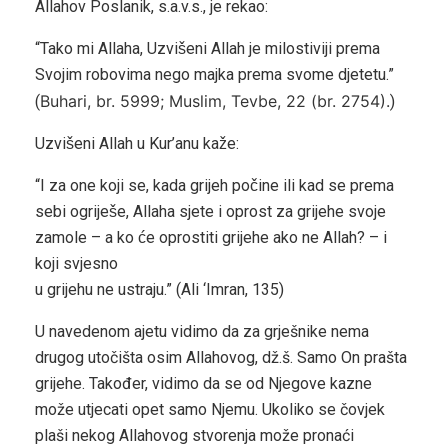
Allahov Poslanik, s.a.v.s., je rekao:
“Tako mi Allaha, Uzvišeni Allah je milostiviji prema
Svojim robovima nego majka prema svome djetetu.”
Buhari, br. 5999; Muslim, Tevbe, 22 (br. 2754).
(
)
Uzvišeni Allah u Kur’anu kaže:
“I za one koji se, kada grijeh počine ili kad se prema
sebi ogriješe, Allaha sjete i oprost za grijehe svoje
zamole – a ko će oprostiti grijehe ako ne Allah? – i
koji svjesno
u grijehu ne ustraju.” (Ali ‘Imran, 135)
U navedenom ajetu vidimo da za grješnike nema
drugog utočišta osim Allahovog, dž.š. Samo On prašta
grijehe. Također, vidimo da se od Njegove kazne
može utjecati opet samo Njemu. Ukoliko se čovjek
plaši nekog Allahovog stvorenja može pronaći