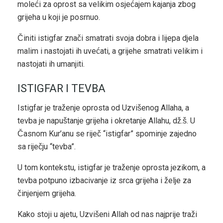
moleći za oprost sa velikim osjećajem kajanja zbog
grijeha u koji je posrnuo.
Činiti istigfar znači smatrati svoja dobra i lijepa djela
malim i nastojati ih uvećati, a grijehe smatrati velikim i
nastojati ih umanjiti.
ISTIGFAR I TEVBA
Istigfar je traženje oprosta od Uzvišenog Allaha, a
tevba je napuštanje grijeha i okretanje Allahu, dž.š. U
Časnom Kur’anu se riječ “istigfar” spominje zajedno
sa riječju “tevba”.
U tom kontekstu, istigfar je traženje oprosta jezikom, a
tevba potpuno izbacivanje iz srca grijeha i želje za
činjenjem grijeha.
Kako stoji u ajetu, Uzvišeni Allah od nas najprije traži