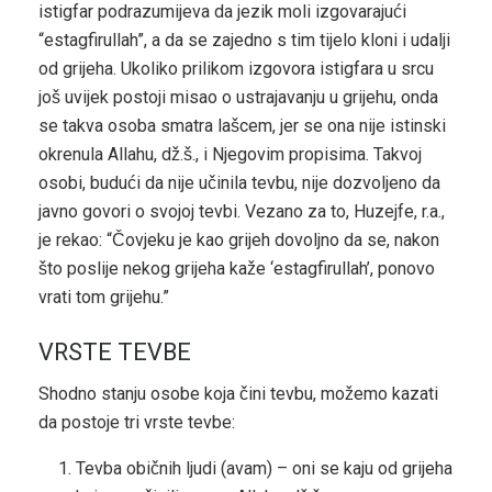
istigfar podrazumijeva da jezik moli izgovarajući
“estagfirullah”, a da se zajedno s tim tijelo kloni i udalji
od grijeha. Ukoliko prilikom izgovora istigfara u srcu
još uvijek postoji misao o ustrajavanju u grijehu, onda
se takva osoba smatra lašcem, jer se ona nije istinski
okrenula Allahu, dž.š., i Njegovim propisima. Takvoj
osobi, budući da nije učinila tevbu, nije dozvoljeno da
javno govori o svojoj tevbi. Vezano za to, Huzejfe, r.a.,
je rekao: “Čovjeku je kao grijeh dovoljno da se, nakon
što poslije nekog grijeha kaže ‘estagfirullah’, ponovo
vrati tom grijehu.”
VRSTE TEVBE
Shodno stanju osobe koja čini tevbu, možemo kazati
da postoje tri vrste tevbe:
Tevba običnih ljudi (avam) – oni se kaju od grijeha