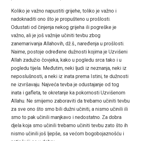
Koliko je važno napustiti grijehe, toliko je važno i
nadoknaditi ono što je propušteno u prošlosti.
Odustati od činjenja nekog grijeha ili pogreške je
važno, ali je još važnije učiniti tevbu zbog
zanemarivanja Allahovih, dž.š., naređenja u prošlosti.
Naime, postoje određene dužnosti kojima je Uzvišeni
Allah zadužio čovjeka, kako u pogledu srca tako i u
pogledu tijela. Međutim, neki ljudi iz neznanja, neki iz
neposlušnosti, a neki iz inata prema Istini, te dužnosti
ne izvršavaju. Najveća tevba je odustajanje od tog
inata i gafleta, te okretanje ka pokornosti Uzvišenom
Allahu. Ne smijemo zaboraviti da trebamo učiniti tevbu
za sve ono što smo bili dužni učiniti, a nismo učinili ili
smo to pak učinili manjkavo i nedostatno. Za dobra
djela koja smo učinili trebamo učiniti tevbu zato što ih
nismo učinili još ljepše, sa većom bogobojaznošću i