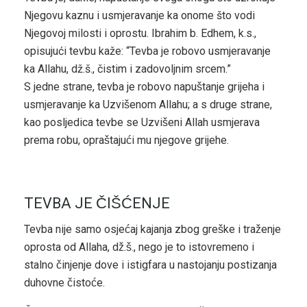
Njegovu kaznu i usmjeravanje ka onome što vodi
Njegovoj milosti i oprostu. Ibrahim b. Edhem, k.s.,
opisujući tevbu kaže: “Tevba je robovo usmjeravanje
ka Allahu, dž.š., čistim i zadovoljnim srcem.”
S jedne strane, tevba je robovo napuštanje grijeha i
usmjeravanje ka Uzvišenom Allahu; a s druge strane,
kao posljedica tevbe se Uzvišeni Allah usmjerava
prema robu, opraštajući mu njegove grijehe.
TEVBA JE ČIŠĆENJE
Tevba nije samo osjećaj kajanja zbog greške i traženje
oprosta od Allaha, dž.š., nego je to istovremeno i
stalno činjenje dove i istigfara u nastojanju postizanja
duhovne čistoće.