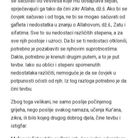
se sačuvati od vesvesa koje mu došaptava šejtan,
sprječavajući ga tako da čini zikr Allaha, dž.š. Ako bi se
čovjek sačuvao i od toga, ne bi se mogao sačuvati od
gafleta i nedostatka u znanju o Allahovom, dž.š., Zatu i
sifatima. Sve to su nedostaci različitih stepena, a za
sve njih postoje i uzroci. Da bi se ti nedostaci otklonili,
potrebno je pozabaviti se njihovim suprotnostima.
Dakle, potrebno je krenuti drugim putem, a to je put
tevbe. Iako su oblici i stepeni spomenutih
nedostataka različiti, nemoguće je da se čovjek u
potpunosti očisti od njih. Iz tog razloga potrebno je da
čini tevbu.
Zbog toga velikani, ne samo poslije počinjenog
grijeha, nego poslije svakog namaza, učenja Kur’ana,
zikra, ili bilo kojeg drugog dobrog djela, čine tevbu i
istigfar.