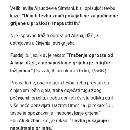
Veliki evlija Alauddevle Simnani, k.s., opisujući tevbu
kaže:
“Učiniti tevbu znači pokajati se za počinjene
grijehe u prošlosti i napustiti ih.”
Nije ispravno tražiti oprost od Allaha, dž.š., a
ustrajavati u činjenju istih grijeha.
Fuadajl b. Ijad, k.s., je rekao:
“Traženje oprosta od
Allaha, dž.š., a nenapuštanje grijeha je istigfar
Gazali, Ihjau ulumi ‘d-din, 1/566.
lažljivaca.”
(
)
Prema tome, onaj ko učini tevbu treba prestati sa
činjenjem loših djela, treba osjećati tugu zbog
počinjenih grijeha, i treba donijeti čvrstu odluku da ih
više neće ponavljati. Hazreti Omer, r.a., je rekao: “Cilj
tevbe je spoznavanje i neponavljanje grijeha.”
Ebu Ali Ruzbari, k.s., je rekao:
“Tevba je kajanje i
napuštanje grijeha.”