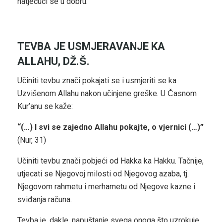
natječući se u dobru.
TEVBA JE USMJERAVANJE KA
ALLAHU, DŽ.Š.
Učiniti tevbu znači pokajati se i usmjeriti se ka
Uzvišenom Allahu nakon učinjene greške. U Časnom
Kur’anu se kaže:
“(…) I svi se zajedno Allahu pokajte, o vjernici (…)”
(Nur, 31)
Učiniti tevbu znači pobjeći od Hakka ka Hakku. Tačnije,
utjecati se Njegovoj milosti od Njegovog azaba, tj.
Njegovom rahmetu i merhametu od Njegove kazne i
sviđanja računa.
Tevba je, dakle, napuštanje svega onoga što uzrokuje