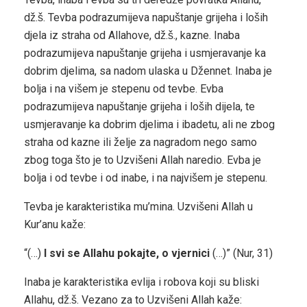
dž.š. Tevba podrazumijeva napuštanje grijeha i loših
djela iz straha od Allahove, dž.š., kazne. Inaba
podrazumijeva napuštanje grijeha i usmjeravanje ka
dobrim djelima, sa nadom ulaska u Džennet. Inaba je
bolja i na višem je stepenu od tevbe. Evba
podrazumijeva napuštanje grijeha i loših dijela, te
usmjeravanje ka dobrim djelima i ibadetu, ali ne zbog
straha od kazne ili želje za nagradom nego samo
zbog toga što je to Uzvišeni Allah naredio. Evba je
bolja i od tevbe i od inabe, i na najvišem je stepenu.
Tevba je karakteristika mu’mina. Uzvišeni Allah u
Kur’anu kaže:
“(…)
I svi se Allahu pokajte, o vjernici
(…)” (Nur, 31)
Inaba je karakteristika evlija i robova koji su bliski
Allahu, dž.š. Vezano za to Uzvišeni Allah kaže: