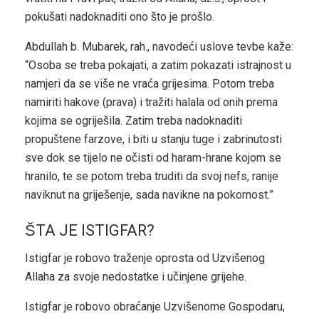
pokušati nadoknaditi ono što je prošlo.
Abdullah b. Mubarek, rah., navodeći uslove tevbe kaže:
“Osoba se treba pokajati, a zatim pokazati istrajnost u
namjeri da se više ne vraća grijesima. Potom treba
namiriti hakove (prava) i tražiti halala od onih prema
kojima se ogriješila. Zatim treba nadoknaditi
propuštene farzove, i biti u stanju tuge i zabrinutosti
sve dok se tijelo ne očisti od haram-hrane kojom se
hranilo, te se potom treba truditi da svoj nefs, ranije
naviknut na griješenje, sada navikne na pokornost.”
ŠTA JE ISTIGFAR?
Istigfar je robovo traženje oprosta od Uzvišenog
Allaha za svoje nedostatke i učinjene grijehe.
Istigfar je robovo obraćanje Uzvišenome Gospodaru,