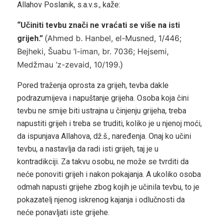
Allahov Poslanik, s.a.v.s., kaže:
“Učiniti tevbu znači ne vraćati se više na isti
Ahmed b. Hanbel, el-Musned, 1/446;
grijeh.”
(
Bejheki, Šuabu ‘l-iman, br. 7036; Hejsemi,
Medžmau ‘z-zevaid, 10/199.
)
Pored traženja oprosta za grijeh, tevba dakle
podrazumijeva i napuštanje grijeha. Osoba koja čini
tevbu ne smije biti ustrajna u činjenju grijeha, treba
napustiti grijeh i treba se truditi, koliko je u njenoj moći,
da ispunjava Allahova, dž.š., naređenja. Onaj ko učini
tevbu, a nastavlja da radi isti grijeh, taj je u
kontradikciji. Za takvu osobu, ne može se tvrditi da
neće ponoviti grijeh i nakon pokajanja. A ukoliko osoba
odmah napusti grijehe zbog kojih je učinila tevbu, to je
pokazatelj njenog iskrenog kajanja i odlučnosti da
neće ponavljati iste grijehe.