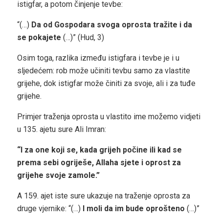
istigfar, a potom činjenje tevbe:
“(…)
Da od Gospodara svoga oprosta tražite i da
se pokajete
(…)” (Hud, 3)
Osim toga, razlika između istigfara i tevbe je i u
sljedećem: rob može učiniti tevbu samo za vlastite
grijehe, dok istigfar može činiti za svoje, ali i za tuđe
grijehe.
Primjer traženja oprosta u vlastito ime možemo vidjeti
u 135. ajetu sure Ali Imran:
“I za one koji se, kada grijeh počine ili kad se
prema sebi ogriješe, Allaha sjete i oprost za
grijehe svoje zamole.”
A 159. ajet iste sure ukazuje na traženje oprosta za
druge vjernike: “(…)
I moli da im bude oprošteno
(…)”