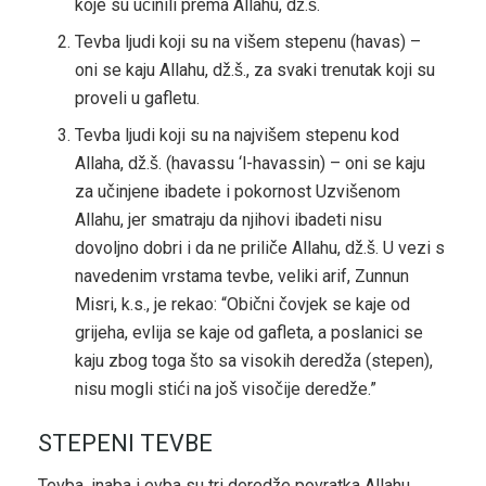
koje su učinili prema Allahu, dž.š.
Tevba ljudi koji su na višem stepenu (havas) –
oni se kaju Allahu, dž.š., za svaki trenutak koji su
proveli u gafletu.
Tevba ljudi koji su na najvišem stepenu kod
Allaha, dž.š. (havassu ‘l-havassin) – oni se kaju
za učinjene ibadete i pokornost Uzvišenom
Allahu, jer smatraju da njihovi ibadeti nisu
dovoljno dobri i da ne priliče Allahu, dž.š. U vezi s
navedenim vrstama tevbe, veliki arif, Zunnun
Misri, k.s., je rekao: “Obični čovjek se kaje od
grijeha, evlija se kaje od gafleta, a poslanici se
kaju zbog toga što sa visokih deredža (stepen),
nisu mogli stići na još visočije deredže.”
STEPENI TEVBE
Tevba, inaba i evba su tri deredže povratka Allahu,