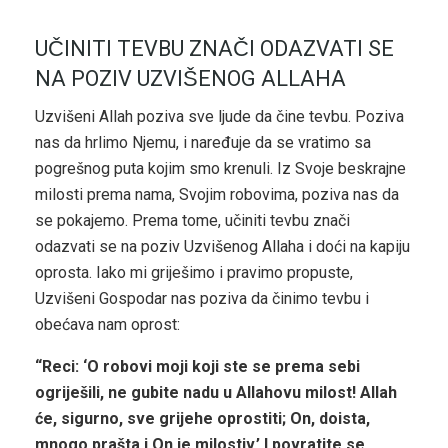
UČINITI TEVBU ZNAČI ODAZVATI SE
NA POZIV UZVIŠENOG ALLAHA
Uzvišeni Allah poziva sve ljude da čine tevbu. Poziva
nas da hrlimo Njemu, i naređuje da se vratimo sa
pogrešnog puta kojim smo krenuli. Iz Svoje beskrajne
milosti prema nama, Svojim robovima, poziva nas da
se pokajemo. Prema tome, učiniti tevbu znači
odazvati se na poziv Uzvišenog Allaha i doći na kapiju
oprosta. Iako mi griješimo i pravimo propuste,
Uzvišeni Gospodar nas poziva da činimo tevbu i
obećava nam oprost:
“Reci: ‘O robovi moji koji ste se prema sebi
ogriješili, ne gubite nadu u Allahovu milost! Allah
će, sigurno, sve grijehe oprostiti; On, doista,
mnogo prašta i On je milostiv.’ I povratite se