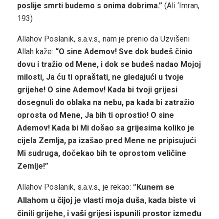
poslije smrti budemo s onima dobrima.”
(Ali ‘Imran,
193)
Allahov Poslanik, s.a.v.s., nam je prenio da Uzvišeni
Allah kaže:
“O sine Ademov! Sve dok budeš činio
dovu i tražio od Mene, i dok se budeš nadao Mojoj
milosti, Ja ću ti opraštati, ne gledajući u tvoje
grijehe! O sine Ademov! Kada bi tvoji grijesi
dosegnuli do oblaka na nebu, pa kada bi zatražio
oprosta od Mene, Ja bih ti oprostio! O sine
Ademov! Kada bi Mi došao sa grijesima koliko je
cijela Zemlja, pa izašao pred Mene ne pripisujući
Mi sudruga, dočekao bih te oprostom veličine
Zemlje!”
“Kunem se
Allahov Poslanik, s.a.v.s., je rekao:
Allahom u čijoj je vlasti moja duša, kada biste vi
činili grijehe, i vaši grijesi ispunili prostor između