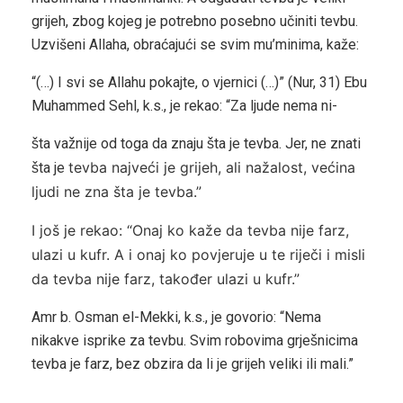
grijeh, zbog kojeg je potrebno posebno učiniti tevbu.
Uzvišeni Allaha, obraćajući se svim mu’minima, kaže:
“(…) I svi se Allahu pokajte, o vjernici (…)” (Nur, 31) Ebu
Muhammed Sehl, k.s., je rekao: “Za ljude nema ni-
šta važnije od toga da znaju šta je tevba. Jer, ne znati
tevba najveći je grijeh, ali nažalost, većina
šta je
ljudi ne zna šta
je tevba.”
I još je rekao: “Onaj ko kaže da tevba nije farz,
ulazi u
kufr. A i onaj ko povjeruje u te riječi i misli
da tevba nije
farz, također ulazi u kufr.”
Amr b. Osman el-Mekki, k.s., je govorio: “Nema
nikakve isprike za tevbu. Svim robovima grješnicima
tevba je farz, bez obzira da li je grijeh veliki ili mali.”