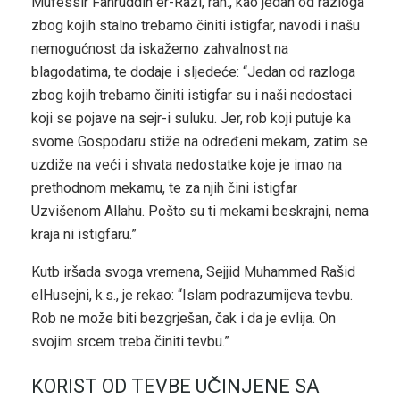
Mufessir Fahruddin er-Razi, rah., kao jedan od razloga
zbog kojih stalno trebamo činiti istigfar, navodi i našu
nemogućnost da iskažemo zahvalnost na
blagodatima, te dodaje i sljedeće: “Jedan od razloga
zbog kojih trebamo činiti istigfar su i naši nedostaci
koji se pojave na sejr-i suluku. Jer, rob koji putuje ka
svome Gospodaru stiže na određeni mekam, zatim se
uzdiže na veći i shvata nedostatke koje je imao na
prethodnom mekamu, te za njih čini istigfar
Uzvišenom Allahu. Pošto su ti mekami beskrajni, nema
kraja ni istigfaru.”
Kutb iršada svoga vremena, Sejjid Muhammed Rašid
elHusejni, k.s., je rekao: “Islam podrazumijeva tevbu.
Rob ne može biti bezgrješan, čak i da je evlija. On
svojim srcem treba činiti tevbu.”
KORIST OD TEVBE UČINJENE SA