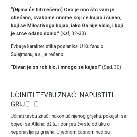
“(Njima će biti rečeno) Ovo je ono što vam je
obećano, svakome onome koji se kajao i čuvao,
koji se Milostivoga bojao, iako Ga nije vidio, i koji
je srce odano donio.”
(Kaf, 32-33)
Evba je karakteristika poslanika. U Kur’anu o
Sulejmanu, a.s., je rečeno:
“Divan je on rob bio, i mnogo se kajao!”
(Sad, 30)
UČINITI TEVBU ZNAČI NAPUSTITI
GRIJEHE
Učiniti tevbu znači, nakon učinjenog grijeha, pokajati se
bojeći se Allaha, dž.š., i donijeti čvrstu odluku o
neponavljanju grijeha. U jednom časnom hadisu