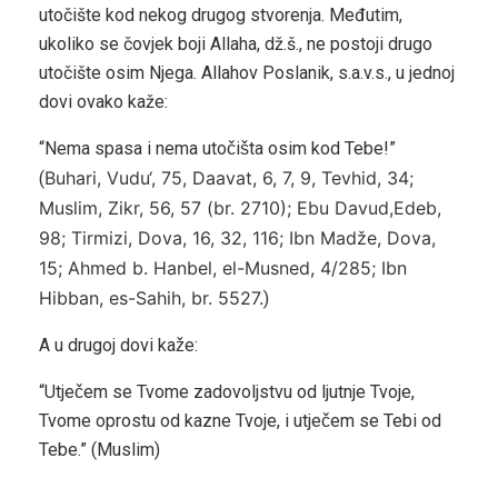
utočište kod nekog drugog stvorenja. Međutim,
ukoliko se čovjek boji Allaha, dž.š., ne postoji drugo
utočište osim Njega. Allahov Poslanik, s.a.v.s., u jednoj
dovi ovako kaže:
“Nema spasa i nema utočišta osim kod Tebe!”
Buhari, Vudu‘, 75, Daavat, 6, 7, 9, Tevhid, 34;
(
Muslim, Zikr, 56, 57 (br. 2710); Ebu Davud,Edeb,
98; Tirmizi, Dova, 16, 32, 116; Ibn Madže, Dova,
15; Ahmed b. Hanbel, el-Musned, 4/285; Ibn
Hibban, es-Sahih, br. 5527.
)
A u drugoj dovi kaže:
“Utječem se Tvome zadovoljstvu od ljutnje Tvoje,
Tvome oprostu od kazne Tvoje, i utječem se Tebi od
Tebe.” (Muslim)