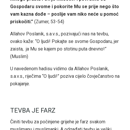
Gospodaru svome i pokorite Mu se prije nego što
vam kazna dođe – poslije vam niko neće u pomoć
priskočiti.”
(Zumer, 53-54)
Allahov Poslanik, s.a.v.s., pozivajući nas na tevbu,
ovako kaže: “O ljudi! Pokajte se svome Gospodaru, jer
zaista, ja Mu se kajem po stotinu puta dnevno!”
(Muslim)
U navedenom hadisu vidimo da Allahov Poslanik,
s.a.v.s., riječima “O ljudi!” poziva cijelo čovječanstvo na
pokajanje.
TEVBA JE FARZ
Činiti tevbu za počinjene grijehe je farz svakom
muslimanu i muslimanki. A odgađati tevbu je veliki