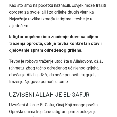
Kao što smo na početku naznačili, čovjek može tražiti
oprosta za svoje, ali i za grijehe drugih vjernika.
Najvažnija razlika između istigfara i tevbe je u
sljedećem:
Istigfar uopćeno ima značenje dove sa ciljem
traženja oprosta, dok je tevba konkretan stav i
djelovanje spram određenog grijeha.
Tevba je robovo traženje utočišta u Allahovom, dž.š.,
rahmetu, zbog tačno određenog učinjenog grijeha,
obećanje Allahu, dž.š., da neće ponoviti taj grijeh, i
traženje Njegove pomoći u tome.
UZVIŠENI ALLAH JE EL-GAFUR
Uzvišeni Allah je El-Gafur, Onaj Koji mnogo prašta.
Oprašta onima koji čine istigfar i prima pokajanje