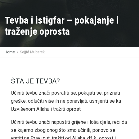
Tevba i istigfar – pokajanje i
traženje oprosta
Home
Sejjid Mubarek
ŠTA JE TEVBA?
Učiniti tevbu znači povratiti se, pokajati se, priznati
greške, odlučiti više ih ne ponavljati, usmjeriti se ka
Uzvišenom Allahu i tražiti oprost.
Učiniti tevbu znači napustiti grijehe i loša djela, reći da
se kajemo zbog onog što smo učinili, ponovo se
vratiti na Pravi put, tražiti od Allaha, dž.š., oprost i