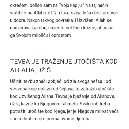
okrećem, došao sam na Tvoju kapiju.” Na taj način
vratit će se Allahu, dž.š., i tako svoja loša djela pretvori
u dobra. Nakon takvog povratka, i Uzvišeni Allah se
usmjerava ka robu, umjesto srdžbe i kazne, obasipa
ga Svojom milošću i oprostom.
TEVBA JE TRAŽENJE UTOČIŠTA KOD
ALLAHA, DŽ.Š.
Učiniti tevbu znači pobjeći od zla svoga nefsa i od
vesvesa koje dolaze od šejtana, te zatražiti utočište
kod Uzvišenog Allaha. Tevba je bježanje od Allahove,
dž.š., kazne ka Njegovom rahmetu. Svaki rob treba
potražiti utočište kod Njega, jer je Njegova milost veća
i od milosti majke prema svome djetetu.