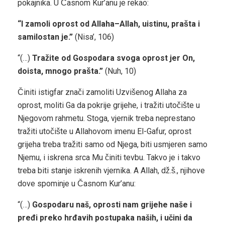
pokajnika. U Časnom Kur’anu je rekao:
“I zamoli oprost od Allaha–Allah, uistinu, prašta i
samilostan je.”
(Nisa’, 106)
“(…)
Tražite od Gospodara svoga oprost jer On,
doista, mnogo prašta.”
(Nuh, 10)
Činiti istigfar znači zamoliti Uzvišenog Allaha za
oprost, moliti Ga da pokrije grijehe, i tražiti utočište u
Njegovom rahmetu. Stoga, vjernik treba neprestano
tražiti utočište u Allahovom imenu El-Gafur, oprost
grijeha treba tražiti samo od Njega, biti usmjeren samo
Njemu, i iskrena srca Mu činiti tevbu. Takvo je i takvo
treba biti stanje iskrenih vjernika. A Allah, dž.š., njihove
dove spominje u Časnom Kur’anu:
“(…)
Gospodaru naš, oprosti nam grijehe naše i
pređi preko hrđavih postupaka naših, i učini da