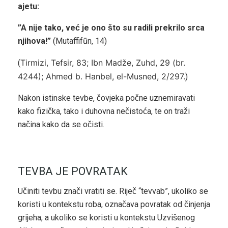
ajetu:
”A nije tako, već je ono što su radili prekrilo srca
njihova!”
(Mutaffifūn, 14)
Tirmizi, Tefsir, 83; Ibn Madže, Zuhd, 29 (br.
(
4244); Ahmed b. Hanbel, el-Musned, 2/297.
)
Nakon istinske tevbe, čovjeka počne uznemiravati
kako fizička, tako i duhovna nečistoća, te on traži
načina kako da se očisti.
TEVBA JE POVRATAK
Učiniti tevbu znači vratiti se. Riječ “tevvab”, ukoliko se
koristi u kontekstu roba, označava povratak od činjenja
grijeha, a ukoliko se koristi u kontekstu Uzvišenog