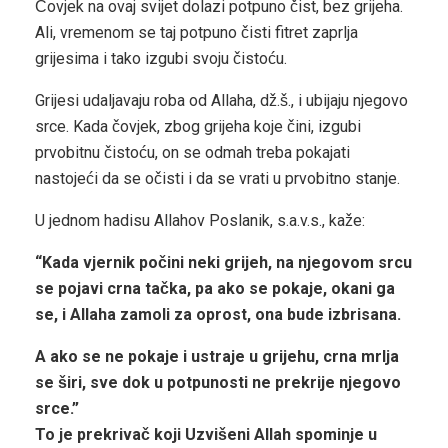
Čovjek na ovaj svijet dolazi potpuno čist, bez grijeha.
Ali, vremenom se taj potpuno čisti fitret zaprlja
grijesima i tako izgubi svoju čistoću.
Grijesi udaljavaju roba od Allaha, dž.š., i ubijaju njegovo
srce. Kada čovjek, zbog grijeha koje čini, izgubi
prvobitnu čistoću, on se odmah treba pokajati
nastojeći da se očisti i da se vrati u prvobitno stanje.
U jednom hadisu Allahov Poslanik, s.a.v.s., kaže:
“Kada vjernik počini neki grijeh, na njegovom srcu
se pojavi crna tačka, pa ako se pokaje, okani ga
se, i Allaha zamoli za oprost, ona bude izbrisana.
A ako se ne pokaje i ustraje u grijehu, crna mrlja
se širi, sve dok u potpunosti ne prekrije njegovo
srce.”
To je prekrivač koji Uzvišeni Allah spominje u