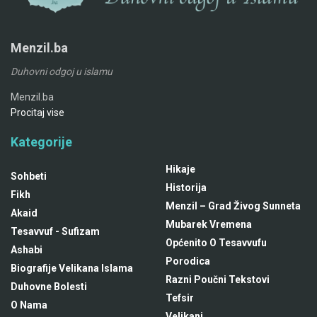
Menzil.ba
Duhovni odgoj u islamu
Menzil.ba
Procitaj vise
Kategorije
Hikaje
Sohbeti
Historija
Fikh
Menzil – Grad Živog Sunneta
Akaid
Mubarek Vremena
Tesavvuf - Sufizam
Općenito O Tesavvufu
Ashabi
Porodica
Biografije Velikana Islama
Razni Poučni Tekstovi
Duhovne Bolesti
Tefsir
O Nama
Velikani