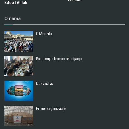
Edeb I Ahlak
O nama
O Menzilu
Prostorije i termini okupljanja
Izdavaštvo
Firme i organizacije