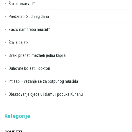
Šta je tesavvuf?
Predznaci Sudnjeg dana
Zašto nam treba muršid?
Šta je bejat?
Svaki priznati mezheb jedna kapija
Duhovne bolesti i doktori
Intisab – vezanje se za potpunog muršida
Obrazovanje djece u islamu i poduka Kur’anu
Kategorije