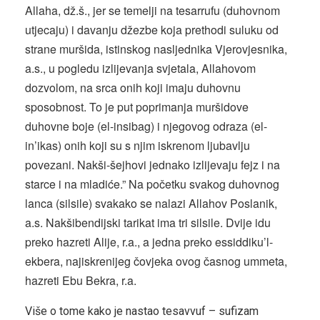
Allaha, dž.š., jer se temelji na tesarrufu (duhovnom
utjecaju) i davanju džezbe koja prethodi suluku od
strane muršida, istinskog nasljednika Vjerovjesnika,
a.s., u pogledu izlijevanja svjetala, Allahovom
dozvolom, na srca onih koji imaju duhovnu
sposobnost. To je put poprimanja muršidove
duhovne boje (el-insibag) i njegovog odraza (el-
in’ikas) onih koji su s njim iskrenom ljubavlju
povezani. Nakši-šejhovi jednako izlijevaju fejz i na
starce i na mladiće.” Na početku svakog duhovnog
lanca (silsile) svakako se nalazi Allahov Poslanik,
a.s. Nakšibendijski tarikat ima tri silsile. Dvije idu
preko hazreti Alije, r.a., a jedna preko essiddiku’l-
ekbera, najiskrenijeg čovjeka ovog časnog ummeta,
hazreti Ebu Bekra, r.a.
Više o tome kako je nastao tesavvuf – sufizam