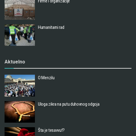
Firme i organizacije
Humanitarni rad
Aktuelno
O Menzilu
Uloga zikra na putu duhovnog odgoja
Šta je tesavvuf?