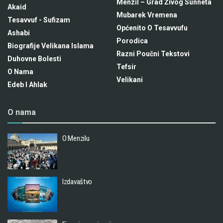
Menzil – Grad Živog Sunneta
Akaid
Mubarek Vremena
Tesavvuf - Sufizam
Općenito O Tesavvufu
Ashabi
Porodica
Biografije Velikana Islama
Razni Poučni Tekstovi
Duhovne Bolesti
Tefsir
O Nama
Velikani
Edeb I Ahlak
O nama
O Menzilu
Izdavaštvo