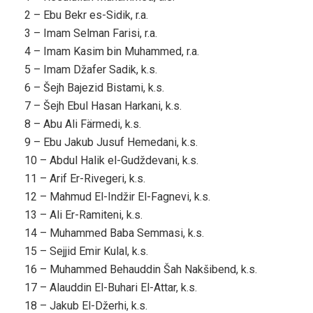
2 – Ebu Bekr es-Sidik, r.a.
3 – Imam Selman Farisi, r.a.
4 – Imam Kasim bin Muhammed, r.a.
5 – Imam Džafer Sadik, k.s.
6 – Šejh Bajezid Bistami, k.s.
7 – Šejh Ebul Hasan Harkani, k.s.
8 – Abu Ali Färmedi, k.s.
9 – Ebu Jakub Jusuf Hemedani, k.s.
10 – Abdul Halik el-Gudždevani, k.s.
11 – Arif Er-Rivegeri, k.s.
12 – Mahmud El-Indžir El-Fagnevi, k.s.
13 – Ali Er-Ramiteni, k.s.
14 – Muhammed Baba Semmasi, k.s.
15 – Sejjid Emir Kulal, k.s.
16 – Muhammed Behauddin Šah Nakšibend, k.s.
17 – Alauddin El-Buhari El-Attar, k.s.
18 – Jakub El-Džerhi, k.s.