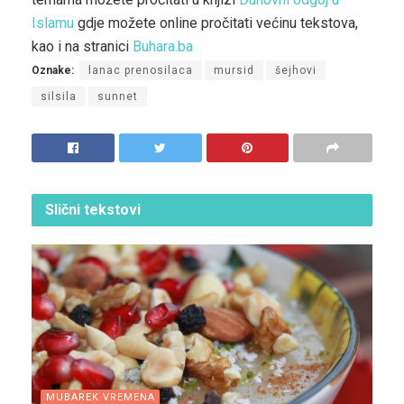
Islamu
gdje možete online pročitati većinu tekstova,
kao i na stranici
Buhara.ba
Oznake:
lanac prenosilaca
mursid
šejhovi
silsila
sunnet
Slični
tekstovi
MUBAREK VREMENA