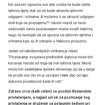
biti sasvim ispravna sve dok osoba ne bude radila
njihova djela, dok se ne bude ukrasila njihovim
odgojem i vrlinama. A možemo li se ukrasiti odgojem
onih koje ne poznajemo?! Iskreni murid se neće
zadovoljiti samo poznavanjem imena svojih šejhova,
nego će nastojati da se upozna sa njihovim djelima i
vrlinama koje su ih odnijele u Hakkovo prisustvo.
Jedan od nakšibendijskih velikana je rekao:
“Poznavanje svojstava prethodnih šejhova može biti
korisnije muridu od toga da vidi njihova tijela. Murid
može biti zadebljane ljudske dimenzije, pa da u njega
ne prođe ono što im je uzvišeni Hakk dao od tajni
duhovne posebnosti kada ih vidi.”
Zdravo srce (kalb selim) se postiže Božanskim
privlačenjem, a najjači uzrok za postizanje tog
privlačenja je druženje sa potpunim šejhom pri