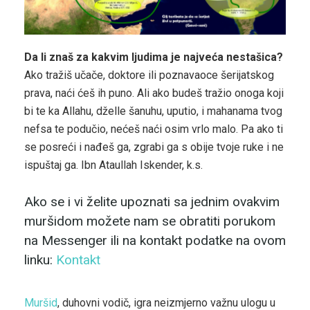
Da li znaš za kakvim ljudima je najveća nestašica?
Ako tražiš učače, doktore ili poznavaoce šerijatskog
prava, naći ćeš ih puno. Ali ako budeš tražio onoga koji
bi te ka Allahu, dželle šanuhu, uputio, i mahanama tvog
nefsa te podučio, nećeš naći osim vrlo malo. Pa ako ti
se posreći i nađeš ga, zgrabi ga s obije tvoje ruke i ne
ispuštaj ga. Ibn Ataullah Iskender, k.s.
Ako se i vi želite upoznati sa jednim ovakvim
muršidom možete nam se obratiti porukom
na Messenger ili na kontakt podatke na ovom
linku:
Kontakt
Muršid
, duhovni vodič, igra neizmjerno važnu ulogu u