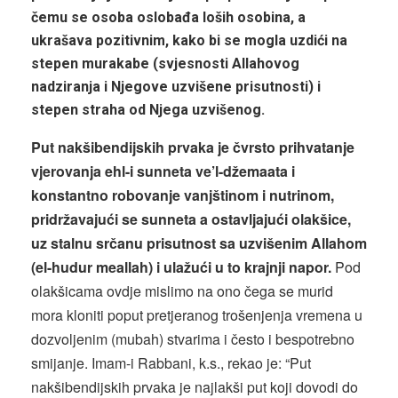
čemu se osoba oslobađa loših osobina, a
ukrašava pozitivnim, kako bi se mogla uzdići na
stepen murakabe (svjesnosti Allahovog
nadziranja i Njegove uzvišene prisutnosti) i
stepen straha od Njega uzvišenog.
Put nakšibendijskih prvaka je čvrsto prihvatanje
vjerovanja ehl-i sunneta ve’l-džemaata i
konstantno robovanje vanjštinom i nutrinom,
pridržavajući se sunneta a ostavljajući olakšice,
uz stalnu srčanu prisutnost sa uzvišenim Allahom
(el-hudur meallah) i ulažući u to krajnji napor.
Pod
olakšicama ovdje mislimo na ono čega se murid
mora kloniti poput pretjeranog trošenjenja vremena u
dozvoljenim (mubah) stvarima i često i bespotrebno
smijanje. Imam-i Rabbani, k.s., rekao je: “Put
nakšibendijskih prvaka je najlakši put koji dovodi do