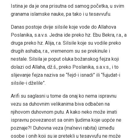
Istina je da je ona prisutna od samog početka, u svim
granama islamske nauke, pa tako i u tesavvufu.
Danas postoje dvije silsile koje vode do Allahova
Poslanika, s.a.v.s. Jedna ide preko hz. Ebu Bekra, r.a., a
druga preko hz. Alija, r.a. Silsile koje su vodile preko
drugih ashaba, r.a., vremenom su se prekinule i
nestale. Silsila je poput oluka božanskog fejza koji
dolazi od Allaha, dž.š., preko Poslanika, s.a.v.s., i to
slijevanje fejza naziva se “fejd-i isnadi” ili “fujudat-i
silsile-i dželile”.
Arifi su saglasni u tome da onaj ko nema ispravnu
vezu sa duhovnim velikanima biva odbačen na
njihovom duhovnom putu. A kako neko može imati
ispravnu povezanost sa onim ljudima koje uopće ne
poznaje?! Duhovna veza (ma‘nevi rabita) između
osobe i onih koji su je pretekli u tesavvufu ne može