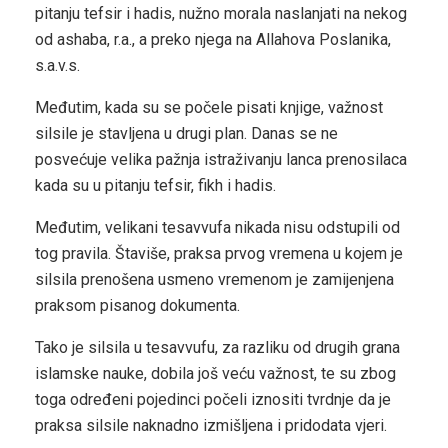
pitanju tefsir i hadis, nužno morala naslanjati na nekog
od ashaba, r.a., a preko njega na Allahova Poslanika,
s.a.v.s.
Međutim, kada su se počele pisati knjige, važnost
silsile je stavljena u drugi plan. Danas se ne
posvećuje velika pažnja istraživanju lanca prenosilaca
kada su u pitanju tefsir, fikh i hadis.
Međutim, velikani tesavvufa nikada nisu odstupili od
tog pravila. Štaviše, praksa prvog vremena u kojem je
silsila prenošena usmeno vremenom je zamijenjena
praksom pisanog dokumenta.
Tako je silsila u tesavvufu, za razliku od drugih grana
islamske nauke, dobila još veću važnost, te su zbog
toga određeni pojedinci počeli iznositi tvrdnje da je
praksa silsile naknadno izmišljena i pridodata vjeri.