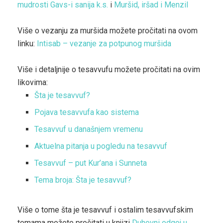
mudrosti Gavs-i sanija k.s.
i
Muršid, iršad i Menzil
Više o vezanju za muršida možete pročitati na ovom
linku:
Intisab – vezanje za potpunog muršida
Više i detaljnije o tesavvufu možete pročitati na ovim
likovima:
Šta je tesavvuf?
Pojava tesavvufa kao sistema
Tesavvuf u današnjem vremenu
Aktuelna pitanja u pogledu na tesavvuf
Tesavvuf – put Kur’ana i Sunneta
Tema broja: Šta je tesavvuf?
Više o tome šta je tesavvuf i ostalim tesavvufskim
temama možete pročitati u knjizi
Duhovni odgoj u