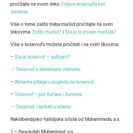
pročitajte na ovom linku:
Pojava tesavvufa kao
sistema
Više o tome zašto treba muršid pročitajte na ovim
linkovima:
Zašto muršid?
i
Šta je to posao muršida?
Više o tesavvufu možete pročitati i na ovim likovima:
–
Šta je tesavvuf – sufizam?
–
Tesavvuf u današnjem vremenu
–
Aktuelna pitanja u pogledu na tesavvuf
–
Tesavvuf – put Kur’ana i Sunneta
– Tesavvuf i tarikati u islamu
Nakšibendijsko-halidijska silsila od Muhammeda, a.s.
1 – Resulullah Muhammed, a.s.