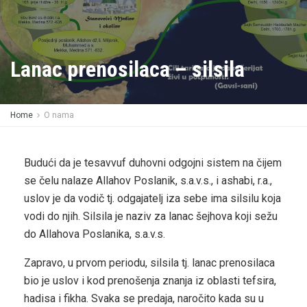
Lanac prenosilaca – silsila
Home
O nama
Budući da je tesavvuf duhovni odgojni sistem na čijem
se čelu nalaze Allahov Poslanik, s.a.v.s., i ashabi, r.a.,
uslov je da vodič tj. odgajatelj iza sebe ima silsilu koja
vodi do njih. Silsila je naziv za lanac šejhova koji sežu
do Allahova Poslanika, s.a.v.s.
Zapravo, u prvom periodu, silsila tj. lanac prenosilaca
bio je uslov i kod prenošenja znanja iz oblasti tefsira,
hadisa i fikha. Svaka se predaja, naročito kada su u