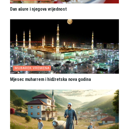
Dan ašure i njegova vrijednost
MUBAREK VREMENA
Mjesec muharrem i hidžretska nova godina