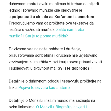
duhovnom rastu i svaki musliman bi trebao da slijedi
jednog ispravnog muršida čije djelovanje je
u
potpunosti u skladu sa Kur’anom i sunnetom
.
Preporučujemo vam da pročitate ove tekstove da
naučite o važnosti muršida:
Zašto nam treba
muršid?
i
Šta je to posao muršida?
Pozivamo vas na naše sohbete i druženja,
prisustvovanje sohbetima i druženje nije uvjetovano
vezivanjem za muršida – svi imaju pravo prisustvovati
i sudjelovati u aktivnostima!
Svi ste dobrodošli.
Detaljnije o duhovnom odgoju i tesavvufu pročitajte na
linku:
Pojava tesavvufa kao sistema
.
Detaljnije o Menzilu i našim muršidima saznajte na
ovim linkovima:
O Menzilu
,
Biografija, savjeti i