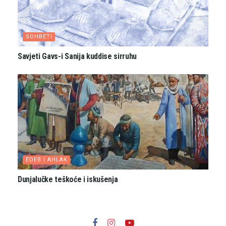
SOHBETI
Savjeti Gavs-i Sanija kuddise sirruhu
EDEB I AHLAK
Dunjalučke teškoće i iskušenja