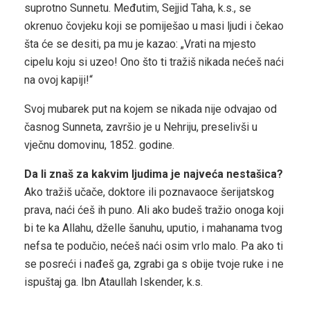
suprotno Sunnetu. Međutim, Sejjid Taha, k.s., se
okrenuo čovjeku koji se pomiješao u masi ljudi i čekao
šta će se desiti, pa mu je kazao: „Vrati na mjesto
cipelu koju si uzeo! Ono što ti tražiš nikada nećeš naći
na ovoj kapiji!“
Svoj mubarek put na kojem se nikada nije odvajao od
časnog Sunneta, završio je u Nehriju, preselivši u
vječnu domovinu, 1852. godine.
Da li znaš za kakvim ljudima je najveća nestašica?
Ako tražiš učače, doktore ili poznavaoce šerijatskog
prava, naći ćeš ih puno. Ali ako budeš tražio onoga koji
bi te ka Allahu, dželle šanuhu, uputio, i mahanama tvog
nefsa te podučio, nećeš naći osim vrlo malo. Pa ako ti
se posreći i nađeš ga, zgrabi ga s obije tvoje ruke i ne
ispuštaj ga. Ibn Ataullah Iskender, k.s.