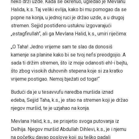
neko drži uzde. Kada se okrenuo, ugledao je Mevlanu
Halida, k.s. Taj veliki evlija, kako bi mu pomogao da se
popne na konja, u jednoj ruci je držao uzde, a u drugoj
stremen. Sejjid postiđeno ustuknu izgovarajući
„estagfirullah“, ali ga Mevlana Halid, k.s., umiri riječima:
„O Taha! Jedno vrijeme sam te slao da donosiš
kamenje sa planine kako bi se tvoj nefs preodgojio. A
sada ti držim stremen, što iz moje odanosti ehl-i bejtu,
što zbog visokih duhovnih stepena koje si za kratko
vrijeme postigao. Nemoj bježati od toga!“
Budući da je u tesavvufu naredba muršida iznad
edeba, Sejjid Taha, k.s., je stao na stremen koji je držao
njegov muršid, te je uzjahao na konja.
Mevlana Halid, k.s., se prisjetio svoga putovanja iz
Delhija. Njegov muršid Abdullah Dihlevi, k.s., je i njemu
na početku davao poslove koji su teško padali