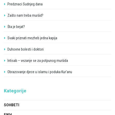
Predznaci Sudnjeg dana
Zašto nam treba muršid?
Šta je bejat?
Svaki priznati mezheb jedna kapija
Duhovne bolesti i doktori
Intisab – vezanje se za potpunog muršida
Obrazovanje djece u islamu i poduka Kur’anu
Kategorije
SOHBETI
FIKH