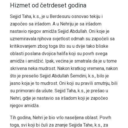
Hizmet od četrdeset godina
Sejjid Taha, k.s., je u Berdesuru osnovao tekiju i
započeo sa iršadom. A u Nehriju je sa iršadom
nastavio njegov amidža Sejjid Abdullah. Oni koje je
uznemiravala njihova svjetlost odmah su započeli sa
kritikovanjem zbog toga što su u dvije tako bliske
oblasti poslana dvojica halifa koji su povrh svega
amidža i amidžić. Ipak, većina je smatrala da je u tome
skrivena neka mudrost. Nakon kratkog vremena, nakon
što je preselio Sejjid Abdullah Šemdini, k.s., bilo je
jasno koja je to mudrost. Oni koji su pravili smutnju, bili
su primorani da ušute. Sejjid Taha, k.s., je prešao u
Nehri, gdje je nastavio sa iršadom koji je započeo
njegov amidža.
Tih godina, Nehri je bio vrlo naseljena oblast. Povrh
toga, svi koji bi čuli za znanje Sejjida Tahe, k.s., za