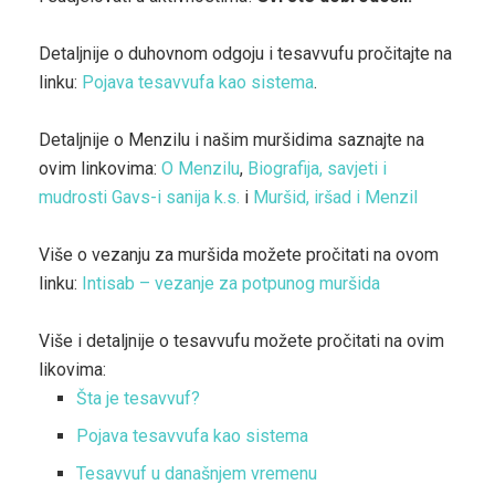
Detaljnije o duhovnom odgoju i tesavvufu pročitajte na
linku:
Pojava tesavvufa kao sistema
.
Detaljnije o Menzilu i našim muršidima saznajte na
ovim linkovima:
O Menzilu
,
Biografija, savjeti i
mudrosti Gavs-i sanija k.s.
i
Muršid, iršad i Menzil
Više o vezanju za muršida možete pročitati na ovom
linku:
Intisab – vezanje za potpunog muršida
Više i detaljnije o tesavvufu možete pročitati na ovim
likovima:
Šta je tesavvuf?
Pojava tesavvufa kao sistema
Tesavvuf u današnjem vremenu