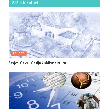
Slični
tekstovi
SOHBETI
Savjeti Gavs-i Sanija kuddise sirruhu