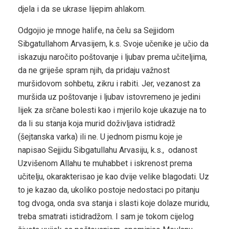
djela i da se ukrase lijepim ahlakom.
Odgojio je mnoge halife, na čelu sa Sejjidom
Sibgatullahom Arvasijem, k.s. Svoje učenike je učio da
iskazuju naročito poštovanje i ljubav prema učiteljima,
da ne griješe spram njih, da pridaju važnost
muršidovom sohbetu, zikru i rabiti. Jer, vezanost za
muršida uz poštovanje i ljubav istovremeno je jedini
lijek za srčane bolesti kao i mjerilo koje ukazuje na to
da li su stanja koja murid doživljava istidradž
(šejtanska varka) ili ne. U jednom pismu koje je
napisao Sejjidu Sibgatullahu Arvasiju, k.s.,
odanost
Uzvišenom Allahu te muhabbet i iskrenost prema
učitelju, okarakterisao je kao dvije velike blagodati. Uz
to je kazao da, ukoliko postoje nedostaci po pitanju
tog dvoga, onda sva stanja i slasti koje dolaze muridu,
treba smatrati istidradžom. I sam je tokom cijelog