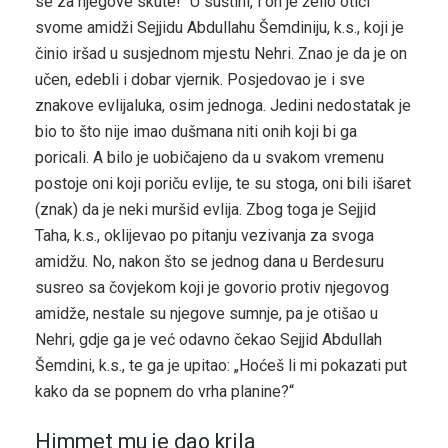
se za njegove skute!“ U suštini, i on je želio otići
svome amidži Sejjidu Abdullahu Šemdiniju, k.s., koji je
činio iršad u susjednom mjestu Nehri. Znao je da je on
učen, edebli i dobar vjernik. Posjedovao je i sve
znakove evlijaluka, osim jednoga. Jedini nedostatak je
bio to što nije imao dušmana niti onih koji bi ga
poricali. A bilo je uobičajeno da u svakom vremenu
postoje oni koji poriču evlije, te su stoga, oni bili išaret
(znak) da je neki muršid evlija. Zbog toga je Sejjid
Taha, k.s., oklijevao po pitanju vezivanja za svoga
amidžu. No, nakon što se jednog dana u Berdesuru
susreo sa čovjekom koji je govorio protiv njegovog
amidže, nestale su njegove sumnje, pa je otišao u
Nehri, gdje ga je već odavno čekao Sejjid Abdullah
Šemdini, k.s., te ga je upitao: „Hoćeš li mi pokazati put
kako da se popnem do vrha planine?“
Himmet mu je dao krila