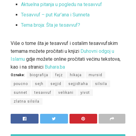
Aktuelna pitanja u pogledu na tesavvuf
Tesavvuf – put Kur’ana i Sunneta
Tema broja: Šta je tesavvuf?
Više o tome šta je tesavvuf i ostalim tesavvufskim
temama možete pročitati u knjizi
Duhovni odgoj u
Islamu
gdje možete online pročitati većinu tekstova,
kao i na stranici
Buhara.ba
Oznake:
biografija
fejz
hikaja
mursid
poucno
sejh
sejjid
sejjidtaha
silsila
sunnet
tesavvuf
velikani
yivot
zlatna silsila