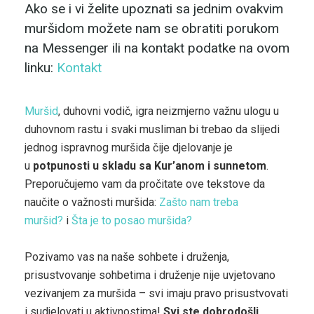
Ako se i vi želite upoznati sa jednim ovakvim
muršidom možete nam se obratiti porukom
na Messenger ili na kontakt podatke na ovom
linku:
Kontakt
Muršid
, duhovni vodič, igra neizmjerno važnu ulogu u
duhovnom rastu i svaki musliman bi trebao da slijedi
jednog ispravnog muršida čije djelovanje je
u
potpunosti u skladu sa Kur’anom i sunnetom
.
Preporučujemo vam da pročitate ove tekstove da
naučite o važnosti muršida:
Zašto nam treba
muršid?
i
Šta je to posao muršida?
Pozivamo vas na naše sohbete i druženja,
prisustvovanje sohbetima i druženje nije uvjetovano
vezivanjem za muršida – svi imaju pravo prisustvovati
i sudjelovati u aktivnostima!
Svi ste dobrodošli.