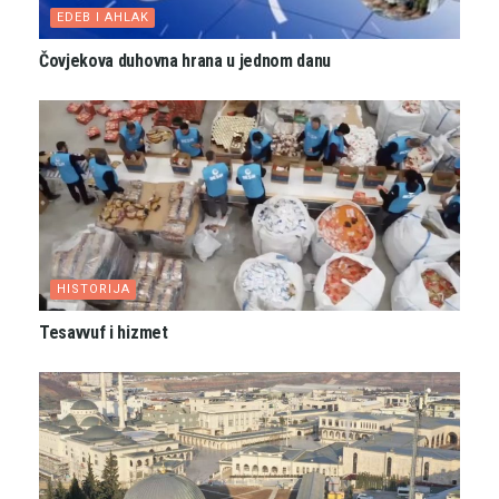
EDEB I AHLAK
Čovjekova duhovna hrana u jednom danu
HISTORIJA
Tesavvuf i hizmet