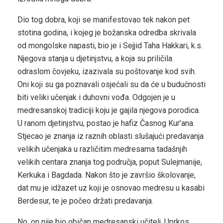
Dio tog dobra, koji se manifestovao tek nakon pet
stotina godina, i kojeg je božanska odredba skrivala
od mongolske napasti, bio je i Sejjid Taha Hakkari, k.s.
Njegova stanja u djetinjstvu, a koja su priličila
odraslom čovjeku, izazivala su poštovanje kod svih.
Oni koji su ga poznavali osjećali su da će u budućnosti
biti veliki učenjak i duhovni vođa. Odgojen je u
medresanskoj tradiciji koju je gajila njegova porodica.
U ranom djetinjstvu, postao je hafiz Časnog Kur’ana.
Stjecao je znanja iz raznih oblasti slušajući predavanja
velikih učenjaka u različitim medresama tadašnjih
velikih centara znanja tog područja, poput Sulejmanije,
Kerkuka i Bagdada. Nakon što je završio školovanje,
dat mu je idžazet uz koji je osnovao medresu u kasabi
Berdesur, te je počeo držati predavanja.
No, on nije bio običan medresanski učitelj. Uprkos