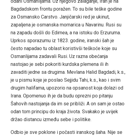
odani Osmanlijama. Uz njegovo zalaganje, Iran je na
Bagdadskom frontu poražen. To su bile teške godine
za Osmansko Carstvo. Janjičarski red je ukinut,
zapaljena je osmanska mornarica u Navarinu. Rusi su
na zapadu došli do Edirnea, a na istoku do Erzuruma.
Uprkos sporazumu iz 1823. godine, iranski šah je
često napadao tu oblast koristivši teškoće koje su
Osmanlijama zadavali Rusi. Uz razna obećanja
nastojao je sebi pokoriti kurdska plemena ili ih
zavaditi jedne sa drugima. Mevlana Halid Bagdadi, k.s.,
je u pismu koje je poslao Sejjidu Tahi, k.s., kao i svim
drugim halifama, upozorio na opsanost koja dolazi od
Irana. Opomenuo ih je da budu oprezni po pitanju
Šahovih nastojanja da im se približi. A on sam je ostao
odan tom principu do kraja života. Svakako je uvijek
držao distancu između sebe i politike.
Odbio je sve poklone i počasti iranskog šaha. Nije se