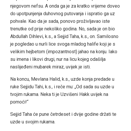
njegovom nefsu. A onda ga je za kratko vrijeme doveo
do upotpunjenja duhovnog putovanja i ispratio ga uz
pohvale. Kao da je sada, ponovo proživljavao iste
trenutke od prije nekoliko godina. No, sada je on bio
Abdullah Dihlevi, k.s., a Sejjid Taha, k.s., on. Samilosno
je pogledao u nurli lice svoga mladog halife koji je s
velikim hejbetom (impozantnost) jahao na konju. Iako
su imena i likovi drugi, nur na licu kojeg odašilja
naslijeđeni mubarek miraz, uvijek je isti.
Na koncu, Mevlana Halid, k.s., uzde konja predade u
ruke Sejjidu Tahi, k.s., i reče mu: „Od sada su uzde u
tvojim rukama. Neka ti je Uzvišeni Hakk uvijek na
pomoći!“
Sejjid Taha će pune četrdeset i dvije godine držati te
uzde u svojim rukama.