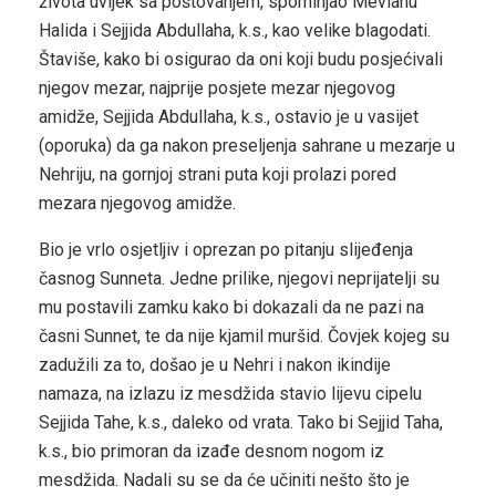
života uvijek sa poštovanjem, spominjao Mevlanu
Halida i Sejjida Abdullaha, k.s., kao velike blagodati.
Štaviše, kako bi osigurao da oni koji budu posjećivali
njegov mezar, najprije posjete mezar njegovog
amidže, Sejjida Abdullaha, k.s., ostavio je u vasijet
(oporuka) da ga nakon preseljenja sahrane u mezarje u
Nehriju, na gornjoj strani puta koji prolazi pored
mezara njegovog amidže.
Bio je vrlo osjetljiv i oprezan po pitanju slijeđenja
časnog Sunneta. Jedne prilike, njegovi neprijatelji su
mu postavili zamku kako bi dokazali da ne pazi na
časni Sunnet, te da nije kjamil muršid. Čovjek kojeg su
zadužili za to, došao je u Nehri i nakon ikindije
namaza, na izlazu iz mesdžida stavio lijevu cipelu
Sejjida Tahe, k.s., daleko od vrata. Tako bi Sejjid Taha,
k.s., bio primoran da izađe desnom nogom iz
mesdžida. Nadali su se da će učiniti nešto što je