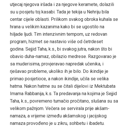
utjecaj njegova iršada i za njegove keramete, dolazili
su u posjetu toj kasabi. Tada je tekija u Nehriju bila
centar cijele oblasti. Prilikom svakog obroka kuhala se
hrana u velikim kazanima kako bi se ugostilo na
hiljade ljudi. Tim intenzivnim tempom, uz redovan
program, hizmet se nastavio više od četrdeset
godina. Sejjid Taha, k.s., bi svakog jutra, nakon što bi
obavio duha-namaz, obilazio medrese. Razgovarao je
sa muderisima, provjeravao napredak učenika, i
rješavao probleme, ukoliko ih je bilo. Do ikindije je
primao posjetioce, a nakon ikindije, učila se velika
hatma. Nakon hatme su se čitali dijelovi iz Mektubata
Imama Rabbanija, k.s. Ta predavanja na kojima je Sejjid
Taha, k.s., povremeno tumačio pročitano, slušana su sa
velikom pažnjom. Večera se servirala prije akšam-
namaza, a vrijeme između akšamskog i jacijskog
namaza provođeno je u zikru, sohbetu i ibadetu.