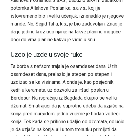
Allahova Poslanika, s.a.v.s., zadužio takvim zadatkom
potomka Allahova Poslanika, s.a.v.s., koji je
istovremeno bio i veliki učenjak, iznenadilo je njegove
muride. No, Sejjid Taha, k.s., je bio zadovoljan. Znao je
da je jedino kroz uspinjanje na takve planine moguće
doći do vrha planine kakvu je vidio u snu.
Uzeo je uzde u svoje ruke
Ta borba s nefsom trajala je osamdeset dana. U tih
osamdeset dana, prelazio je stepen po stepen i
uzdizao se ka visinama. A onda je, kao posjednik
kešf-u kerameta, uz dozvolu za iršad, poslan u
Berdesur. Na ispraćaju iz Bagdada okupio se veliki
džemat. Smatrajući da je suprotno edebu da uzjaše na
konja pred muršidom, jedno vrijeme je hodao vodeći
konja. Tek kada se prilično udaljio od džemata, odlučio
je da uzjaše na konja, ali u tom trenutku primijeti da