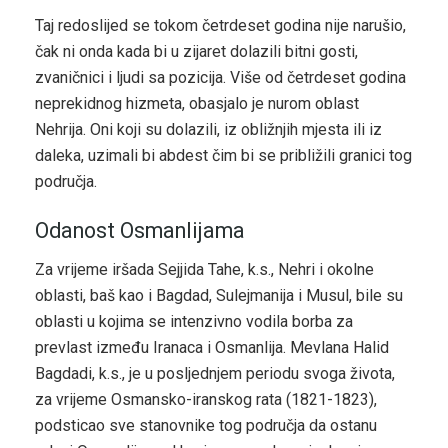
Taj redoslijed se tokom četrdeset godina nije narušio,
čak ni onda kada bi u zijaret dolazili bitni gosti,
zvaničnici i ljudi sa pozicija. Više od četrdeset godina
neprekidnog hizmeta, obasjalo je nurom oblast
Nehrija. Oni koji su dolazili, iz obližnjih mjesta ili iz
daleka, uzimali bi abdest čim bi se približili granici tog
područja.
Odanost Osmanlijama
Za vrijeme iršada Sejjida Tahe, k.s., Nehri i okolne
oblasti, baš kao i Bagdad, Sulejmanija i Musul, bile su
oblasti u kojima se intenzivno vodila borba za
prevlast između Iranaca i Osmanlija. Mevlana Halid
Bagdadi, k.s., je u posljednjem periodu svoga života,
za vrijeme Osmansko-iranskog rata (1821-1823),
podsticao sve stanovnike tog područja da ostanu