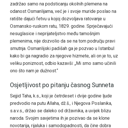
zadržao samo na podsticanju okolnih plemena na
odanost Osmanlijama, već je i svoje muride poslao na
ratište dajući fetvu u kojoj dozvoljava ratovanje u
Osmansko-ruskom ratu, 1829. godine. Sprječavajući
nesuglasice i neprijateljstvo među tamošnjim
plemenima, nije dozvolio da se na tom području pravi
smutnja. Osmanlijski padišah ga je pozvao u Istanbul
kako bi ga nagradio za njegove hizmete, ali on je to, uz
veliku poniznost, odbio kazavši: „Mi smo samo učinili
ono što nam je dužnost.“
Osjetljivost po pitanju časnog Sunneta
Sejjid Taha, k.s., koji je četrdeset i dvije godine ljude
predvodio na putu Allaha, dž.š., i Njegova Poslanika,
s.a.v.s., držao se daleko od državnika, a uvijek blizu
naroda. Svojim savjetima ih je pozivao da se klone
novotarija, rijaluka i samodopadnosti, da čine dobra