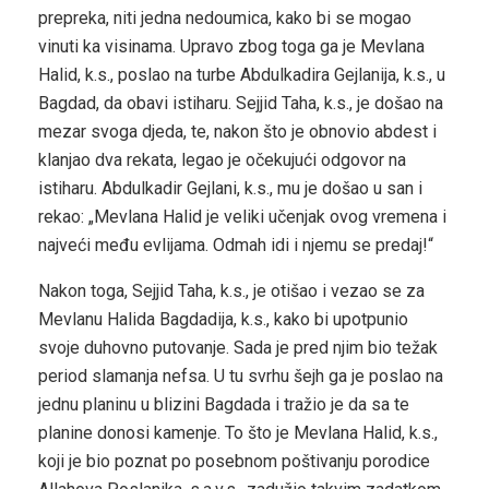
prepreka, niti jedna nedoumica, kako bi se mogao
vinuti ka visinama. Upravo zbog toga ga je Mevlana
Halid, k.s., poslao na turbe Abdulkadira Gejlanija, k.s., u
Bagdad, da obavi istiharu. Sejjid Taha, k.s., je došao na
mezar svoga djeda, te, nakon što je obnovio abdest i
klanjao dva rekata, legao je očekujući odgovor na
istiharu. Abdulkadir Gejlani, k.s., mu je došao u san i
rekao: „Mevlana Halid je veliki učenjak ovog vremena i
najveći među evlijama. Odmah idi i njemu se predaj!“
Nakon toga, Sejjid Taha, k.s., je otišao i vezao se za
Mevlanu Halida Bagdadija, k.s., kako bi upotpunio
svoje duhovno putovanje. Sada je pred njim bio težak
period slamanja nefsa. U tu svrhu šejh ga je poslao na
jednu planinu u blizini Bagdada i tražio je da sa te
planine donosi kamenje. To što je Mevlana Halid, k.s.,
koji je bio poznat po posebnom poštivanju porodice