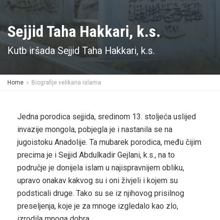
Sejjid Taha Hakkari, k.s.
Kutb iršada Sejjid Taha Hakkari, k.s.
Home
Biografije velikana islama
Jedna porodica sejjida, sredinom 13. stoljeća uslijed
invazije mongola, pobjegla je i nastanila se na
jugoistoku Anadolije. Ta mubarek porodica, među čijim
precima je i Sejjid Abdulkadir Gejlani, k.s., na to
područje je donijela islam u najispravnijem obliku,
upravo onakav kakvog su i oni živjeli i kojem su
podsticali druge. Tako su se iz njihovog prisilnog
preseljenja, koje je za mnoge izgledalo kao zlo,
izrodila mnoga dobra.