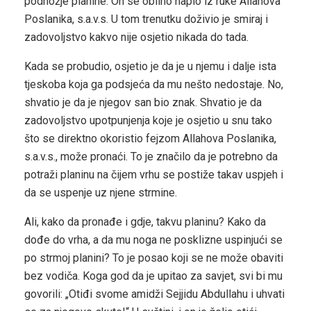
podnožje planine. On se obilno napio iz ruke Allahova
Poslanika, s.a.v.s. U tom trenutku doživio je smiraj i
zadovoljstvo kakvo nije osjetio nikada do tada.
Kada se probudio, osjetio je da je u njemu i dalje ista
tjeskoba koja ga podsjeća da mu nešto nedostaje. No,
shvatio je da je njegov san bio znak. Shvatio je da
zadovoljstvo upotpunjenja koje je osjetio u snu tako
što se direktno okoristio fejzom Allahova Poslanika,
s.a.v.s., može pronaći. To je značilo da je potrebno da
potraži planinu na čijem vrhu se postiže takav uspjeh i
da se uspenje uz njene strmine.
Ali, kako da pronađe i gdje, takvu planinu? Kako da
dođe do vrha, a da mu noga ne posklizne uspinjući se
po strmoj planini? To je posao koji se ne može obaviti
bez vodiča. Koga god da je upitao za savjet, svi bi mu
govorili: „Otiđi svome amidži Sejjidu Abdullahu i uhvati