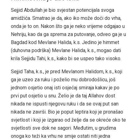
Sejjid Abdullah je bio svjestan potencijala svoga
amidžića. Smatrao je da, ako iko može doći do vrha,
onda je to on. Nakon što ga je neko vrijeme odgajao u
Nehriju, kao da ga sprema za putovanje, odveo ga je u
Bagdad kod Mevlane Halida, k.s. Jedino je himmet
(duhovna podrška) Mevlane Halida, k.s., mogao dati
krila Sejjidu Tahi, k.s., kako bi se uspeo tako visoko.
Sejjid Taha, k.s., je pred Mevlanom Halidom, k.s., koji
ga je uzeo za ruku i poželio mu dobrodošlicu, još
jednom osjetio onaj isti osjećaj smiraja kakav je po
prvi put osjetio u snu. Želio je da taj Allahov dost
nikada ne ispusti njegovu ruku i da se ovaj put san
nikada ne završi. Bio je poput leptira koji je pronašao
svjetlost i koji je izgarao od želje da se okreće oko te
svjetlosti sve dok ne sagori. Međutim, u grudima
onoga ko teži ka vrhu ne smije ostati niti jedna