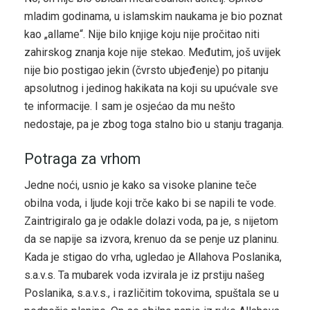
mladim godinama, u islamskim naukama je bio poznat
kao „allame“. Nije bilo knjige koju nije pročitao niti
zahirskog znanja koje nije stekao. Međutim, još uvijek
nije bio postigao jekin (čvrsto ubjeđenje) po pitanju
apsolutnog i jedinog hakikata na koji su upućvale sve
te informacije. I sam je osjećao da mu nešto
nedostaje, pa je zbog toga stalno bio u stanju traganja.
Potraga za vrhom
Jedne noći, usnio je kako sa visoke planine teče
obilna voda, i ljude koji trče kako bi se napili te vode.
Zaintrigiralo ga je odakle dolazi voda, pa je, s nijetom
da se napije sa izvora, krenuo da se penje uz planinu.
Kada je stigao do vrha, ugledao je Allahova Poslanika,
s.a.v.s. Ta mubarek voda izvirala je iz prstiju našeg
Poslanika, s.a.v.s., i različitim tokovima, spuštala se u