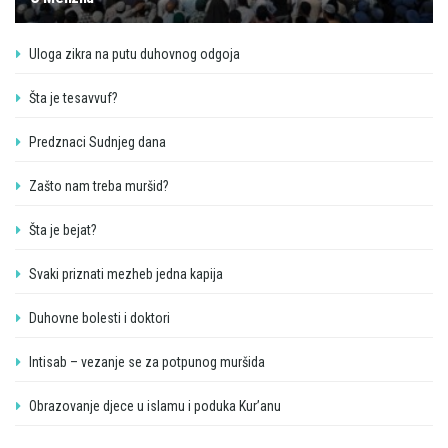
Uloga zikra na putu duhovnog odgoja
Šta je tesavvuf?
Predznaci Sudnjeg dana
Zašto nam treba muršid?
Šta je bejat?
Svaki priznati mezheb jedna kapija
Duhovne bolesti i doktori
Intisab – vezanje se za potpunog muršida
Obrazovanje djece u islamu i poduka Kur’anu