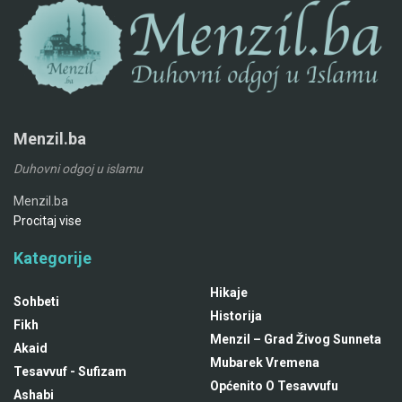
Menzil.ba
Duhovni odgoj u islamu
Menzil.ba
Procitaj vise
Kategorije
Hikaje
Sohbeti
Historija
Fikh
Menzil – Grad Živog Sunneta
Akaid
Mubarek Vremena
Tesavvuf - Sufizam
Općenito O Tesavvufu
Ashabi