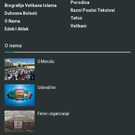
Porodica
Biografije Velikana Islama
Razni Poučni Tekstovi
Duhovne Bolesti
Tefsir
O Nama
Velikani
Edeb I Ahlak
O nama
O Menzilu
Izdavaštvo
Firme i organizacije