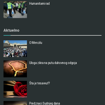
Humanitarni rad
Aktuelno
O Menzilu
Uloga zikra na putu duhovnog odgoja
Šta je tesavvuf?
Predznaci Sudnjeg dana