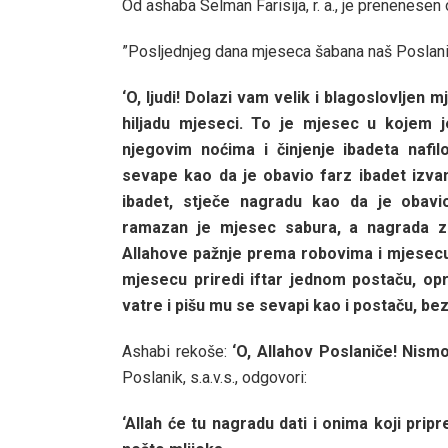
Od ashaba Selman Farisija, r. a., je prenenesen o
”Posljednjeg dana mjeseca šabana naš Poslanik, 
‘O, ljudi! Dolazi vam velik i blagoslovljen
hiljadu mjeseci. To je mjesec u kojem j
njegovim noćima i činjenje ibadeta nafi
sevape kao da je obavio farz ibadet izv
ibadet, stječe nagradu kao da je oba
ramazan je mjesec sabura, a nagrada z
Allahove pažnje prema robovima i mjese
mjesecu priredi iftar jednom postaču, o
vatre i pišu mu se sevapi kao i postaču, bez
Ashabi rekoše:
‘O, Allahov Poslaniče! Nism
Poslanik, s.a.v.s., odgovori:
‘Allah će tu nagradu dati i onima koji pri