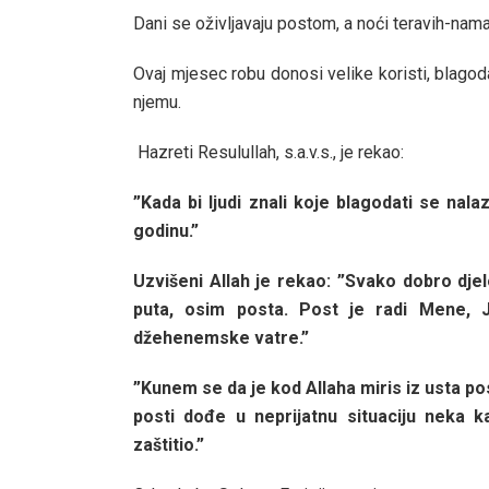
Dani se oživljavaju postom, a noći teravih-nama
Ovaj mjesec robu donosi velike koristi, blagod
njemu.
Hazreti Resulullah, s.a.v.s., je rekao:
”Kada bi ljudi znali koje blagodati se nala
godinu.”
Uzvišeni Allah je rekao: ”Svako dobro dj
puta, osim posta. Post je radi Mene, J
džehenemske vatre.”
”Kunem se da je kod Allaha miris iz usta po
posti dođe u neprijatnu situaciju neka 
zaštitio.”