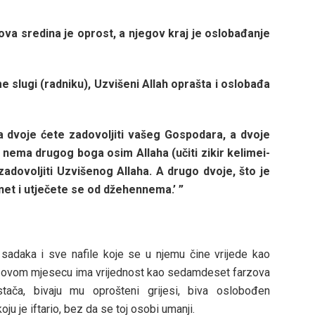
va sredina je oprost, a njegov kraj je oslobađanje
lugi (radniku), Uzvišeni Allah oprašta i oslobađa
 dvoje ćete zadovoljiti vašeg Gospodara, a dvoje
 nema drugog boga osim Allaha (učiti zikir kelimei-
zadovoljiti Uzvišenog Allaha. A drugo dvoje, što je
net i utječete se od džehennema.’ ”
sadaka i sve nafile koje se u njemu čine vrijede kao
 u ovom mjesecu ima vrijednost kao sedamdeset farzova
tača, bivaju mu oprošteni grijesi, biva oslobođen
 je iftario, bez da se toj osobi umanji.