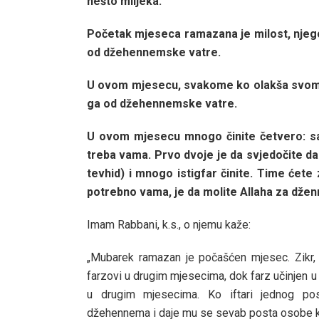
nešto mlijeka.
Početak mjeseca ramazana je milost, njego
od džehennemske vatre.
U ovom mjesecu, svakome ko olakša svome s
ga od džehennemske vatre.
U ovom mjesecu mnogo činite četvero: sa
treba vama. Prvo dvoje je da svjedočite da
tevhid) i mnogo istigfar činite. Time ćete 
potrebno vama, je da molite Allaha za džen
Imam Rabbani, k.s., o njemu kaže:
„Mubarek ramazan je počašćen mjesec. Zikr, 
farzovi u drugim mjesecima, dok farz učinjen
u drugim mjesecima. Ko iftari jednog pos
džehennema i daje mu se sevab posta osobe koju