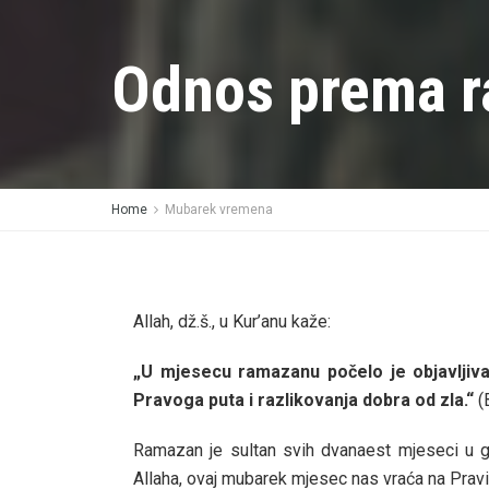
Odnos prema 
Home
Mubarek vremena
Allah, dž.š., u Kur’anu kaže:
„U mjesecu ramazanu počelo je objavljivan
Pravoga puta i razlikovanja dobra od zla.“
(
Ramazan je sultan svih dvanaest mjeseci u go
Allaha, ovaj mubarek mjesec nas vraća na Pravi p