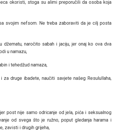
ca okoristi, stoga su alimi preporučili da osoba koja
 svojim nefsom. Ne treba zaboraviti da je cilj posta
u džematu, naročito sabah i jaciju, jer onaj ko ova dva
odi u namazu,
vabin i tehedžud namaza,
 i za druge ibadete, naučiti savjete našeg Resulullaha,
jer post nije samo odricanje od jela, pića i seksualnog
vanje od svega što je ružno, poput gledanja harama i
, zavisti i drugih grijeha,