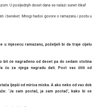
zom. U posljednjih deset dana se nalazi sunet itikaf.
ati i bereket. Mnogi hadisi govore o ramazanu i postu u
ze u mjesecu ramazanu, poželjeli bi da traje cijelu
elo bit će nagrađeno od deset pa do sedam stotina
a ću za njega nagradu dati. Post vas štiti od
stača ljepši od mirisa miska. A ako neko od vas dok
kaže: ‘Ja sam postač, ja sam postač’, kako bi se