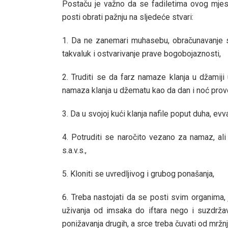
Postaču je važno da se fadiletima ovog mjese
posti obrati pažnju na sljedeće stvari:
1. Da ne zanemari muhasebu, obračunavanje sa
takvaluk i ostvarivanje prave bogobojaznosti,
2. Truditi se da farz namaze klanja u džamiji 
namaza klanja u džematu kao da dan i noć prov
3. Da u svojoj kući klanja nafile poput duha, ev
4. Potruditi se naročito vezano za namaz, ali
s.a.v.s.,
5. Kloniti se uvredljivog i grubog ponašanja,
6. Treba nastojati da se posti svim organima, 
uživanja od imsaka do iftara nego i suzdrža
ponižavanja drugih, a srce treba čuvati od mržnje