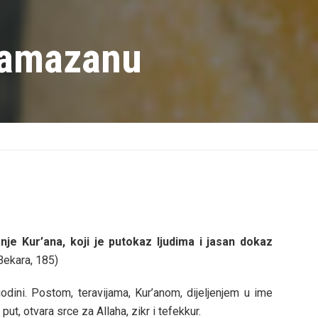
ramazanu
je Kur’ana, koji je putokaz ljudima i jasan dokaz
Bekara, 185)
dini. Postom, teravijama, Kur’anom, dijeljenjem u ime
ut, otvara srce za Allaha, zikr i tefekkur.