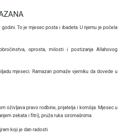
MAZANA
u godini. To je mjesec posta i ibadeta. U njemu je počela
ročinstva, oprosta, milosti i postizanja Allahovog
d hiljadu mjeseci. Ramazan pomaže vjerniku da dovede u
m oživljava pravo rodbine, prijatelja i komšija. Mjesec u
jem zekata i fitri), pruža ruka siromašnima.
am koji je dan radosti.