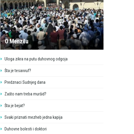
O Menzilu
Uloga zikra na putu duhovnog odgoja
Šta je tesavvuf?
Predznaci Sudnjeg dana
Zašto nam treba muršid?
Šta je bejat?
Svaki priznati mezheb jedna kapija
Duhovne bolesti i doktori