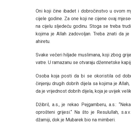
Oni koji čine ibadet i dobročinstvo u ovom m
cijele godine. Za one koji ne cijene ovaj mjese
na cijelu sljedeću godinu. Stoga se treba tru
kojima je Allah zadovoljan. Treba znati da je
ahiretu.
Svake večeri hiljade muslimana, koji zbog gri
vatre. U ramazanu se otvaraju džennetske kapi
Osoba koja posti da bi se okoristila od do
činjenju drugih dobrih dijela sa kojima je Allah
da je vrijednost dobrih dijela, koja je uvijek ve
Džibril, a.s., je rekao Pejgamberu, a.s.: “N
oprošteni grijesi.“ Na što je Resulullah, s.a.
džamiji, dok je Mubarek bio na mimberi.