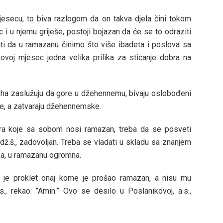
jesecu, to biva razlogom da on takva djela čini tokom
c i u njemu griješe, postoji bojazan da će se to odraziti
diti da u ramazanu činimo što više ibadeta i poslova sa
 ovoj mjesec jedna velika prilika za sticanje dobra na
jeha zaslužuju da gore u džehennemu, bivaju oslobođeni
je, a zatvaraju džehennemske.
bra koje sa sobom nosi ramazan, treba da se posveti
, dž.š., zadovoljan. Treba se vladati u skladu sa znanjem
lika, u ramazanu ogromna.
eka je proklet onaj kome je prošao ramazan, a nisu mu
v.s., rekao: ”Amin.” Ovo se desilo u Poslanikovoj, a.s.,