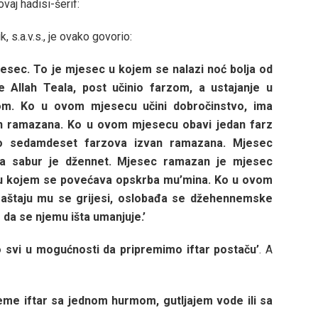
vaj hadisi-šerif:
s.a.v.s., je ovako govorio:
 mjesec. To je mjesec u kojem se nalazi noć bolja od
e Allah Teala, post učinio farzom, a ustajanje u
lom.
Ko u ovom mjesecu učini dobročinstvo, ima
an ramazana. Ko u ovom mjesecu obavi jedan farz
vio sedamdeset farzova izvan ramazana.
Mjesec
a sabur je džennet. Mjesec ramazan je mjesec
cu kojem se povećava opskrba mu’mina.
Ko u ovom
praštaju mu se grijesi, oslobađa se džehennemske
 da se njemu išta umanjuje.’
o svi u mogućnosti da pripremimo iftar postaču’
. A
preme iftar sa jednom hurmom, gutljajem vode ili sa