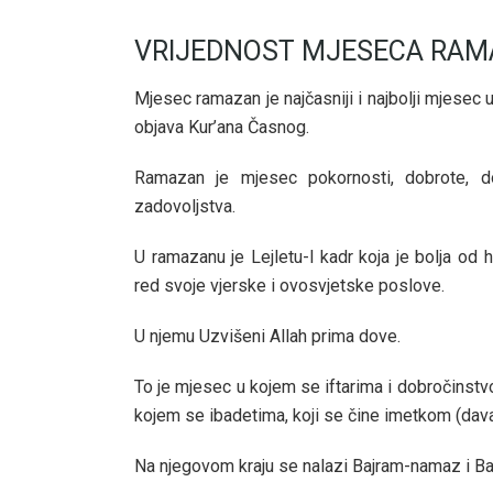
VRIJEDNOST MJESECA RA
Mjesec ramazan je najčasniji i najbolji mjesec 
objava Kur’ana Časnog.
Ramazan je mjesec pokornosti, dobrote, dob
zadovoljstva.
U ramazanu je Lejletu-l kadr koja je bolja o
red svoje vjerske i ovosvjetske poslove.
U njemu Uzvišeni Allah prima dove.
To je mjesec u kojem se iftarima i dobročinstvo
kojem se ibadetima, koji se čine imetkom (davan
Na njegovom kraju se nalazi Bajram-namaz i Bajr