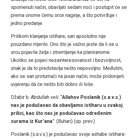
spomenuti način, obav­ljati sedam noći i postupit će se
prema onome čemu srce naginje, a što potvrđuje i
jedno predanje.
Prilikom klanjanja istihare, san apsolutno nije
pouzdano mjerilo. Ono što je važno jeste da li se u
srcu pojavila želja i stremljenje ka planiranome.
Ukoliko se pojavi nezainteresovanost i bezvoljnost,
znak je da to predstavlja nešto nepovoljno. Me­đutim,
ako se san protumači na jasan način, može pridonijeti
uvjerenju da će nešto biti dobro ili loše.
Džabir b. Abdullah veli: “
Allahov Poslanik (s.a.v.s.)
nas je podučavao da obavljamo istiharu u svakoj
prilici, kao što nas je podučavao određenim
surama iz Kur’ana
”. (Buhari) (op. prev.)
Poslanik (s.a.v.s.) je podučavao svoje ashabe istihara­