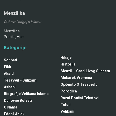
Menzil.ba
Duhovni odgoj u islamu
Menzil.ba
Procitaj vise
Kategorije
Hikaje
Sohbeti
Historija
Fikh
Menzil – Grad Živog Sunneta
Akaid
Mubarek Vremena
Tesavvuf - Sufizam
Općenito O Tesavvufu
Ashabi
Porodica
Biografije Velikana Islama
Razni Poučni Tekstovi
Duhovne Bolesti
Tefsir
O Nama
Velikani
Edeb I Ahlak