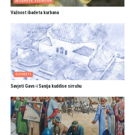
MUBAREK VREMENA
Važnost ibadeta kurbana
SOHBETI
Savjeti Gavs-i Sanija kuddise sirruhu