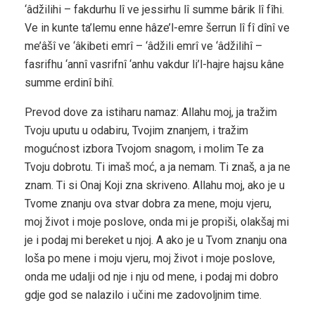
‘âdžilihi – fakdurhu lî ve jessirhu lî summe bârik lî fîhi.
Ve in kunte ta’lemu enne hâze’l-emre šerrun lî fî dînî ve
me’âšî ve ‘âkibeti emrî – ‘âdžili emrî ve ‘âdžilihî –
fasrifhu ‘annî vasrifnî ‘anhu vakdur li’l-hajre hajsu kâne
summe erdinî bihî.
Prevod dove za istiharu namaz: Allahu moj, ja tražim
Tvoju uputu u odabiru, Tvojim znanjem, i tražim
mogućnost izbora Tvojom snagom, i molim Te za
Tvoju dobrotu. Ti imaš moć, a ja nemam. Ti znaš, a ja ne
znam. Ti si Onaj Koji zna skriveno. Allahu moj, ako je u
Tvome znanju ova stvar dobra za mene, moju vjeru,
moj život i moje poslove, onda mi je propiši, olakšaj mi
je i podaj mi bereket u njoj. A ako je u Tvom znanju ona
loša po mene i moju vjeru, moj život i moje poslove,
onda me udalji od nje i nju od mene, i podaj mi dobro
gdje god se nalazilo i učini me zadovoljnim time.