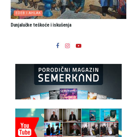
EDEB I AHLAK
Dunjalučke teškoće i iskušenja