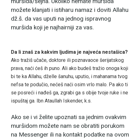
muršida/šejha. Ukoliko nemate muršida
možete klanjati i istiharu namaz i doviti Allahu
dž.š. da vas uputi na jednog ispravnog
muršida koji je najhairniji za vas.
Da li znaš za kakvim ljudima je najveća nestašica?
Ako tražiš učače, doktore ili poznavaoce šerijatskog
prava, naći ćeš ih puno. Ali ako budeš tražio onoga koji
bi te ka Allahu, dželle šanuhu, uputio, i mahanama tvog
nefsa te podučio, nećeš naći osim vrlo malo. Pa ako ti
se posreći i nađeš ga, zgrabi ga s obije tvoje ruke i ne
ispuštaj ga. Ibn Ataullah Iskender, k.s.
Ako se i vi želite upoznati sa jednim ovakvim
muršidom možete nam se obratiti porukom
na Messenger ili na kontakt podatke na ovom