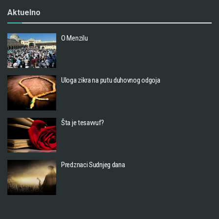
Aktuelno
O Menzilu
Uloga zikra na putu duhovnog odgoja
Šta je tesavvuf?
Predznaci Sudnjeg dana