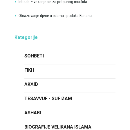
Intisab – vezanje se za potpunog muršida
Obrazovanje djece u islamu i poduka Kur’anu
Kategorije
SOHBETI
FIKH
AKAID
TESAVVUF - SUFIZAM
ASHABI
BIOGRAFIJE VELIKANA ISLAMA