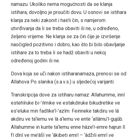
namazu. Ukoliko nema mogućnosti da se klanja
istihara, dovoljno je proučiti dovu. U osnovi se istihara
klanja za neki zakonit i hairli čin, s namjerom
utvrđivanja da li se treba obaviti ili ne, u određeno,
željeno vrijeme. Ne klanja se za čin čije je izvršenje
naočigled pozitivno i dobro, kao što bi bilo obavljanje
istihare za to treba li se hadž obaviti u nekoj
određenoj godini ili ne.
Dova koja se uči nakon istihara­namaza, prenosi se od
Allahova Po­ slanika (s.a.v.s.) u sljedećoj varijanti:
Transkripcija dove za istiharu namaz: Allahumme, innî
estehîruke bi-’ilmike ve estakdiruke bikudretike ve
es’eluke min fadlike’l-’azîm. Feinneke takdiru ve lâ
akdiru ve ta‘lemu ve lâ a‘lemu ve ente ‘allâmu’l-gujûb.
Allahumme in kunte ta‘lemu enne hâze’l-emre hajrun lî
fî dînî ve me’âšî ve ‘âkibeti emrî – ‘âdžili emrî ve