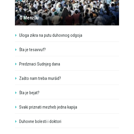
O Menzilu
Uloga zikra na putu duhovnog odgoja
Šta je tesavvuf?
Predznaci Sudnjeg dana
Zašto nam treba muršid?
Šta je bejat?
Svaki priznati mezheb jedna kapija
Duhovne bolesti i doktori