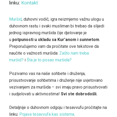
linku:
Kontakt
Muršid
, duhovni vodič, igra neizmjerno važnu ulogu u
duhovnom rastu i svaki musliman bi trebao da slijedi
jednog ispravnog muršida čije djelovanje je
u
potpunosti u skladu sa Kur’anom i sunnetom
.
Preporučujemo vam da pročitate ove tekstove da
naučite o važnosti muršida:
Zašto nam treba
muršid?
i
Šta je to posao muršida?
Pozivamo vas na naše sohbete i druženja,
prisustvovanje sohbetima i druženje nije uvjetovano
vezivanjem za muršida – svi imaju pravo prisustvovati
i sudjelovati u aktivnostima!
Svi ste dobrodošli.
Detaljnije o duhovnom odgoju i tesavvufu pročitajte na
linku:
Pojava tesavvufa kao sistema
.