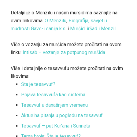
Detaljnije o Menzilu i našim muršidima saznajte na
ovim linkovima:
O Menzilu
,
Biografija, savjeti i
mudrosti Gavs-i sanija k.s.
i
Muršid, iršad i Menzil
Više o vezanju za muršida možete pročitati na ovom
linku:
Intisab – vezanje za potpunog muršida
Više i detaljnije o tesavvufu možete pročitati na ovim
likovima:
Šta je tesavvuf?
Pojava tesavvufa kao sistema
Tesavvuf u današnjem vremenu
Aktuelna pitanja u pogledu na tesavvuf
Tesavvuf – put Kur’ana i Sunneta
Tema broja: Šta je tesavvuf?