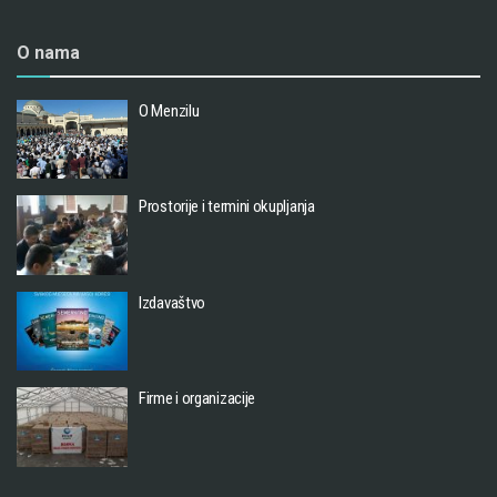
O nama
O Menzilu
Prostorije i termini okupljanja
Izdavaštvo
Firme i organizacije