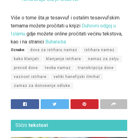
Više o tome šta je tesavvuf i ostalim tesavvufskim
temama možete pročitati u knjizi
Duhovni odgoj u
Islamu
gdje možete online pročitati većinu tekstova,
kao i na stranici
Buhara.ba
Oznake:
dova za istiharu namaz
istihara namaz
kako klanjati
klanjanje istihare
namaz za zelju
prevod dove
teoba namaz
transkripcija dove
vaznost istihare
veliki hanefijski ilmihal
zamaz za donosenje odluke
Slični
tekstovi