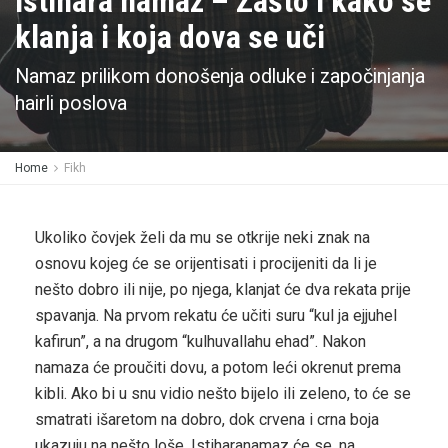
Istihara namaz – Zašto i kako se
klanja i koja dova se uči
Namaz prilikom donošenja odluke i započinjanja
hairli poslova
Home
Fikh
Ukoliko čovjek želi da mu se otkrije neki znak na
osnovu kojeg će se orijentisati i procijeniti da li je
nešto dobro ili nije, po njega, klanjat će dva rekata prije
spavanja. Na prvom rekatu će učiti suru “kul ja ejjuhel
kafirun”, a na drugom “kulhuvallahu ehad”. Nakon
namaza će proučiti dovu, a potom leći okrenut prema
kibli. Ako bi u snu vidio nešto bijelo ili zeleno, to će se
smatrati išaretom na dobro, dok crvena i crna boja
ukazuju na nešto loše. Istihara­namaz će se, na