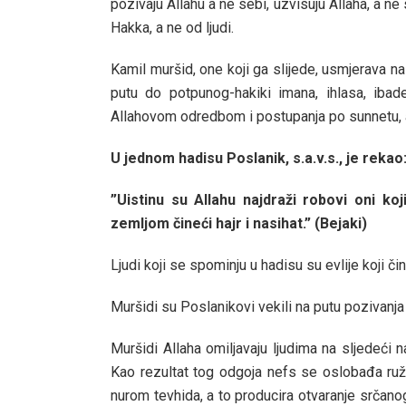
pozivaju Allahu a ne sebi, uzvisuju Allaha, a n
Hakka, a ne od ljudi.
Kamil muršid, one koji ga slijede, usmjerava na 
putu do potpunog-hakiki imana, ihlasa, ibadet
Allahovom odredbom i postupanja po sunnetu, 
U jednom hadisu Poslanik, s.a.v.s., je rekao
”Uistinu su Allahu najdraži robovi oni koj
zemljom čineći hajr i nasihat.” (Bejaki)
Ljudi koji se spominju u hadisu su evlije koji čin
Muršidi su Poslanikovi vekili na putu pozivanja 
Muršidi Allaha omiljavaju ljudima na sljedeći 
Kao rezultat tog odgoja nefs se oslobađa ružn
nurom tevhida, a to producira otvaranje srčanog