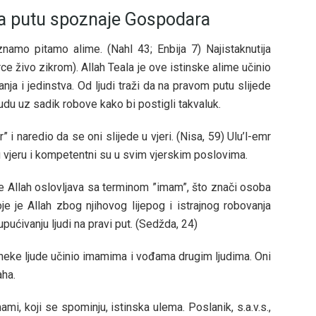
na putu spoznaje Gospodara
amo pitamo alime. (Nahl 43; Enbija 7) Najistaknutija
rce živo zikrom). Allah Teala je ove istinske alime učinio
a i jedinstva. Od ljudi traži da na pravom putu slijede
du uz sadik robove kako bi postigli takvaluk.
 i naredio da se oni slijede u vjeri. (Nisa, 59) Ulu’l-emr
vu vjeru i kompetentni su u svim vjerskim poslovima.
je Allah oslovljava sa terminom ”imam”, što znači osoba
oje je Allah zbog njihovog lijepog i istrajnog robovanja
pućivanju ljudi na pravi put. (Sedžda, 24)
, neke ljude učinio imamima i vođama drugim ljudima. Oni
aha.
, koji se spominju, istinska ulema. Poslanik, s.a.v.s.,