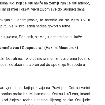
ina ljudi koji će biti halife na zemlji, njih će biti mnogo,
iti im primjer i držati vjeru živom sve do Sudnjeg dana.
ajanja i osamljivanja, te naredio da se vjera živi u
utu. Veliki broj sahih hadisa govori o tome.
u ljudima, Poslanik, s.a.v.s., u jednom hadisu kaže:
, između vas i Gospodara.” (Hakim, Musedrek)
lanike i alime. To je učinio iz merhameta prema ljudima,
ljudima olakšan i otvoren put do spoznaje Gospodara.
ri vjere i oni koji pozivaju na Pravi put. Oni su varisi
ima poslan preko hz. Muhammeda. Oni su Ulu’l emr; imami
i kod činjenja teobe i nosioci lijepog ahlaka. Oni ljude