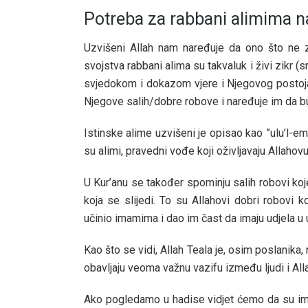
Potreba za rabbani alimima 
Uzvišeni Allah nam naređuje da ono što ne zn
svojstva rabbani alima su takvaluk i živi zikr (s
svjedokom i dokazom vjere i Njegovog postojanj
Njegove salih/dobre robove i naređuje im da bu
Istinske alime uzvišeni je opisao kao ”ulu’l-emr”
su alimi, pravedni vođe koji oživljavaju Allaho
U Kur’anu se također spominju salih robovi ko
koja se slijedi. To su Allahovi dobri robovi k
učinio imamima i dao im čast da imaju udjela u u
Kao što se vidi, Allah Teala je, osim poslanika
obavljaju veoma važnu vazifu između ljudi i All
Ako pogledamo u hadise vidjet ćemo da su imami