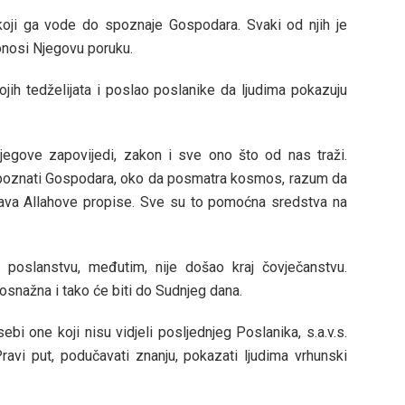
koji ga vode do spoznaje Gospodara. Svaki od njih je
donosi Njegovu poruku.
ih tedželijata i poslao poslanike da ljudima pokazuju
jegove zapovijedi, zakon i sve ono što od nas traži.
spoznati Gospodara, oko da posmatra kosmos, razum da
šava Allahove propise. Sve su to pomoćna sredstva na
 poslanstvu, međutim, nije došao kraj čovječanstvu.
osnažna i tako će biti do Sudnjeg dana.
bi one koji nisu vidjeli posljednjeg Poslanika, s.a.v.s.
Pravi put, podučavati znanju, pokazati ljudima vrhunski