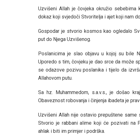
Uzvišeni Allah je čovjeka okružio sebebima 
dokaz koji svjedoči Stvoritelja i ajet koji nam 
Gospodar je stvorio kosmos kao ogledalo Svoj
put do Njega Uzvišenog.
Poslanicima je slao objavu u kojoj su bile N
Uporedo s tim, čovjeku je dao srce da može 
se odazove pozivu poslanika i tijelo da izvr
Allahovom putu.
Sa hz. Muhammedom, s.a.v.s., je došao kraj
Obaveznost robovanja i činjenja ibadeta je prav
Uzvišeni Allah nije ostavio prepuštene same se
Stvorio je rabbani alime koji će pozivati na 
ahlak i biti im primjer i podrška.