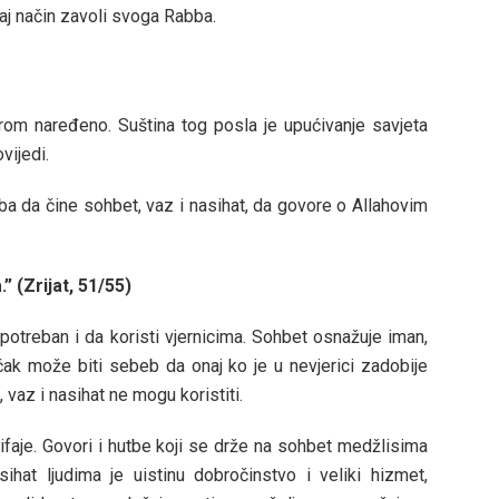
j način zavoli svoga Rabba.
erom naređeno. Suština tog posla je upućivanje savjeta
vijedi.
a da čine sohbet, vaz i nasihat, da govore o Allahovim
.” (Zrijat, 51/55)
 potreban i da koristi vjernicima. Sohbet osnažuje iman,
čak može biti sebeb da onaj ko je u nevjerici zadobije
 vaz i nasihat ne mogu koristiti.
 kifaje. Govori i hutbe koji se drže na sohbet medžlisima
ihat ljudima je uistinu dobročinstvo i veliki hizmet,