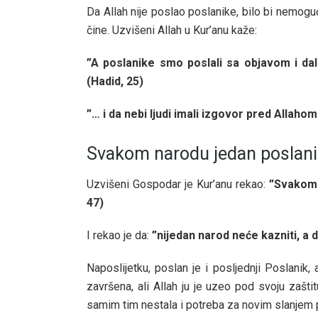
Da Allah nije poslao poslanike, bilo bi nemog
čine. Uzvišeni Allah u Kur’anu kaže:
”A poslanike smo poslali sa objavom i dali
(Hadid, 25)
”… i da nebi ljudi imali izgovor pred Allaho
Svakom narodu jedan poslani
Uzvišeni Gospodar je Kur’anu rekao:
”Svakom 
47)
I rekao je da:
”nijedan narod neće kazniti, a d
Naposlijetku, poslan je i posljednji Poslanik, 
završena, ali Allah ju je uzeo pod svoju zaštitu
samim tim nestala i potreba za novim slanjem 