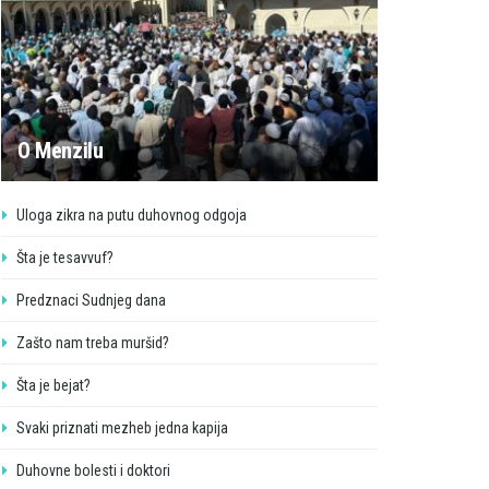
O Menzilu
Uloga zikra na putu duhovnog odgoja
Šta je tesavvuf?
Predznaci Sudnjeg dana
Zašto nam treba muršid?
Šta je bejat?
Svaki priznati mezheb jedna kapija
Duhovne bolesti i doktori