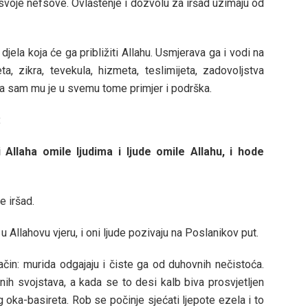
e svoje nefsove. Ovlaštenje i dozvolu za iršad uzimaju od
djela koja će ga približiti Allahu. Usmjerava ga i vodi na
a, zikra, tevekula, hizmeta, teslimijeta, zadovoljstva
a sam mu je u svemu tome primjer i podrška.
:
i Allaha omile ljudima i ljude omile Allahu, i hode
e iršad.
u Allahovu vjeru, i oni ljude pozivaju na Poslanikov put.
način: murida odgajaju i čiste ga od duhovnih nečistoća.
ih svojstava, a kada se to desi kalb biva prosvjetljen
 oka-basireta. Rob se počinje sjećati ljepote ezela i to