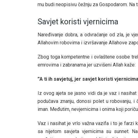
mu budi neopisivu čežnju za Gospodarom. Na ta
Savjet koristi vjernicima
Naređivanje dobra, a odvraćanje od zla, je vj
Allahovim robovima i izvršavanje Allahove zapo
Zbog toga kompetentne i ovlaštene osobe treb
emrovima i zabranama jer uzvišeni Allah kaže:
”A ti ih savjetuj, jer savjet koristi vjernicima
Iz ovog ajeta se jasno vidi da je vaz i nasihat
podučava znanju, donosi polet u robovanju, i 
iman. Međutim, nevjernicima i onima koji poriču,
Vaz i nasihat je vrlo važna vazifa i to je farzi
sa nijetom savjeta vjernicima su sunnet. Nas