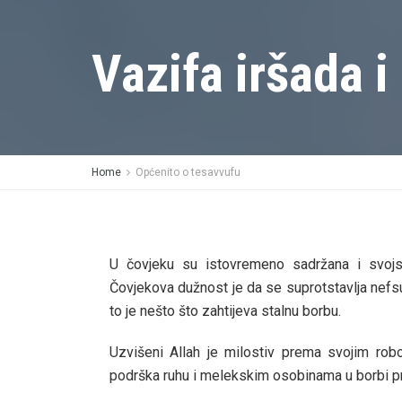
Vazifa iršada i
Home
Općenito o tesavvufu
U čovjeku su istovremeno sadržana i svojst
Čovjekova dužnost je da se suprotstavlja nefsu 
to je nešto što zahtijeva stalnu borbu.
Uzvišeni Allah je milostiv prema svojim robo
podrška ruhu i melekskim osobinama u borbi pr