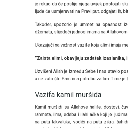
je rekao da će poslije njega uvijek postojati skup
ljude će usmjeravati na Pravi put, odgajati ih, b
Također, upozorio je ummet na opasnost izdv
džematu, slijedeći jednog imama na Allahovom p
Ukazujući na važnost vazife koju alimi imaju međ
”Zaista alimi, obavljaju zadatak izaslanika
Uzvišeni Allah je između Sebe i nas stavio pos
a ne zato što Sam ima potrebu za tim. Time je 
Vazifa kamil muršida
Kamil muršidi su Allahove halife, dostovi, čuva
rahmeta, ilma, edeba i ilahi aška koji je ljud
na putu takvaluka, vodiči na putu zikra, šahid