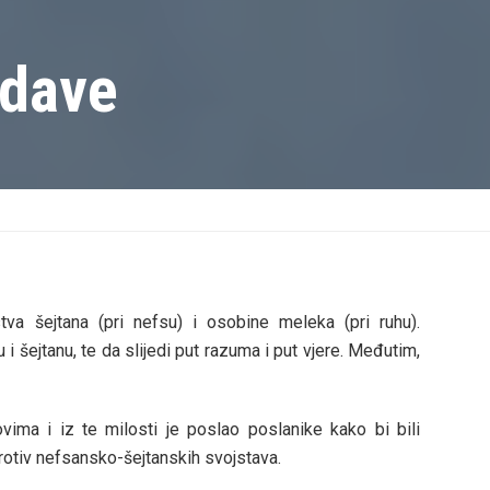
 dave
va šejtana (pri nefsu) i osobine meleka (pri ruhu).
i šejtanu, te da slijedi put razuma i put vjere. Međutim,
vima i iz te milosti je poslao poslanike kako bi bili
otiv nefsansko-šejtanskih svojstava.