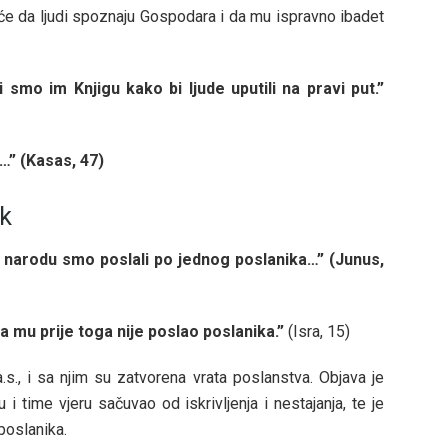
uće da ljudi spoznaju Gospodara i da mu ispravno ibadet
 smo im Knjigu kako bi ljude uputili na pravi put.”
m…” (Kasas, 47)
k
narodu smo poslali po jednog poslanika…” (Junus,
a mu prije toga nije poslao poslanika.”
(Isra, 15)
a.s., i sa njim su zatvorena vrata poslanstva. Objava je
 i time vjeru sačuvao od iskrivljenja i nestajanja, te je
poslanika.