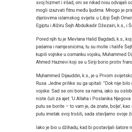
svoj hizmet i iršad, oni se nikad nisu odvajali o
mogli izazvati fitnu među ljudima. Mnogo je pri
dijelovima islamskog svijeta: u Libiji Šejh Omer 
Egiptu i Alžiru Šejh Abdulkadir Džezairi, k.s., 
Pored njih tu je Mevlana Halid Bagdadi, k.s., k
pašama i namjesnicima, tu su molle i halife Šejh
kupili vojnike u osmanku vojsku, Muhammed Dija
Ahmed Haznevi koji se u Siriji borio protiv franc
Muhammed Dijauddin, k.s., je u Prvom svijetsko
Rusa. Jedne prilike su ga upitali: ”Dok nije bil
vojske. Sad se oni bore sa nama, iako su oslob
niste čuli za ajet: ‘U Allaha i Poslanika Njegov
putu se borite – to vam je, da znate, bolje’, ka
putu imetak svoj trošili, sada stavljamo svoje ž
Iako je bio u džihadu, kad bi postavljali šatore