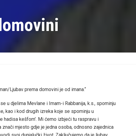
domovini
-îman/Ljubav prema domovini je od imana.“
se u djelima Mevlane i Imam-i Rabbanija, k.s., spominju
e, kao i kod drugih izreka koje se spominju u
e hadisa kešfom’. Mi ćemo izbjeći tu raspravu i
a znači mjesto gdje je jedna osoba, odnosno zajednica
vodi svoj dunjalučki život. Zaključujemo da je ljubav