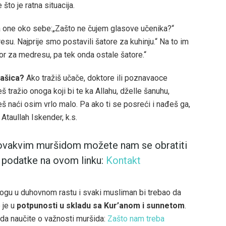
to je ratna situacija.
ita one oko sebe:„Zašto ne čujem glasove učenika?“
u. Najprije smo postavili šatore za kuhinju.“ Na to im
ator za medresu, pa tek onda ostale šatore.“
tašica?
Ako tražiš učače, doktore ili poznavaoce
š tražio onoga koji bi te ka Allahu, dželle šanuhu,
š naći osim vrlo malo. Pa ako ti se posreći i nađeš ga,
 Ataullah Iskender, k.s.
m ovakvim muršidom možete nam se obratiti
 podatke na ovom linku:
Kontakt
ulogu u duhovnom rastu i svaki musliman bi trebao da
 je u
potpunosti u skladu sa Kur’anom i sunnetom
.
da naučite o važnosti muršida:
Zašto nam treba