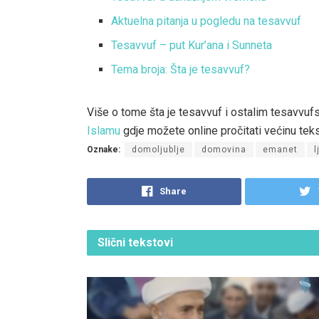
Aktuelna pitanja u pogledu na tesavvuf
Tesavvuf – put Kur’ana i Sunneta
Tema broja: Šta je tesavvuf?
Više o tome šta je tesavvuf i ostalim tesavvuf
Islamu
gdje možete online pročitati većinu teks
Oznake:
domoljublje
domovina
emanet
l
Share
Slični
tekstovi