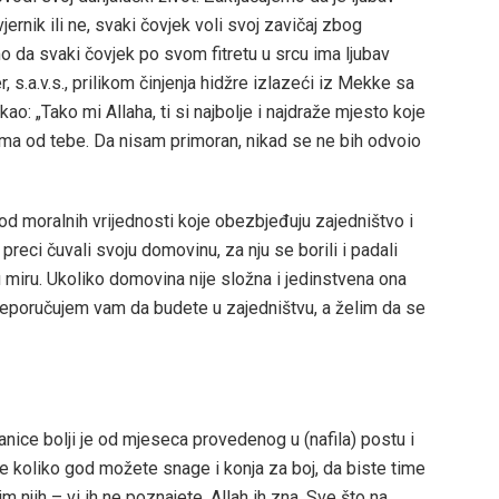
rnik ili ne, svaki čovjek voli svoj zavičaj zbog
o da svaki čovjek po svom fitretu u srcu ima ljubav
.a.v.s., prilikom činjenja hidžre izlazeći iz Mekke sa
o: „Tako mi Allaha, ti si najbolje i najdraže mjesto koje
oma od tebe. Da nisam primoran, nikad se ne bih odvoio
d moralnih vrijednosti koje obezbjeđuju zajedništvo i
eci čuvali svoju domovinu, za nju se borili i padali
u miru. Ukoliko domovina nije složna i jedinstvena ona
reporučujem vam da budete u zajedništvu, a želim da se
anice bolji je od mjeseca provedenog u (nafila) postu i
mite koliko god možete snage i konja za boj, da biste time
im njih – vi ih ne poznajete, Allah ih zna. Sve što na