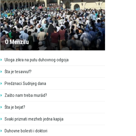
O Menzilu
Uloga zikra na putu duhovnog odgoja
Šta je tesavvuf?
Predznaci Sudnjeg dana
Zašto nam treba muršid?
Šta je bejat?
Svaki priznati mezheb jedna kapija
Duhovne bolesti i doktori