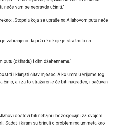
, neće vam se nepravda učiniti.“
, rekao: ,,Stopala koja se upraše na Allahovom putu neće
i je zabranjeno da prži oko koje je stražarilo na
om putu (džihadu) i dim džehennema.“
 postiti i klanjati čitav mjesec. A ko umre u vrijeme tog
da činio, a i za to stražarenje će biti nagrađen, i sačuvan
Allahovi dostovi bili nehajni i bezosjećajni za svojom
i. Sadat-i kiram su brinuli o problemima ummeta kao