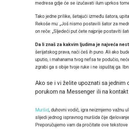
medresa gdje će se izučavati ilum uprkos tome š
Tako jedne prilike, šetajući između šatora, up
Rekoše mu: „Još nismo postavili šator za medres
on reče: „Sljedeći put ćete najprije postaviti š
Da li znaš za kakvim ljudima je najveća nes
šerijatskog prava, naći ćeš ih puno. Ali ako bude
uputio, i mahanama tvog nefsa te podučio, neće
zgrabi ga s obije tvoje ruke i ne ispuštaj ga. Ibn
Ako se i vi želite upoznati sa jedni
porukom na Messenger ili na kontakt
Muršid
, duhovni vodič, igra neizmjerno važnu 
slijedi jednog ispravnog muršida čije djelovanje
Preporučujemo vam da pročitate ove tekstove 