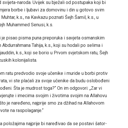
d svijeta-naroda. Uvijek su bježali od postupaka koji bi
mjera borbe i ljubavi za domovinu i din u gotovo svim
Muhtar, k.s., na Kavkazu poznati Šejh Šamil, k.s., u
i Šejh Muhammed Senusi, k.s.
oji je pisao pisma puna preporuka i savjeta osmanskim
 Abdurrahmana Tahija, k.s., koji su hodali po selima i
uddin, k.s., koji se borio u Prvom svjetskom ratu, Šejh
uskih kolonijalista.
m ratu predvodio svoje učenike i muride u borbi protiv
o rata, vi ste plaćali za svoje učenike da budu oslobođeni
ođeni. Šta je mudrost toga?“ On im odgovori: „Zar vi
a vjerujte i imecima svojim i životima svojim na Allahovu
o što je naređeno, najprije smo za džihad na Allahovom
ivote na raspolaganje.“
 na položajima najprije bi naređivao da se postavi šator-