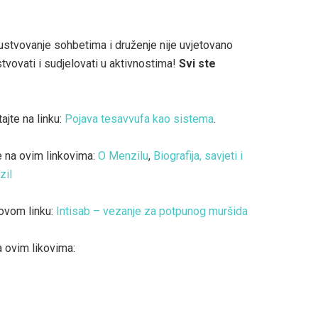
ustvovanje sohbetima i druženje nije uvjetovano
tvovati i sudjelovati u aktivnostima!
Svi ste
ajte na linku:
Pojava tesavvufa kao sistema
.
e na ovim linkovima:
O Menzilu
,
Biografija, savjeti i
zil
 ovom linku:
Intisab – vezanje za potpunog muršida
a ovim likovima: