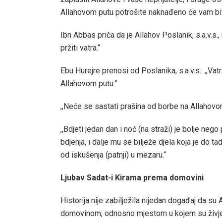
Allahovom putu potrošite naknađeno će vam biti
Ibn Abbas priča da je Allahov Poslanik, s.a.v.s.
pržiti vatra.“
Ebu Hurejre prenosi od Poslanika, s.a.v.s.: ,,Vatr
Allahovom putu.“
,,Neće se sastati prašina od borbe na Allahov
,,Bdjeti jedan dan i noć (na straži) je bolje nego
bdjenja, i dalje mu se bilježe djela koja je do ta
od iskušenja (patnji) u mezaru.“
Ljubav Sadat-i Kirama prema domovini
Historija nije zabilježila nijedan događaj da su 
domovinom, odnosno mjestom u kojem su živjel