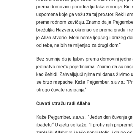
prema domovinu prirodna ljudska emocija. Bio vje
uspomena koje ga vežu za taj prostor. Rekli sm
prema rodnom zavičaju. Znamo da je Pejgamber, s
brežuljka Hazvera, okrenuo se prema gradu i reka
je Allah stvorio. Meni nema ljepšeg i dražeg d
od tebe, ne bih te mijenjao za drugi dom.“
Bez sumnje da je ljubav prema domovini jedna o
jedinstvo među pojedincima. Znamo da su naši pr
kao šehidi. Zahvaljujući njima mi danas živimo 
se brzo raspadne. Kaže Pejgamber, s.a.v.s.: ”P
strogo čuvate rasipanja.“
Čuvati stražu radi Allaha
Kaže Pejgamber, s.a.v.s.: ”Jedan dan čuvanja gr
ibadetu.“ U ajetu se kaže: ”I protiv njih pripre
zaplašili Allahove i vaše neprijatelje, i druge os