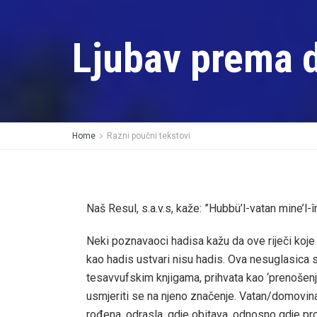
Ljubav prema 
Home
Razni poučni tekstovi
Naš Resul, s.a.v.s, kaže: ”Hubbü’l-vatan mine’l
Neki poznavaoci hadisa kažu da ove riječi koje 
kao hadis ustvari nisu hadis. Ova nesuglasica s
tesavvufskim knjigama, prihvata kao ‘prenošenj
usmjeriti se na njeno značenje. Vatan/domovin
rođena, odrasla, gdje obitava, odnosno gdje pro