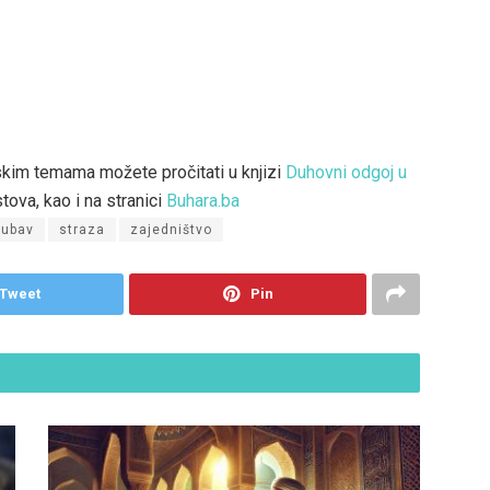
skim temama možete pročitati u knjizi
Duhovni odgoj u
tova, kao i na stranici
Buhara.ba
jubav
straza
zajedništvo
Tweet
Pin