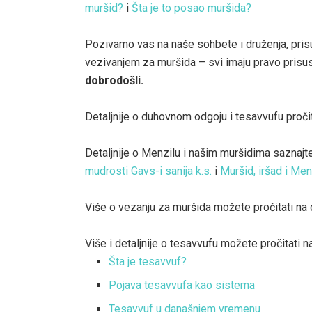
muršid?
i
Šta je to posao muršida?
Pozivamo vas na naše sohbete i druženja, pris
vezivanjem za muršida – svi imaju pravo prisus
dobrodošli.
Detaljnije o duhovnom odgoju i tesavvufu pročit
Detaljnije o Menzilu i našim muršidima saznajt
mudrosti Gavs-i sanija k.s.
i
Muršid, iršad i Men
Više o vezanju za muršida možete pročitati na
Više i detaljnije o tesavvufu možete pročitati n
Šta je tesavvuf?
Pojava tesavvufa kao sistema
Tesavvuf u današnjem vremenu