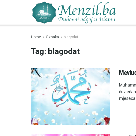
Home
Oznaka
blagodat
Tag:
blagodat
Mevlud
Muhammed
čovječan
mjeseca .