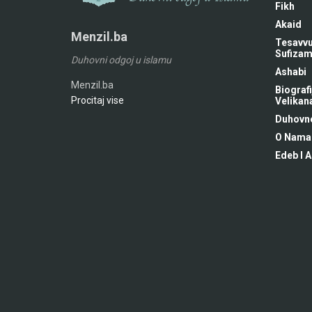
Fikh
Akaid
Menzil.ba
Tesavvu
Sufiza
Duhovni odgoj u islamu
Ashabi
Menzil.ba
Biografi
Procitaj vise
Velikan
Duhovne
O Nama
Edeb I A