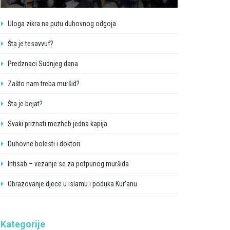
Uloga zikra na putu duhovnog odgoja
Šta je tesavvuf?
Predznaci Sudnjeg dana
Zašto nam treba muršid?
Šta je bejat?
Svaki priznati mezheb jedna kapija
Duhovne bolesti i doktori
Intisab – vezanje se za potpunog muršida
Obrazovanje djece u islamu i poduka Kur’anu
Kategorije