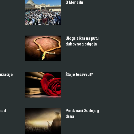
O Menzilu
Uloga zikra na putu
duhovnog odgoja
nizacije
Šta je tesavvuf?
 rad
Predznaci Sudnjeg
dana