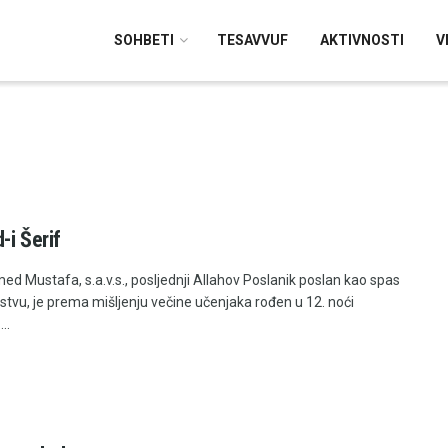
SOHBETI
TESAVVUF
AKTIVNOSTI
V
-i Šerif
 Mustafa, s.a.v.s., posljednji Allahov Poslanik poslan kao spas
stvu, je prema mišljenju večine učenjaka rođen u 12. noći
..