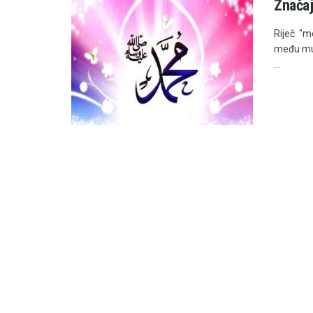
Znača
Riječ "me
među mus
...