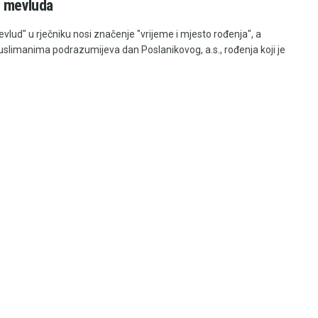
j mevluda
vlud" u rječniku nosi značenje "vrijeme i mjesto rođenja", a
limanima podrazumijeva dan Poslanikovog, a.s., rođenja koji je