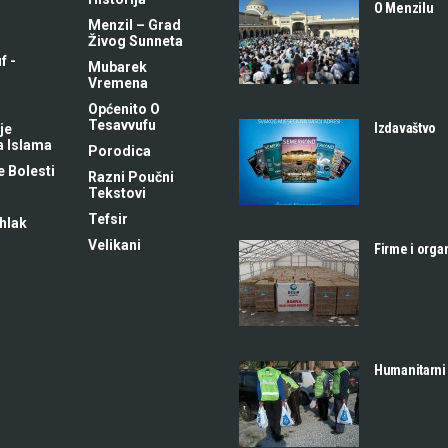
O Menzilu
Menzil – Grad
Živog Sunneta
f -
Mubarek
m
Vremena
Općenito O
Tesavvufu
Izdavaštvo
je
a Islama
Porodica
 Bolesti
Razni Poučni
Tekstovi
Tefsir
hlak
Velikani
Firme i orga
Humanitarni