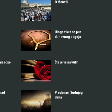
O Menzilu
Uloga zikra na putu
duhovnog odgoja
nizacije
Šta je tesavvuf?
 rad
Predznaci Sudnjeg
dana