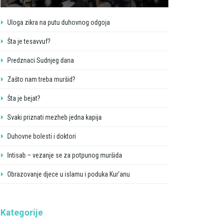
Uloga zikra na putu duhovnog odgoja
Šta je tesavvuf?
Predznaci Sudnjeg dana
Zašto nam treba muršid?
Šta je bejat?
Svaki priznati mezheb jedna kapija
Duhovne bolesti i doktori
Intisab – vezanje se za potpunog muršida
Obrazovanje djece u islamu i poduka Kur’anu
Kategorije