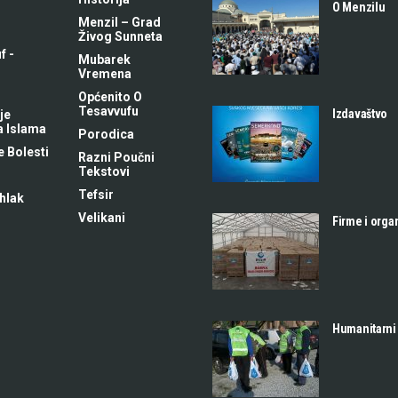
O Menzilu
Menzil – Grad
Živog Sunneta
f -
Mubarek
m
Vremena
Općenito O
Tesavvufu
Izdavaštvo
je
a Islama
Porodica
 Bolesti
Razni Poučni
Tekstovi
Tefsir
hlak
Velikani
Firme i orga
Humanitarni