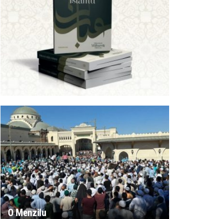
O Menzilu