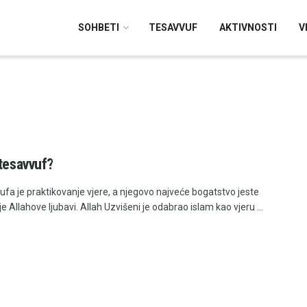
SOHBETI
TESAVVUF
AKTIVNOSTI
V
 tesavvuf?
vufa je praktikovanje vjere, a njegovo najveće bogatstvo jeste
e Allahove ljubavi. Allah Uzvišeni je odabrao islam kao vjeru ...