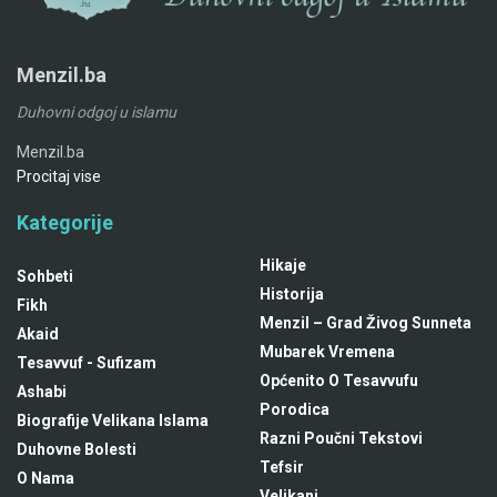
Menzil.ba
Duhovni odgoj u islamu
Menzil.ba
Procitaj vise
Kategorije
Hikaje
Sohbeti
Historija
Fikh
Menzil – Grad Živog Sunneta
Akaid
Mubarek Vremena
Tesavvuf - Sufizam
Općenito O Tesavvufu
Ashabi
Porodica
Biografije Velikana Islama
Razni Poučni Tekstovi
Duhovne Bolesti
Tefsir
O Nama
Velikani