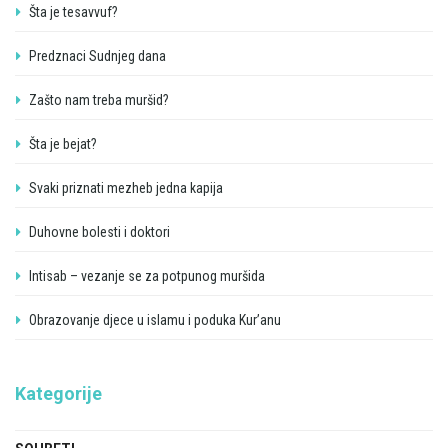
Šta je tesavvuf?
Predznaci Sudnjeg dana
Zašto nam treba muršid?
Šta je bejat?
Svaki priznati mezheb jedna kapija
Duhovne bolesti i doktori
Intisab – vezanje se za potpunog muršida
Obrazovanje djece u islamu i poduka Kur’anu
Kategorije