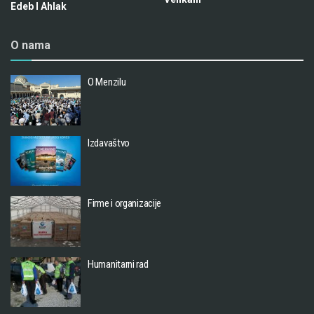
Edeb I Ahlak
O nama
O Menzilu
Izdavaštvo
Firme i organizacije
Humanitarni rad