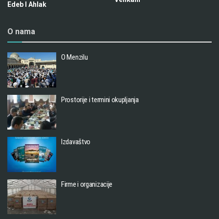
Edeb I Ahlak
O nama
O Menzilu
Prostorije i termini okupljanja
Izdavaštvo
Firme i organizacije