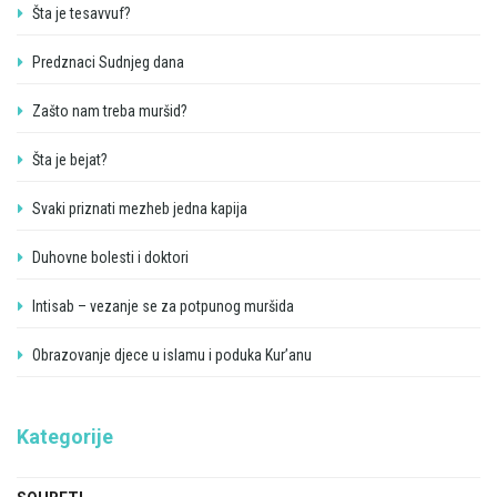
Šta je tesavvuf?
Predznaci Sudnjeg dana
Zašto nam treba muršid?
Šta je bejat?
Svaki priznati mezheb jedna kapija
Duhovne bolesti i doktori
Intisab – vezanje se za potpunog muršida
Obrazovanje djece u islamu i poduka Kur’anu
Kategorije