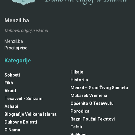
Menzil.ba
Duhovni odgoj u islamu
Menzil.ba
Procitaj vise
Kategorije
Hikaje
Sohbeti
Historija
Fikh
Menzil – Grad Živog Sunneta
Akaid
Mubarek Vremena
Tesavvuf - Sufizam
Općenito O Tesavvufu
Ashabi
Porodica
Biografije Velikana Islama
Razni Poučni Tekstovi
Duhovne Bolesti
Tefsir
O Nama
Velikani