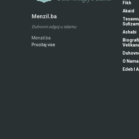
Fikh
Akaid
Menzil.ba
Tesavvu
Sufiza
Duhovni odgoj u islamu
Ashabi
Menzil.ba
Biografi
Procitaj vise
Velikan
Duhovne
O Nama
Edeb I A