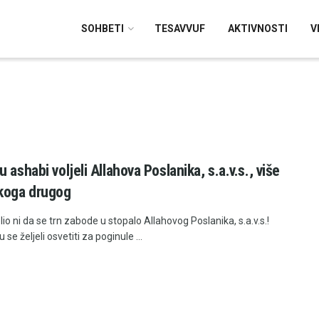
SOHBETI
TESAVVUF
AKTIVNOSTI
V
 ashabi voljeli Allahova Poslanika, s.a.v.s., više
koga drugog
lio ni da se trn zabode u stopalo Allahovog Poslanika, s.a.v.s.!
 se željeli osvetiti za poginule ...