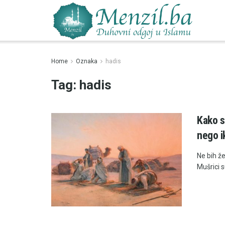
Home
Oznaka
hadis
Tag:
hadis
Kako su
nego i
Ne bih že
Mušrici su