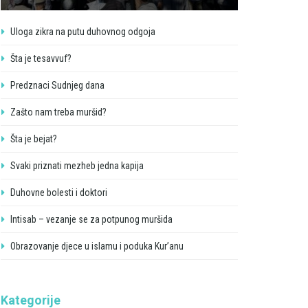
Uloga zikra na putu duhovnog odgoja
Šta je tesavvuf?
Predznaci Sudnjeg dana
Zašto nam treba muršid?
Šta je bejat?
Svaki priznati mezheb jedna kapija
Duhovne bolesti i doktori
Intisab – vezanje se za potpunog muršida
Obrazovanje djece u islamu i poduka Kur’anu
Kategorije