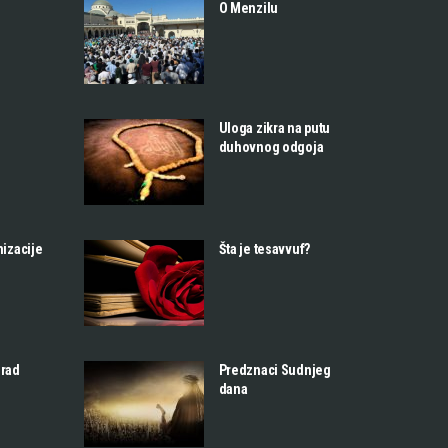
O Menzilu
Uloga zikra na putu
duhovnog odgoja
nizacije
Šta je tesavvuf?
 rad
Predznaci Sudnjeg
dana