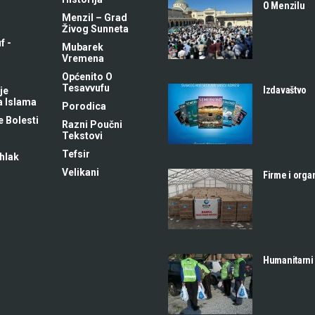
O Menzilu
Menzil – Grad
Živog Sunneta
f -
Mubarek
m
Vremena
Općenito O
Tesavvufu
Izdavaštvo
je
a Islama
Porodica
 Bolesti
Razni Poučni
Tekstovi
Tefsir
hlak
Velikani
Firme i orga
Humanitarni