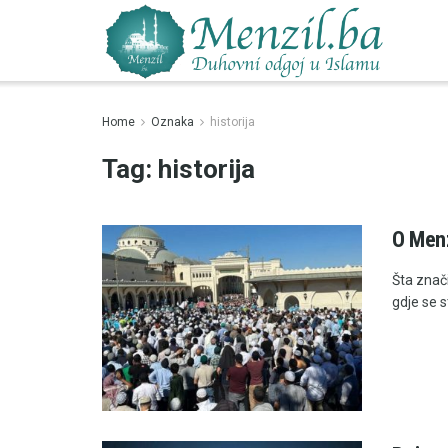
Home
Oznaka
historija
Tag:
historija
O Menz
Šta znači
gdje se s