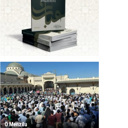
O Menzilu