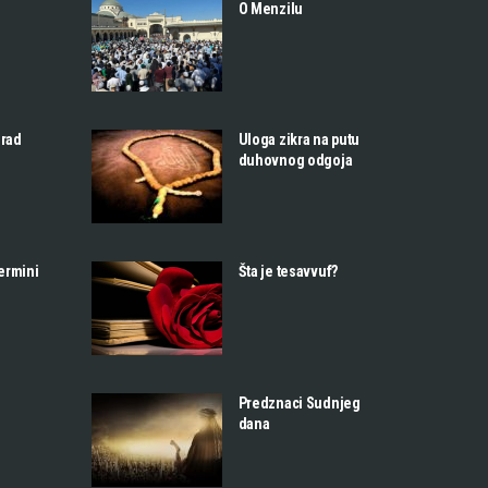
O Menzilu
 rad
Uloga zikra na putu
duhovnog odgoja
termini
Šta je tesavvuf?
Predznaci Sudnjeg
dana