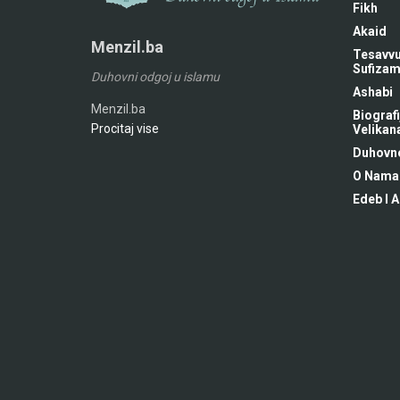
Fikh
Akaid
Menzil.ba
Tesavvu
Sufiza
Duhovni odgoj u islamu
Ashabi
Menzil.ba
Biografi
Procitaj vise
Velikan
Duhovne
O Nama
Edeb I A