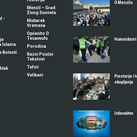
O Menzilu
Menzil – Grad
Živog Sunneta
f -
Mubarek
m
Vremena
Općenito O
Tesavvufu
Humanitarni
je
a Islama
Porodica
 Bolesti
Razni Poučni
Tekstovi
Tefsir
hlak
Velikani
Prostorije i 
okupljanja
Izdavaštvo