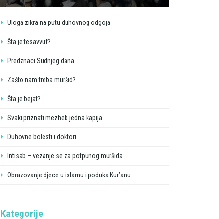
Uloga zikra na putu duhovnog odgoja
Šta je tesavvuf?
Predznaci Sudnjeg dana
Zašto nam treba muršid?
Šta je bejat?
Svaki priznati mezheb jedna kapija
Duhovne bolesti i doktori
Intisab – vezanje se za potpunog muršida
Obrazovanje djece u islamu i poduka Kur’anu
Kategorije