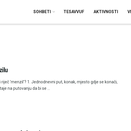
SOHBETI
TESAVVUF
AKTIVNOSTI
V
ilu
 riječ 'menzil'? 1. Jednodnevni put, konak, mjesto gdje se konači,
taje na putovanju da bi se ...