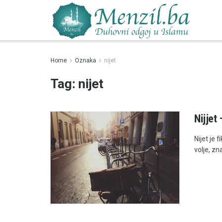
Home
Oznaka
nijet
Tag:
nijet
Nijjet 
Nijet je 
volje, zn