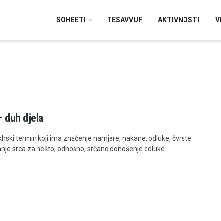
SOHBETI
TESAVVUF
AKTIVNOSTI
V
– duh djela
fikhski termin koji ima značenje namjere, nakane, odluke, čvrste
anje srca za nešto, odnosno, srčano donošenje odluke ...