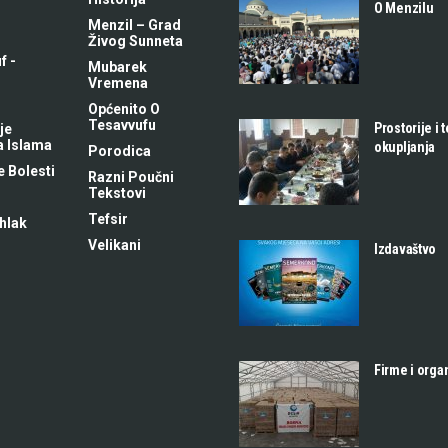
O Menzilu
Menzil – Grad
Živog Sunneta
f -
Mubarek
m
Vremena
Općenito O
Tesavvufu
Prostorije i 
je
a Islama
okupljanja
Porodica
 Bolesti
Razni Poučni
Tekstovi
Tefsir
hlak
Velikani
Izdavaštvo
Firme i orga