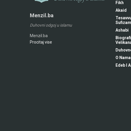
Fikh
Akaid
Menzil.ba
Tesavvu
Sufiza
Duhovni odgoj u islamu
Ashabi
Menzil.ba
Biografi
Procitaj vise
Velikan
Duhovne
O Nama
Edeb I A