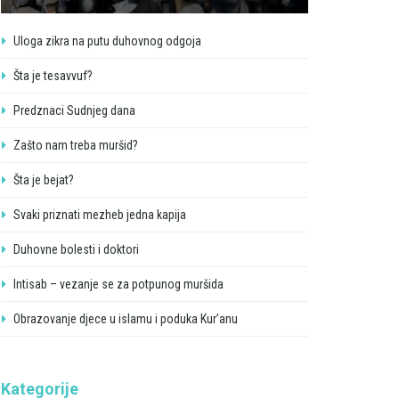
Uloga zikra na putu duhovnog odgoja
Šta je tesavvuf?
Predznaci Sudnjeg dana
Zašto nam treba muršid?
Šta je bejat?
Svaki priznati mezheb jedna kapija
Duhovne bolesti i doktori
Intisab – vezanje se za potpunog muršida
Obrazovanje djece u islamu i poduka Kur’anu
Kategorije