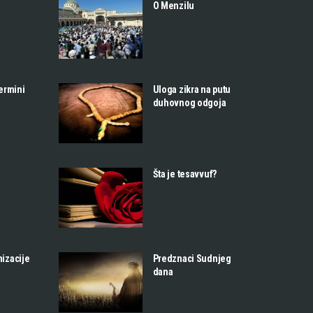
O Menzilu
termini
Uloga zikra na putu
duhovnog odgoja
Šta je tesavvuf?
nizacije
Predznaci Sudnjeg
dana