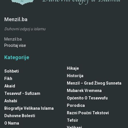
Menzil.ba
Duhovni odgoj u islamu
Menzil.ba
Procitaj vise
Kategorije
Hikaje
Sohbeti
Historija
Fikh
Menzil – Grad Živog Sunneta
Akaid
Mubarek Vremena
Tesavvuf - Sufizam
Općenito O Tesavvufu
Ashabi
Porodica
Biografije Velikana Islama
Razni Poučni Tekstovi
Duhovne Bolesti
Tefsir
O Nama
Velikani