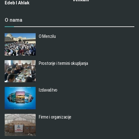
Edeb I Ahlak
O nama
O Menzilu
Prostorije i termini okupljanja
Izdavaštvo
Firme i organizacije