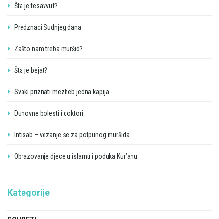
Šta je tesavvuf?
Predznaci Sudnjeg dana
Zašto nam treba muršid?
Šta je bejat?
Svaki priznati mezheb jedna kapija
Duhovne bolesti i doktori
Intisab – vezanje se za potpunog muršida
Obrazovanje djece u islamu i poduka Kur’anu
Kategorije