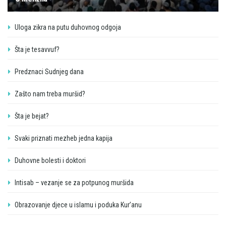
Uloga zikra na putu duhovnog odgoja
Šta je tesavvuf?
Predznaci Sudnjeg dana
Zašto nam treba muršid?
Šta je bejat?
Svaki priznati mezheb jedna kapija
Duhovne bolesti i doktori
Intisab – vezanje se za potpunog muršida
Obrazovanje djece u islamu i poduka Kur’anu