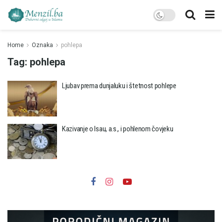
Home
Oznaka
pohlepa
Tag:
pohlepa
Ljubav prema dunjaluku i štetnost pohlepe
Kazivanje o Isau, a.s., i pohlenom čovjeku