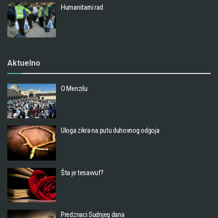
Humanitarni rad
Aktuelno
O Menzilu
Uloga zikra na putu duhovnog odgoja
Šta je tesavvuf?
Predznaci Sudnjeg dana