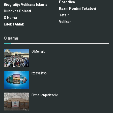
Porodica
Biografije Velikana Islama
Razni Poučni Tekstovi
Duhovne Bolesti
Tefsir
O Nama
Velikani
Edeb I Ahlak
O nama
O Menzilu
Izdavaštvo
Firme i organizacije