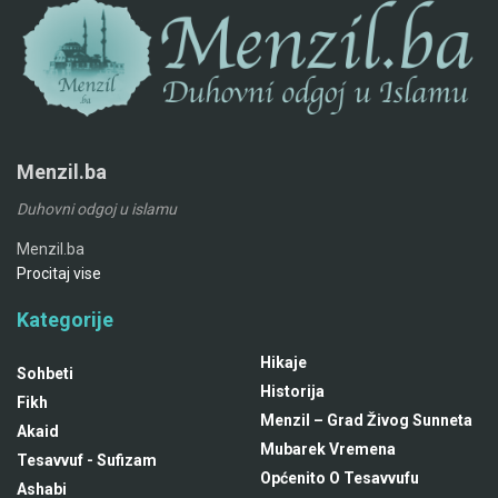
Menzil.ba
Duhovni odgoj u islamu
Menzil.ba
Procitaj vise
Kategorije
Hikaje
Sohbeti
Historija
Fikh
Menzil – Grad Živog Sunneta
Akaid
Mubarek Vremena
Tesavvuf - Sufizam
Općenito O Tesavvufu
Ashabi