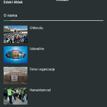
Edeb I Ahlak
O nama
O Menzilu
Izdavaštvo
Firme i organizacije
Humanitarni rad