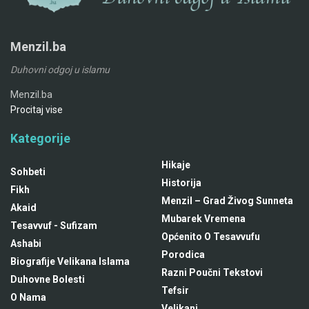
Menzil.ba
Duhovni odgoj u islamu
Menzil.ba
Procitaj vise
Kategorije
Hikaje
Sohbeti
Historija
Fikh
Menzil – Grad Živog Sunneta
Akaid
Mubarek Vremena
Tesavvuf - Sufizam
Općenito O Tesavvufu
Ashabi
Porodica
Biografije Velikana Islama
Razni Poučni Tekstovi
Duhovne Bolesti
Tefsir
O Nama
Velikani