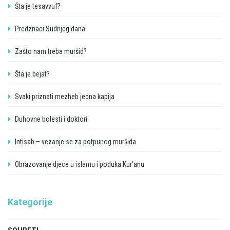
Šta je tesavvuf?
Predznaci Sudnjeg dana
Zašto nam treba muršid?
Šta je bejat?
Svaki priznati mezheb jedna kapija
Duhovne bolesti i doktori
Intisab – vezanje se za potpunog muršida
Obrazovanje djece u islamu i poduka Kur’anu
Kategorije