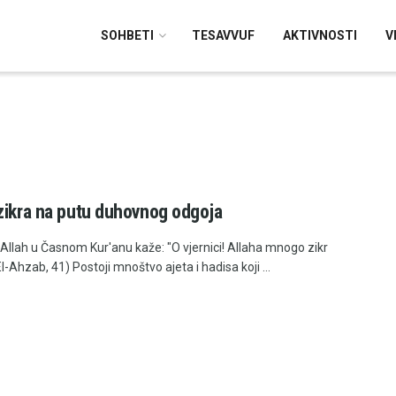
SOHBETI
TESAVVUF
AKTIVNOSTI
V
zikra na putu duhovnog odgoja
 Allah u Časnom Kur'anu kaže: "O vjernici! Allaha mnogo zikr
(El-Ahzab, 41) Postoji mnoštvo ajeta i hadisa koji ...