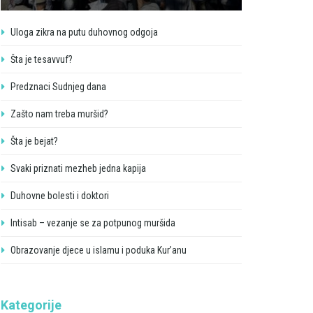
Uloga zikra na putu duhovnog odgoja
Šta je tesavvuf?
Predznaci Sudnjeg dana
Zašto nam treba muršid?
Šta je bejat?
Svaki priznati mezheb jedna kapija
Duhovne bolesti i doktori
Intisab – vezanje se za potpunog muršida
Obrazovanje djece u islamu i poduka Kur’anu
Kategorije