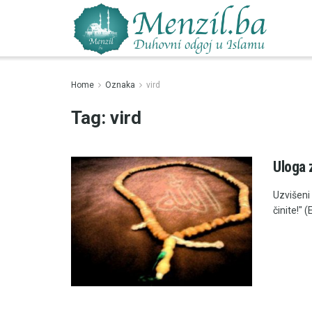
Home
Oznaka
vird
Tag:
vird
Uloga 
Uzvišeni
činite!" 