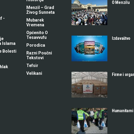
O Menzilu
Menzil – Grad
Živog Sunneta
f -
Mubarek
m
Vremena
Općenito O
Tesavvufu
Izdavaštvo
je
a Islama
Porodica
 Bolesti
Razni Poučni
Tekstovi
Tefsir
hlak
Velikani
Firme i orga
Humanitarni