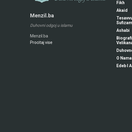
Fikh
Akaid
Menzil.ba
Tesavvu
Sufiza
Duhovni odgoj u islamu
Ashabi
Menzil.ba
Biografi
Procitaj vise
Velikan
Duhovne
O Nama
Edeb I A