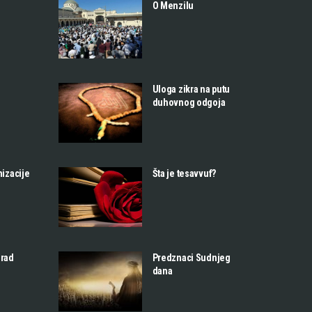
O Menzilu
Uloga zikra na putu
duhovnog odgoja
nizacije
Šta je tesavvuf?
 rad
Predznaci Sudnjeg
dana