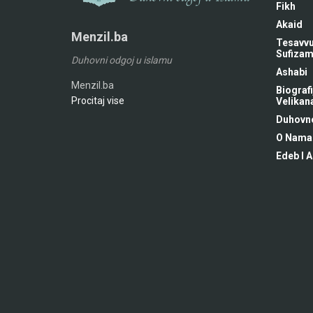
Fikh
Akaid
Menzil.ba
Tesavvu
Sufiza
Duhovni odgoj u islamu
Ashabi
Menzil.ba
Biografi
Procitaj vise
Velikan
Duhovne
O Nama
Edeb I A