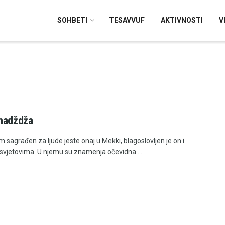
SOHBETI
TESAVVUF
AKTIVNOSTI
V
hadždža
am sagrađen za ljude jeste onaj u Mekki, blagoslovljen je on i
svjetovima. U njemu su znamenja očevidna ...