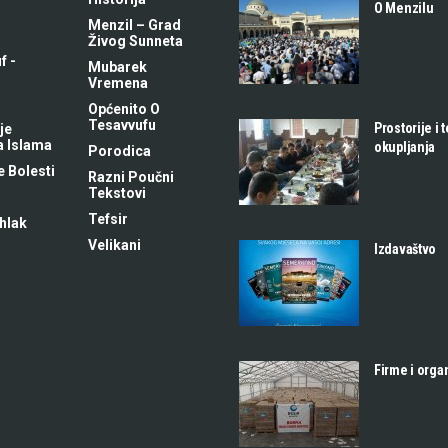
O Menzilu
Menzil – Grad
Živog Sunneta
f -
Mubarek
m
Vremena
Općenito O
Tesavvufu
Prostorije i 
je
a Islama
okupljanja
Porodica
 Bolesti
Razni Poučni
Tekstovi
Tefsir
hlak
Velikani
Izdavaštvo
Firme i orga