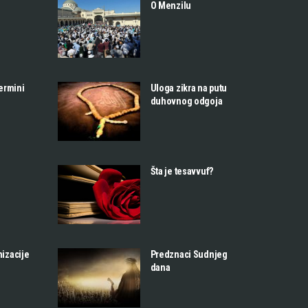
O Menzilu
termini
Uloga zikra na putu
duhovnog odgoja
Šta je tesavvuf?
nizacije
Predznaci Sudnjeg
dana