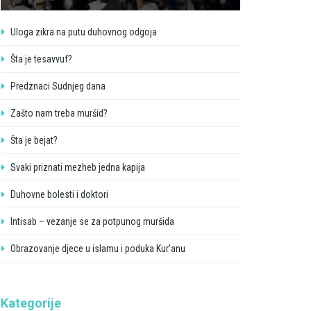
Uloga zikra na putu duhovnog odgoja
Šta je tesavvuf?
Predznaci Sudnjeg dana
Zašto nam treba muršid?
Šta je bejat?
Svaki priznati mezheb jedna kapija
Duhovne bolesti i doktori
Intisab – vezanje se za potpunog muršida
Obrazovanje djece u islamu i poduka Kur’anu
Kategorije