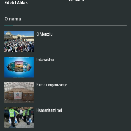
Edeb I Ahlak
O nama
O Menzilu
Izdavaštvo
Firme i organizacije
Humanitarni rad