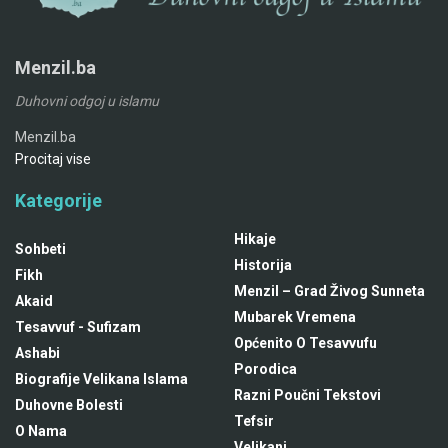
Menzil.ba
Duhovni odgoj u islamu
Menzil.ba
Procitaj vise
Kategorije
Hikaje
Sohbeti
Historija
Fikh
Menzil – Grad Živog Sunneta
Akaid
Mubarek Vremena
Tesavvuf - Sufizam
Općenito O Tesavvufu
Ashabi
Porodica
Biografije Velikana Islama
Razni Poučni Tekstovi
Duhovne Bolesti
Tefsir
O Nama
Velikani