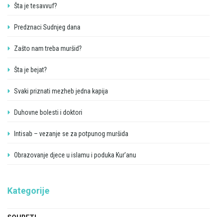
Šta je tesavvuf?
Predznaci Sudnjeg dana
Zašto nam treba muršid?
Šta je bejat?
Svaki priznati mezheb jedna kapija
Duhovne bolesti i doktori
Intisab – vezanje se za potpunog muršida
Obrazovanje djece u islamu i poduka Kur’anu
Kategorije