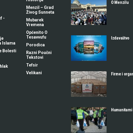
O Menzilu
Menzil – Grad
Živog Sunneta
f -
Mubarek
m
Vremena
Općenito O
Tesavvufu
Izdavaštvo
je
a Islama
Porodica
 Bolesti
Razni Poučni
Tekstovi
Tefsir
hlak
Velikani
Firme i orga
Humanitarni