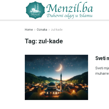
Home
Oznaka
zul-kade
Tag:
zul-kade
Sveti 
Sveti mje
muharrem