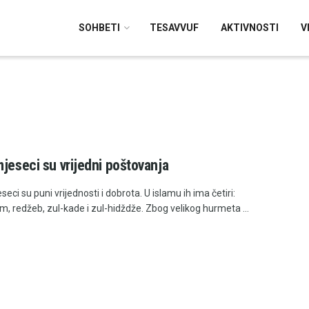
SOHBETI
TESAVVUF
AKTIVNOSTI
V
mjeseci su vrijedni poštovanja
seci su puni vrijednosti i dobrota. U islamu ih ima četiri:
, redžeb, zul-kade i zul-hidždže. Zbog velikog hurmeta ...