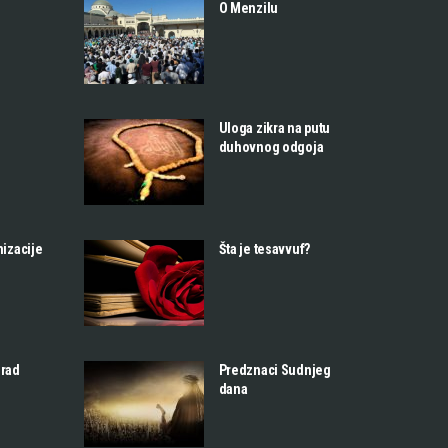
O Menzilu
Uloga zikra na putu
duhovnog odgoja
nizacije
Šta je tesavvuf?
 rad
Predznaci Sudnjeg
dana