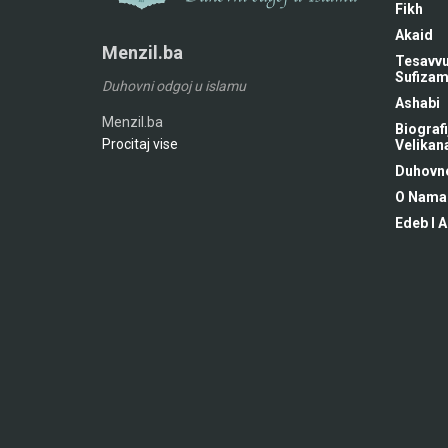
Fikh
Akaid
Menzil.ba
Tesavvu
Sufiza
Duhovni odgoj u islamu
Ashabi
Menzil.ba
Biografi
Procitaj vise
Velikan
Duhovne
O Nama
Edeb I A