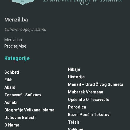
Menzil.ba
Duhovni odgoj u islamu
Menzil.ba
Procitaj vise
Kategorije
Hikaje
Sohbeti
Historija
Fikh
Menzil – Grad Živog Sunneta
Akaid
Mubarek Vremena
Tesavvuf - Sufizam
Općenito O Tesavvufu
Ashabi
Porodica
Biografije Velikana Islama
Razni Poučni Tekstovi
Duhovne Bolesti
Tefsir
O Nama
Velikani