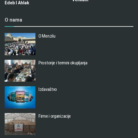
Edeb I Ahlak
O nama
O Menzilu
Prostorije i termini okupljanja
Izdavaštvo
Firme i organizacije