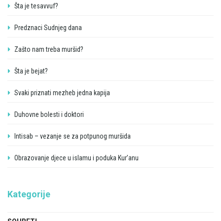
Šta je tesavvuf?
Predznaci Sudnjeg dana
Zašto nam treba muršid?
Šta je bejat?
Svaki priznati mezheb jedna kapija
Duhovne bolesti i doktori
Intisab – vezanje se za potpunog muršida
Obrazovanje djece u islamu i poduka Kur’anu
Kategorije