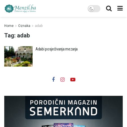
Home
Oznaka
adab
Tag:
adab
Adabi posjećivanja mezarja