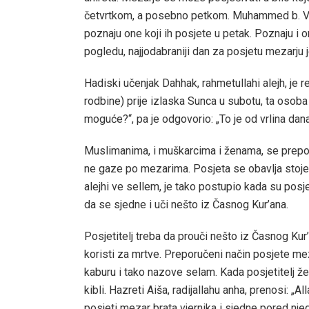
četvrtkom, a posebno petkom. Muhammed b. Vasi (
poznaju one koji ih posjete u petak. Poznaju i on
pogledu, najjodabraniji dan za posjetu mezarju j
Hadiski učenjak Dahhak, rahmetullahi alejh, je 
rodbine) prije izlaska Sunca u subotu, ta osoba
moguće?“, pa je odgovorio: „To je od vrlina dan
Muslimanima, i muškarcima i ženama, se prepor
ne gaze po mezarima. Posjeta se obavlja stojeći
alejhi ve sellem, je tako postupio kada su posj
da se sjedne i uči nešto iz Časnog Kur’ana.
Posjetitelj treba da prouči nešto iz Časnog Kur’
koristi za mrtve. Preporučeni način posjete meza
kaburu i tako nazove selam. Kada posjetitelj že
kibli. Hazreti Aiša, radijallahu anha, prenosi: „A
posjeti mezar brata vjernika i sjedne pored nje