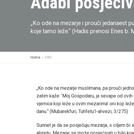
Adabi posjećiv
„Ko ode na mezarje i prouči jedanaest pu
koje tamo leže.“ (Hadis prenosi Enes b. Ma
Home
Fikh
„Ko ode na mezarje muslimana, pa prouči jednom
zatim kaže: ‘Moj Gospodaru, ja sevape od ovih
vjernica koji leže u ovim mezarima’ oni koji l
danu.“ (Mubarekfuri, Tuhfetu’l-ahvezi, 3/275)
Sunnet je da se posjećuju mezarja, s ciljem bi se
ahiretu. Mezarje se može posjećivati u bilo koj