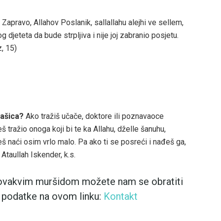
Zapravo, Allahov Poslanik, sallallahu alejhi ve sellem,
 djeteta da bude strpljiva i nije joj zabranio posjetu.
, 15)
tašica?
Ako tražiš učače, doktore ili poznavaoce
š tražio onoga koji bi te ka Allahu, dželle šanuhu,
š naći osim vrlo malo. Pa ako ti se posreći i nađeš ga,
 Ataullah Iskender, k.s.
m ovakvim muršidom možete nam se obratiti
 podatke na ovom linku:
Kontakt