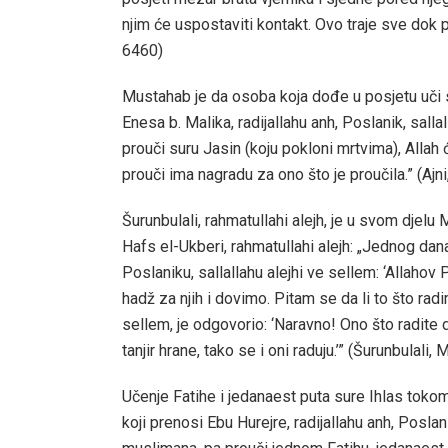
njim će uspostaviti kontakt. Ovo traje sve dok p
6460)
Mustahab je da osoba koja dođe u posjetu uči 
Enesa b. Malika, radijallahu anh, Poslanik, salla
prouči suru Jasin (koju pokloni mrtvima), Allah
prouči ima nagradu za ono što je proučila.” (Ajni
Šurunbulali, rahmatullahi alejh, je u svom djel
Hafs el-Ukberi, rahmatullahi alejh: „Jednog dana
Poslaniku, sallallahu alejhi ve sellem: ‘Allah
hadž za njih i dovimo. Pitam se da li to što radi
sellem, je odgovorio: ‘Naravno! Ono što radite 
tanjir hrane, tako se i oni raduju.’” (Šurunbulali, 
Učenje Fatihe i jedanaest puta sure Ihlas toko
koji prenosi Ebu Hurejre, radijallahu anh, Poslan