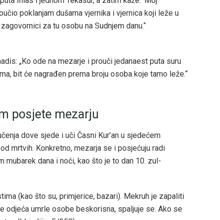
puta Ihlas i jednom Tekasur, a zatim kaže: ‘Moj
učio poklanjam dušama vjernika i vjernica koji leže u
 zagovornici za tu osobu na Sudnjem danu.“
 hadis: „Ko ode na mezarje i prouči jedanaest puta suru
ima, bit će nagrađen prema broju osoba koje tamo leže.“
kom posjete mezarju
čenja dove sjede i uči Časni Kur’an u sjedećem
 od mrtvih. Konkretno, mezarja se i posjećuju radi
 mubarek dana i noći, kao što je to dan 10. zul-
ma (kao što su, primjerice, bazari). Mekruh je zapaliti
ko je odjeća umrle osobe beskorisna, spaljuje se. Ako se