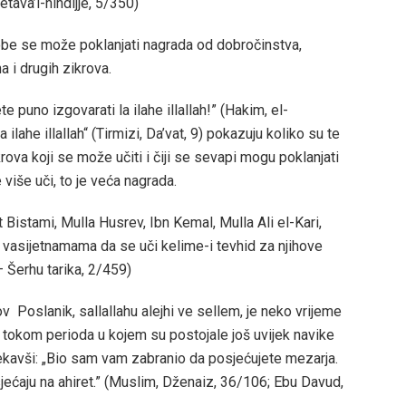
etava’l-hindijje, 5/350)
be se može poklanjati nagrada od dobročinstva,
a i drugih zikrova.
e puno izgovarati la ilahe illallah!” (Hakim, el-
 la ilahe illallah“ (Tirmizi, Da’vat, 9) pokazuju koliko su te
krova koji se može učiti i čiji se sevapi mogu poklanjati
više uči, to je veća nagrada.
t Bistami, Mulla Husrev, Ibn Kemal, Mulla Ali el-Kari,
m vasijetnamama da se uči kelime-i tevhid za njihove
 Šerhu tarika, 2/459)
ov
Poslanik, sallallahu alejhi ve sellem, je neko vrijeme
o tokom perioda u kojem su postojale još uvijek navike
 rekavši: „Bio sam vam zabranio da posjećujete mezarja.
sjećaju na ahiret.” (Muslim, Dženaiz, 36/106; Ebu Davud,