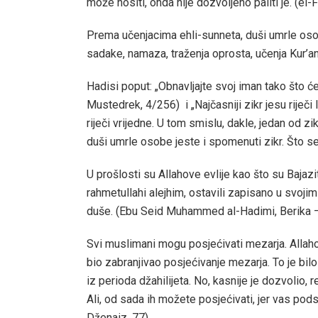
može nositi, onda nije dozvoljeno paliti je. (el-F
Prema učenjacima ehli-sunneta, duši umrle oso
sadake, namaza, traženja oprosta, učenja Kur’an
Hadisi poput: „Obnavljajte svoj iman tako što ćet
Mustedrek, 4/256)
i „Najčasniji zikr jesu riječi
riječi vrijedne. U tom smislu, dakle, jedan od zi
duši umrle osobe jeste i spomenuti zikr. Što se 
U prošlosti su Allahove evlije kao što su Bajazi
rahmetullahi alejhim, ostavili zapisano u svoji
duše. (Ebu Seid Muhammed al-Hadimi, Berika –
Svi muslimani mogu posjećivati mezarja. Allah
bio zabranjivao posjećivanje mezarja. To je bil
iz perioda džahilijeta. No, kasnije je dozvolio,
Ali, od sada ih možete posjećivati, jer vas pod
Dženaiz, 77)