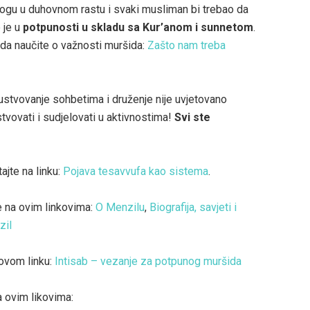
ulogu u duhovnom rastu i svaki musliman bi trebao da
 je u
potpunosti u skladu sa Kur’anom i sunnetom
.
da naučite o važnosti muršida:
Zašto nam treba
ustvovanje sohbetima i druženje nije uvjetovano
tvovati i sudjelovati u aktivnostima!
Svi ste
ajte na linku:
Pojava tesavvufa kao sistema
.
e na ovim linkovima:
O Menzilu
,
Biografija, savjeti i
zil
 ovom linku:
Intisab – vezanje za potpunog muršida
a ovim likovima: