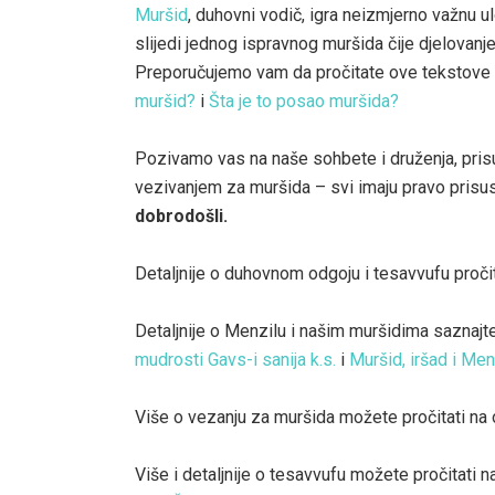
Muršid
, duhovni vodič, igra neizmjerno važnu 
slijedi jednog ispravnog muršida čije djelovanje
Preporučujemo vam da pročitate ove tekstove 
muršid?
i
Šta je to posao muršida?
Pozivamo vas na naše sohbete i druženja, pris
vezivanjem za muršida – svi imaju pravo prisus
dobrodošli.
Detaljnije o duhovnom odgoju i tesavvufu pročit
Detaljnije o Menzilu i našim muršidima saznajt
mudrosti Gavs-i sanija k.s.
i
Muršid, iršad i Men
Više o vezanju za muršida možete pročitati na
Više i detaljnije o tesavvufu možete pročitati n