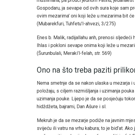
muslimana, pa prouči jednom Fatihu, jedanaest 
Gospodaru, ja sevape od ovih sura koje sam pro
ovim mezarima’ oni koji leže u mezarima bit će
(Mubarekfuri, Tuhfetu’l-ahvezi, 3/275)
Enes b. Malik, radijallahu anh, prenosi sljedeći
Ihlas i pokloni sevape onima koji leže u mezar
(Šurunbulali, Meraki’l-felah, str. 569)
Ono na što treba paziti prili
Nema smetnje da se nakon ulaska u mezarja i u
položaju, s ciljem razmišljanja i uzimanja pouka
uzimanja pouke. Lijepo je da se posjećuju tokom
hidždžeta, bajrami, Dan Ašure i sl.
Mekruh je da se mezarje podiže na javnim mjesti
svijeću ili vatru na vrhu kabura; to je bid’at. A