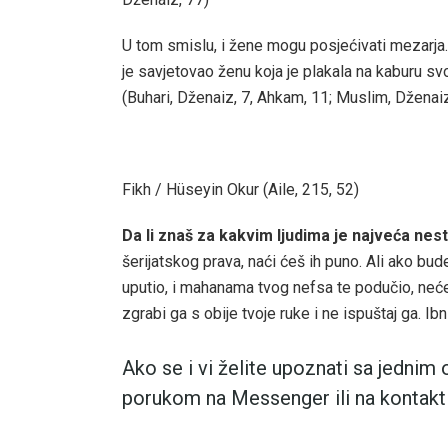
U tom smislu, i žene mogu posjećivati mezarja. 
je savjetovao ženu koja je plakala na kaburu svog
(Buhari, Dženaiz, 7, Ahkam, 11; Muslim, Dženaiz
Fikh / Hüseyin Okur (Aile, 215, 52)
Da li znaš za kakvim ljudima je najveća nes
šerijatskog prava, naći ćeš ih puno. Ali ako bude
uputio, i mahanama tvog nefsa te podučio, neće
zgrabi ga s obije tvoje ruke i ne ispuštaj ga. Ibn
Ako se i vi želite upoznati sa jedni
porukom na Messenger ili na kontakt