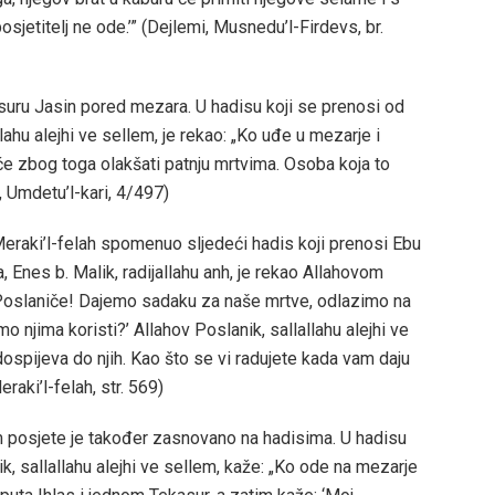
osjetitelj ne ode.’” (Dejlemi, Musnedu’l-Firdevs, br.
suru Jasin pored mezara. U hadisu koji se prenosi od
llahu alejhi ve sellem, je rekao: „Ko uđe u mezarje i
 će zbog toga olakšati patnju mrtvima. Osoba koja to
, Umdetu’l-kari, 4/497)
u Meraki’l-felah spomenuo sljedeći hadis koji prenosi Ebu
, Enes b. Malik, radijallahu anh, je rekao Allahovom
ov Poslaniče! Dajemo sadaku za naše mrtve, odlazimo na
mo njima koristi?’ Allahov Poslanik, sallallahu alejhi ve
dospijeva do njih. Kao što se vi radujete kada vam daju
Meraki’l-felah, str. 569)
m posjete je također zasnovano na hadisima. U hadisu
ik, sallallahu alejhi ve sellem, kaže: „Ko ode na mezarje