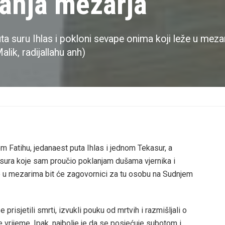
anja mezarja
ta suru Ihlas i pokloni sevape onima koji leže u mez
lik, radijallahu anh)
 Fatihu, jedanaest puta Ihlas i jednom Tekasur, a
 sura koje sam proučio poklanjam dušama vjernika i
eže u mezarima bit će zagovornici za tu osobu na Sudnjem
 prisjetili smrti, izvukli pouku od mrtvih i razmišljali o
e vrijeme. Ipak, najbolje je da se posjećuje subotom i