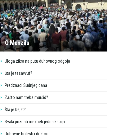
O Menzilu
Uloga zikra na putu duhovnog odgoja
Šta je tesavvuf?
Predznaci Sudnjeg dana
Zašto nam treba muršid?
Šta je bejat?
Svaki priznati mezheb jedna kapija
Duhovne bolesti i doktori