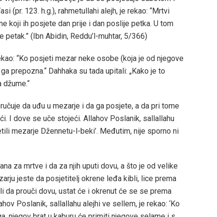
pr. 123. h.g.), rahmetullahi alejh, je rekao: “Mrtvi
e koji ih posjete dan prije i dan poslije petka. U tom
e petak.” (Ibn Abidin, Reddu’l-muhtar, 5/366)
rekao: “Ko posjeti mezar neke osobe (koja je od njegove
 ga prepozna.“ Dahhaka su tada upitali: „Kako je to
a džume.“
učuje da uđu u mezarje i da ga posjete, a da pri tome
. I dove se uče stojeći. Allahov Poslanik, sallallahu
etili mezarje Džennetu-l-beki’. Međutim, nije sporno ni
ana za mrtve i da za njih uputi dovu, a što je od velike
rju jeste da posjetitelj okrene leđa kibli, lice prema
li da prouči dovu, ustat će i okrenut će se se prema
llahov Poslanik, sallallahu alejhi ve sellem, je rekao: ‘Ko
ga, njegov brat u kaburu će primiti njegove selame i s