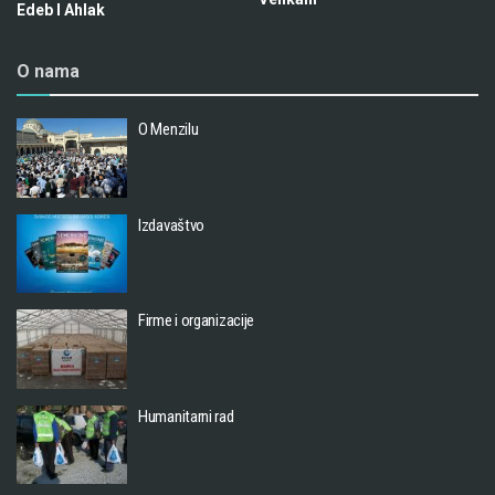
Edeb I Ahlak
O nama
O Menzilu
Izdavaštvo
Firme i organizacije
Humanitarni rad