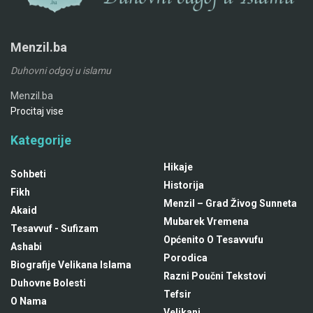
Menzil.ba
Duhovni odgoj u islamu
Menzil.ba
Procitaj vise
Kategorije
Hikaje
Sohbeti
Historija
Fikh
Menzil – Grad Živog Sunneta
Akaid
Mubarek Vremena
Tesavvuf - Sufizam
Općenito O Tesavvufu
Ashabi
Porodica
Biografije Velikana Islama
Razni Poučni Tekstovi
Duhovne Bolesti
Tefsir
O Nama
Velikani