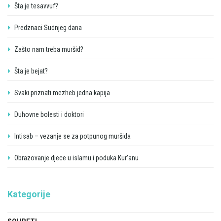
Šta je tesavvuf?
Predznaci Sudnjeg dana
Zašto nam treba muršid?
Šta je bejat?
Svaki priznati mezheb jedna kapija
Duhovne bolesti i doktori
Intisab – vezanje se za potpunog muršida
Obrazovanje djece u islamu i poduka Kur’anu
Kategorije