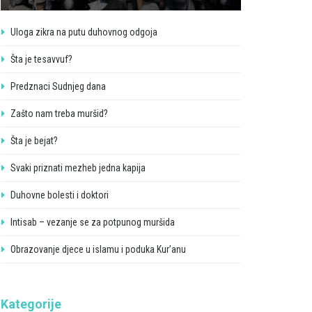
Uloga zikra na putu duhovnog odgoja
Šta je tesavvuf?
Predznaci Sudnjeg dana
Zašto nam treba muršid?
Šta je bejat?
Svaki priznati mezheb jedna kapija
Duhovne bolesti i doktori
Intisab – vezanje se za potpunog muršida
Obrazovanje djece u islamu i poduka Kur’anu
Kategorije