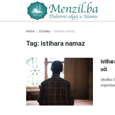
Home
Oznaka
istihara namaz
Tag:
istihara namaz
Istiha
uči
Ukoliko c
orijentisat