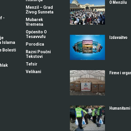
O Menzilu
Menzil – Grad
Živog Sunneta
f -
Mubarek
m
Vremena
Općenito O
Tesavvufu
Izdavaštvo
je
a Islama
Porodica
 Bolesti
Razni Poučni
Tekstovi
Tefsir
hlak
Velikani
Firme i orga
Humanitarni