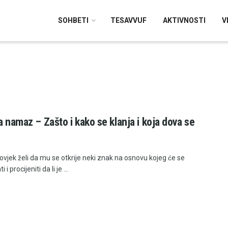
SOHBETI
TESAVVUF
AKTIVNOSTI
V
ra namaz – Zašto i kako se klanja i koja dova se
̌ovjek želi da mu se otkrije neki znak na osnovu kojeg će se
i i procijeniti da li je ...