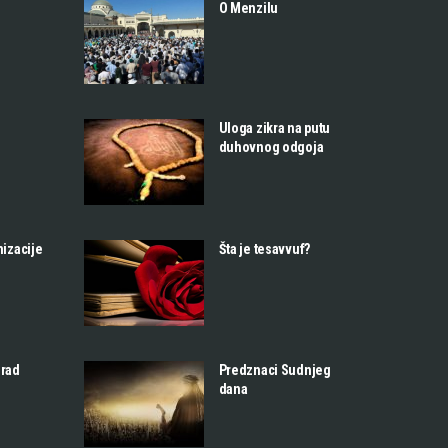
O Menzilu
Uloga zikra na putu
duhovnog odgoja
nizacije
Šta je tesavvuf?
 rad
Predznaci Sudnjeg
dana