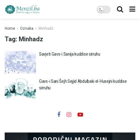
Home
Oznaka
Minhadz
Tag:
Minhadz
Savjeti Gavs-i Sanija kuddise sirruhu
Gavs-i Sani Šejh Sejjid Abdulbaki el-Husejni kuddise
sirruhu