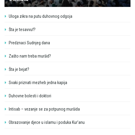
Uloga zikra na putu duhovnog odgoja
Šta je tesavvuf?
Predznaci Sudnjeg dana
Zašto nam treba muršid?
Šta je bejat?
Svaki priznati mezheb jedna kapija
Duhovne bolesti i doktori
Intisab – vezanje se za potpunog muršida
Obrazovanje djece u islamu i poduka Kur’anu