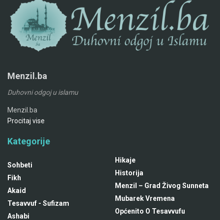
Menzil.ba
Duhovni odgoj u islamu
Menzil.ba
Procitaj vise
Kategorije
Hikaje
Sohbeti
Historija
Fikh
Menzil – Grad Živog Sunneta
Akaid
Mubarek Vremena
Tesavvuf - Sufizam
Općenito O Tesavvufu
Ashabi