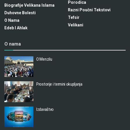
Porodica
Biografije Velikana Islama
Razni Poučni Tekstovi
Duhovne Bolesti
Tefsir
O Nama
Velikani
Edeb I Ahlak
O nama
O Menzilu
Prostorije i termini okupljanja
Izdavaštvo