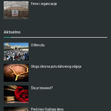
Firme i organizacije
Aktuelno
O Menzilu
Uloga zikra na putu duhovnog odgoja
Šta je tesavvuf?
Predznaci Sudnjeg dana