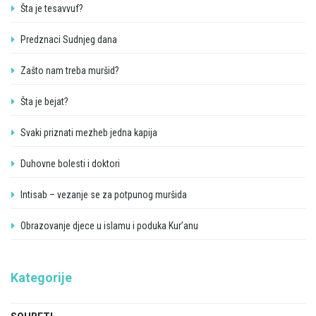
Šta je tesavvuf?
Predznaci Sudnjeg dana
Zašto nam treba muršid?
Šta je bejat?
Svaki priznati mezheb jedna kapija
Duhovne bolesti i doktori
Intisab – vezanje se za potpunog muršida
Obrazovanje djece u islamu i poduka Kur’anu
Kategorije