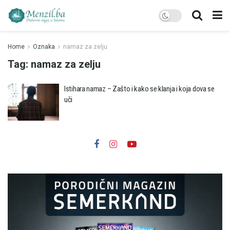
Home
Oznaka
namaz za zelju
Tag:
namaz za zelju
Istihara namaz – Zašto i kako se klanja i koja dova se
uči