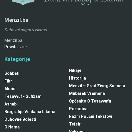
Menzil.ba
Duhovni odgoj u islamu
Menzil.ba
Procitaj vise
Kategorije
Hikaje
Sohbeti
Historija
Fikh
Menzil – Grad Živog Sunneta
Akaid
Mubarek Vremena
Tesavvuf - Sufizam
Općenito O Tesavvufu
Ashabi
Porodica
Biografije Velikana Islama
Razni Poučni Tekstovi
Duhovne Bolesti
Tefsir
O Nama
Velikani