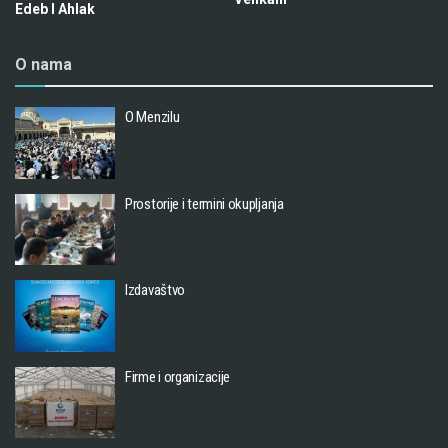
Edeb I Ahlak
O nama
O Menzilu
Prostorije i termini okupljanja
Izdavaštvo
Firme i organizacije