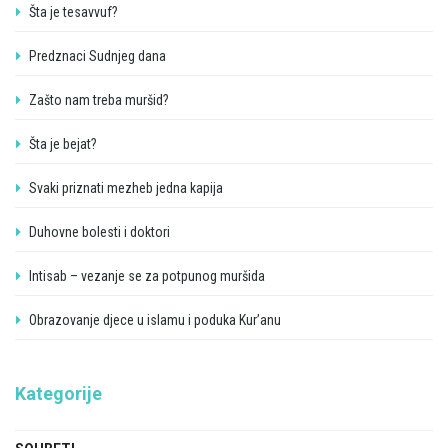
Šta je tesavvuf?
Predznaci Sudnjeg dana
Zašto nam treba muršid?
Šta je bejat?
Svaki priznati mezheb jedna kapija
Duhovne bolesti i doktori
Intisab – vezanje se za potpunog muršida
Obrazovanje djece u islamu i poduka Kur’anu
Kategorije