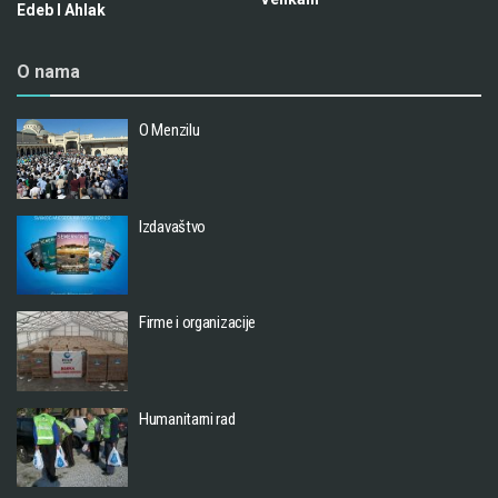
Edeb I Ahlak
O nama
O Menzilu
Izdavaštvo
Firme i organizacije
Humanitarni rad