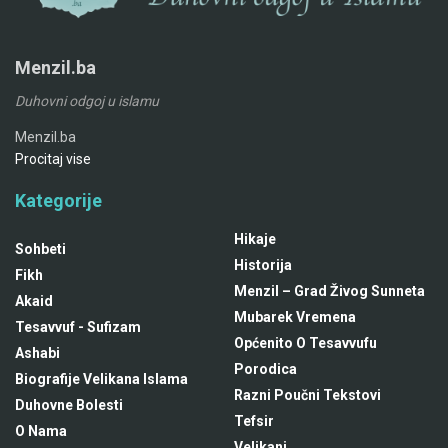
Menzil.ba
Duhovni odgoj u islamu
Menzil.ba
Procitaj vise
Kategorije
Hikaje
Sohbeti
Historija
Fikh
Menzil – Grad Živog Sunneta
Akaid
Mubarek Vremena
Tesavvuf - Sufizam
Općenito O Tesavvufu
Ashabi
Porodica
Biografije Velikana Islama
Razni Poučni Tekstovi
Duhovne Bolesti
Tefsir
O Nama
Velikani