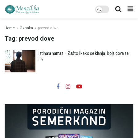
Home
Oznaka
prevod dove
Tag:
prevod dove
Istihara namaz – Zašto i kako se klanja i koja dova se
uči