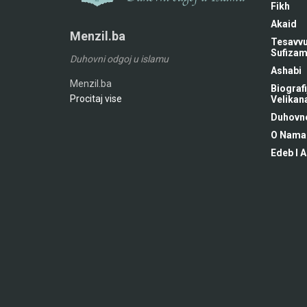
Fikh
Akaid
Menzil.ba
Tesavvu
Sufiza
Duhovni odgoj u islamu
Ashabi
Menzil.ba
Biografi
Procitaj vise
Velikan
Duhovne
O Nama
Edeb I A