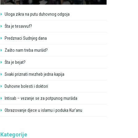
Uloga zikra na putu duhovnog odgoja
Šta je tesavvuf?
Predznaci Sudnjeg dana
Zašto nam treba muršid?
Šta je bejat?
Svaki priznati mezheb jedna kapija
Duhovne bolesti i doktori
Intisab – vezanje se za potpunog muršida
Obrazovanje djece u islamu i poduka Kur’anu
Kategorije