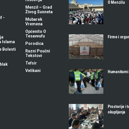
O Menzilu
Menzil – Grad
Živog Sunneta
f -
Mubarek
m
Vremena
Općenito O
Tesavvufu
Firme i orga
je
a Islama
Porodica
 Bolesti
Razni Poučni
Tekstovi
Tefsir
hlak
Velikani
Humanitarni
Prostorije i 
okupljanja