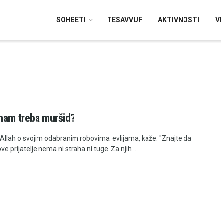
SOHBETI
TESAVVUF
AKTIVNOSTI
V
nam treba muršid?
 Allah o svojim odabranim robovima, evlijama, kaže: "Znajte da
ve prijatelje nema ni straha ni tuge. Za njih ...