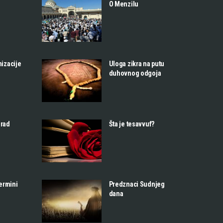
O Menzilu
nizacije
Uloga zikra na putu
duhovnog odgoja
 rad
Šta je tesavvuf?
termini
Predznaci Sudnjeg
dana